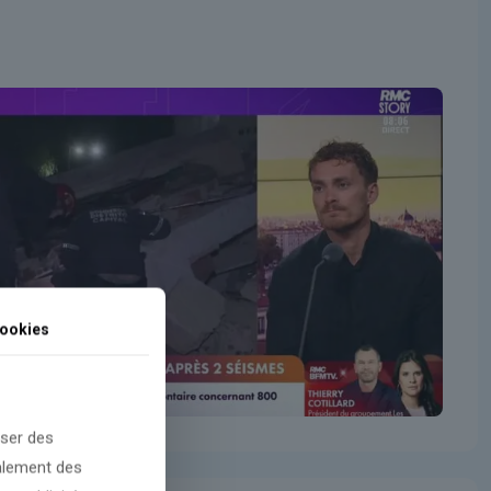
ookies
oser des
galement des