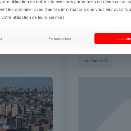
otre utilisation de notre site avec nos partenaires en réseaux sociaux
A la une
30 juin 2026
uvent les combiner avec d’autres informations que vous leur avez four
 votre utilisation de leurs services.
EN DIRECT – Br
que la France
«Heureusement 
er
Personnaliser
J'autori
canicule
premières réact
Lire l'article