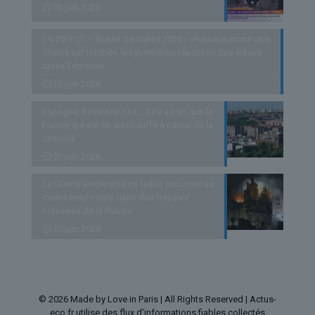
30 juin 2026
EN DIRECT – Brevet de maths 2026 : «Heureusement que
Thalès est tombé», les premières réactions des élèves
après l’épreuve
30 juin 2026
Espagne, Royaume-Uni… Il n’y a pas que la
France qui est en surchauffe à cause de la
canicule
30 juin 2026
La Guerre en Ukraine ne faiblit pas avec au
moins neuf morts dans des frappes
massives de la Russie
30 juin 2026
© 2026 Made by Love in Paris | All Rights Reserved | Actus-
eco.fr utilise des flux d'informations fiables collectés