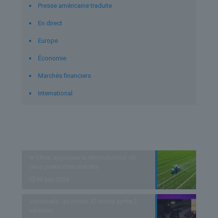
Presse américaine traduite
En direct
Europe
Économie
Marchés financiers
International
Derniers articles
le Sénat approuve la réintroduction de
deux pesticides interdits
30 juin 2026
Venezuela : au moins 32 morts après 2
séismes