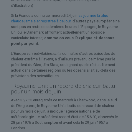
d’illustration)
Si la France a connu ce mercredi 24 juin
sa journée la plus
chaude jamais enregistrée à ce jour
, d’autres pays européens ne
sont pas en reste ces dernières heures. L’Espagne, le Royaume-
Uni ou le Danemark affrontent actuellement un épisode
caniculaire intense,
comme on vous l’explique ci-dessous
point par point
.
L’Europe va
« inévitablement »
connaître d’autres épisodes de
chaleur extrême à l’avenir, a d’ailleurs prévenu ce même jour le
président du Giec, Jim Skea, soulignant que le réchauffement
actuel dans certaines régions ou les océans allait au-delà des
prévisions des scientifiques.
· Royaume-Uni : un record de chaleur battu
pour un mois de juin
Avec 35,7 °C enregistrés ce mercredi à Charlwood, dans le sud
de l’Angleterre, le Royaume-Uni a battu son record de chaleur
pour un mois de juin, a indiqué l’agence nationale de
météorologie. Le précédent record était de 35,6 °C, observés le
28 juin 1976 à Southampton et avant cela le 29 juin 1957 à
Londres.