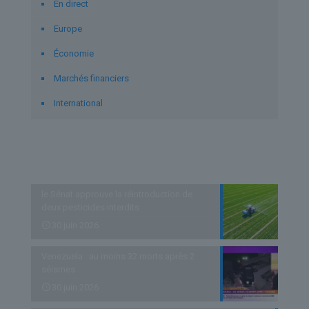
En direct
Europe
Économie
Marchés financiers
International
Derniers articles
le Sénat approuve la réintroduction de
deux pesticides interdits
30 juin 2026
Venezuela : au moins 32 morts après 2
séismes
30 juin 2026