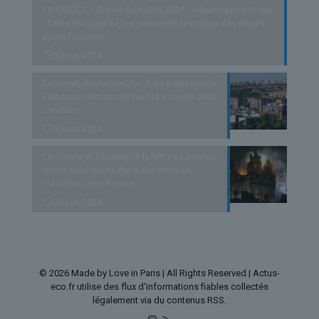
EN DIRECT – Brevet de maths 2026 : «Heureusement que
Thalès est tombé», les premières réactions des élèves
après l’épreuve
30 juin 2026
Espagne, Royaume-Uni… Il n’y a pas que la
France qui est en surchauffe à cause de la
canicule
30 juin 2026
La Guerre en Ukraine ne faiblit pas avec au
moins neuf morts dans des frappes
massives de la Russie
30 juin 2026
© 2026 Made by Love in Paris | All Rights Reserved | Actus-
eco.fr utilise des flux d'informations fiables collectés
légalement via du contenus RSS.