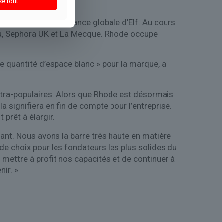
se tout
 moteur de la croissance globale d’Elf. Au cours
ca, Sephora UK et La Mecque. Rhode occupe
 quantité d’espace blanc » pour la marque, a
ultra-populaires. Alors que Rhode est désormais
a signifiera en fin de compte pour l’entreprise.
 prêt à élargir.
tant. Nous avons la barre très haute en matière
de choix pour les fondateurs les plus solides du
 mettre à profit nos capacités et de continuer à
nir. »