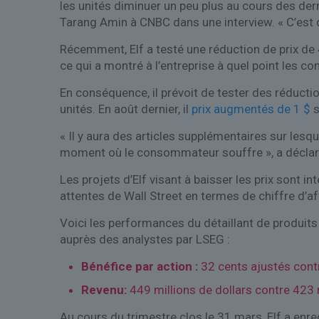
les unités diminuer un peu plus au cours des der
Tarang Amin à CNBC dans une interview. « C’est d
Récemment, Elf a testé une réduction de prix de 
ce qui a montré à l’entreprise à quel point les 
En conséquence, il prévoit de tester des réductio
unités. En août dernier, il
prix augmentés de 1 $
s
« Il y aura des articles supplémentaires sur lesq
moment où le consommateur souffre », a déclar
Les projets d’Elf visant à baisser les prix sont 
attentes de Wall Street en termes de chiffre d’af
Voici les performances du détaillant de produits
auprès des analystes par LSEG :
Bénéfice par action :
32 cents ajustés
cont
Revenu:
449 millions de dollars contre 423 
Au cours du trimestre clos le 31 mars, Elf a enre