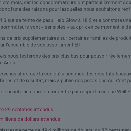
niers mois, car les consommateurs ont particulièrement souf
onc l’une des raisons pour lesquelles nous souhaitons renfo
4 $ sur sa teinte de peau Halo Glow à 18 $ et a constaté un
consommateurs sont « sensibles » aux prix en ce moment, a d
ns de prix supplémentaires sur certaines familles de produit
ur l’ensemble de son assortiment Elf.
uels nous testerons des prix plus bas pour pouvoir réellemen
é Amin.
intervenus alors que la société a annoncé des résultats fisca
faires et de résultat, mais a publié des prévisions qui n’ont 
 de beauté au cours du trimestre par rapport à ce que Wall S
re 29 centimes attendus
millions de dollars attendus
gistré une perte de 49,4 millions de dollars, ou 82 cents par 