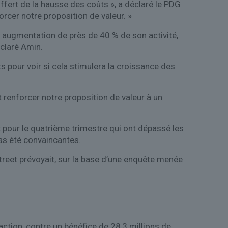
fert de la hausse des coûts », a déclaré le PDG
rcer notre proposition de valeur. »
e augmentation de près de 40 % de son activité,
éclaré Amin.
s pour voir si cela stimulera la croissance des
t renforcer notre proposition de valeur à un
ux pour le quatrième trimestre qui ont dépassé les
pas été convaincantes.
treet prévoyait, sur la base d’une enquête menée
action, contre un bénéfice de 28,3 millions de