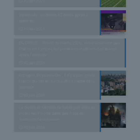
30 juin 2026
Venezuela : au moins 32 morts après 2
séismes
30 juin 2026
EN DIRECT – Brevet de maths 2026 : «Heureusement que
Thalès est tombé», les premières réactions des élèves
après l’épreuve
30 juin 2026
Espagne, Royaume-Uni… Il n’y a pas que la
France qui est en surchauffe à cause de la
canicule
30 juin 2026
La Guerre en Ukraine ne faiblit pas avec au
moins neuf morts dans des frappes
massives de la Russie
30 juin 2026