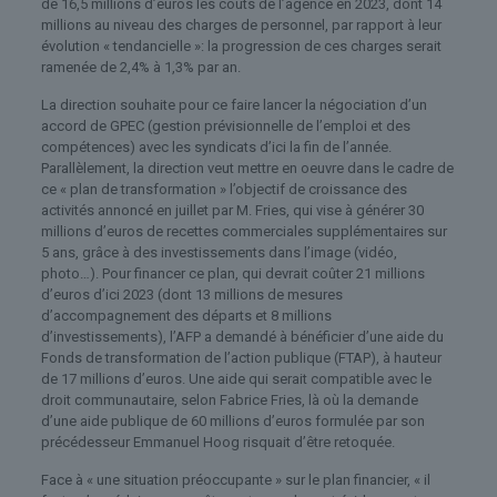
de 16,5 millions d’euros les coûts de l’agence en 2023, dont 14
millions au niveau des charges de personnel, par rapport à leur
évolution « tendancielle »: la progression de ces charges serait
ramenée de 2,4% à 1,3% par an.
La direction souhaite pour ce faire lancer la négociation d’un
accord de GPEC (gestion prévisionnelle de l’emploi et des
compétences) avec les syndicats d’ici la fin de l’année.
Parallèlement, la direction veut mettre en oeuvre dans le cadre de
ce « plan de transformation » l’objectif de croissance des
activités annoncé en juillet par M. Fries, qui vise à générer 30
millions d’euros de recettes commerciales supplémentaires sur
5 ans, grâce à des investissements dans l’image (vidéo,
photo…). Pour financer ce plan, qui devrait coûter 21 millions
d’euros d’ici 2023 (dont 13 millions de mesures
d’accompagnement des départs et 8 millions
d’investissements), l’AFP a demandé à bénéficier d’une aide du
Fonds de transformation de l’action publique (FTAP), à hauteur
de 17 millions d’euros. Une aide qui serait compatible avec le
droit communautaire, selon Fabrice Fries, là où la demande
d’une aide publique de 60 millions d’euros formulée par son
précédesseur Emmanuel Hoog risquait d’être retoquée.
Face à « une situation préoccupante » sur le plan financier, « il