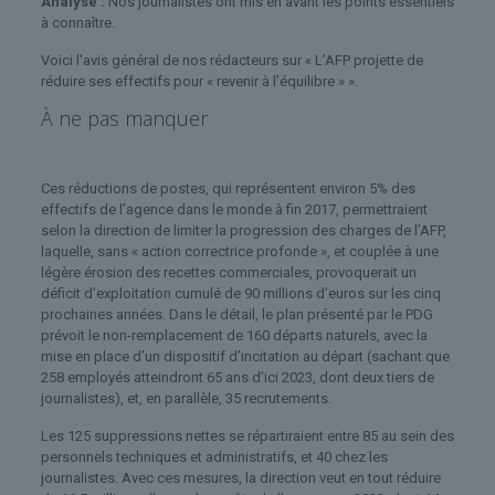
Analyse :
Nos journalistes ont mis en avant les points essentiels
à connaître.
Voici l'avis général de nos rédacteurs sur « L’AFP projette de
réduire ses effectifs pour « revenir à l’équilibre » ».
À ne pas manquer
Ces réductions de postes, qui représentent environ 5% des
effectifs de l’agence dans le monde à fin 2017, permettraient
selon la direction de limiter la progression des charges de l’AFP,
laquelle, sans « action correctrice profonde », et couplée à une
légère érosion des recettes commerciales, provoquerait un
déficit d’exploitation cumulé de 90 millions d’euros sur les cinq
prochaines années. Dans le détail, le plan présenté par le PDG
prévoit le non-remplacement de 160 départs naturels, avec la
mise en place d’un dispositif d’incitation au départ (sachant que
258 employés atteindront 65 ans d’ici 2023, dont deux tiers de
journalistes), et, en parallèle, 35 recrutements.
Les 125 suppressions nettes se répartiraient entre 85 au sein des
personnels techniques et administratifs, et 40 chez les
journalistes. Avec ces mesures, la direction veut en tout réduire