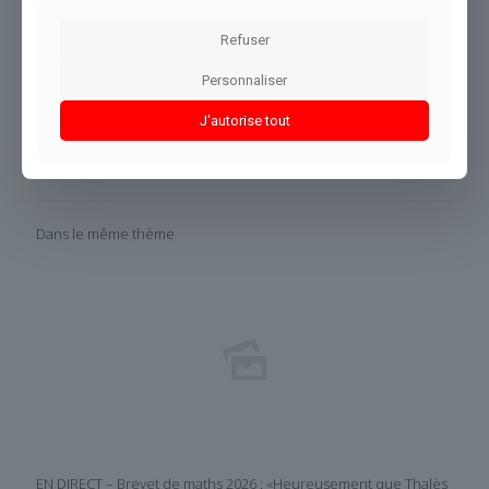
www.afp.com
Refuser
Conclusion :
Cette situation mérite une attention continue de
Personnaliser
notre équipe éditoriale.
J'autorise tout
Partager le contenu
Dans le même thème
EN DIRECT – Brevet de maths 2026 : «Heureusement que Thalès