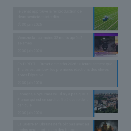
le Sénat approuve la réintroduction de
deux pesticides interdits
30 juin 2026
Venezuela : au moins 32 morts après 2
séismes
30 juin 2026
EN DIRECT – Brevet de maths 2026 : «Heureusement que
Thalès est tombé», les premières réactions des élèves
après l’épreuve
30 juin 2026
Espagne, Royaume-Uni… Il n’y a pas que la
France qui est en surchauffe à cause de la
canicule
30 juin 2026
La Guerre en Ukraine ne faiblit pas avec au
moins neuf morts dans des frappes