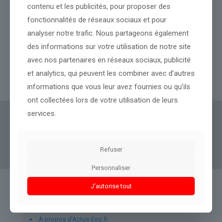
contenu et les publicités, pour proposer des
Teleperformance : Cours de l’action divisé par trois, sortie du
fonctionnalités de réseaux sociaux et pour
CAC 40… L’ex-Teleperformance TP plonge encore de 11,5% en
analyser notre trafic. Nous partageons également
Bourse, plombé par les commentaires de son rival Concentrix
des informations sur votre utilisation de notre site
qui s’effondre de 22% à Wall Street
avec nos partenaires en réseaux sociaux, publicité
et analytics, qui peuvent les combiner avec d’autres
Lire l’article
informations que vous leur avez fournies ou qu’ils
ont collectées lors de votre utilisation de leurs
services.
Actus Eco
offre un accès clair et fiable à des
informations politiques, géopolitiques et
boursières, décryptées pour tous.
Refuser
Personnaliser
J'autorise tout
Liens utiles
À propos d’Actus-Eco.fr