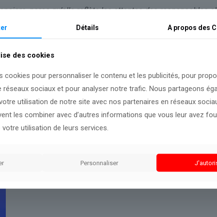
anciers, parce qu’elle reflète les attentes des responsables ch
u habituelle par la forme adoptée :
“C’est la troisième fois 
er
Détails
A propos des
C
lise des cookies
s cookies pour personnaliser le contenu et les publicités, pour prop
e réseaux sociaux et pour analyser notre trafic. Nous partageons é
ux comprendre cette information.
otre utilisation de notre site avec nos partenaires en réseaux sociaux
uvent les combiner avec d’autres informations que vous leur avez four
 votre utilisation de leurs services.
er
Personnaliser
J'autori