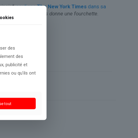
inois”,
souligne
The New York Times
dans sa
seulement que l’on nous donne une fourchette.
ookies
oser des
galement des
, publicité et
nies ou qu’ils ont
se tout