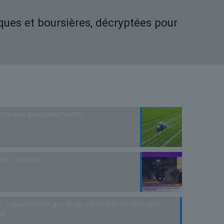
iques et boursières, décryptées pour
n de deux pesticides interdits
rès 2 séismes
 : «Heureusement que Thalès est tombé», les premières
uve