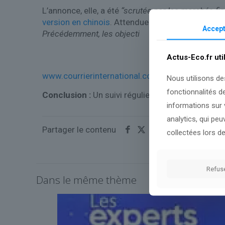
L’annonce, elle, a été
“scrutée par les marchés fin
version en chinois
. Attendue donc, mais aussi pe
Accept
Précédemment, les objecti
Actus-Eco.fr uti
www.courrierinternational.com
Nous utilisons de
fonctionnalités d
Conclusion :
Un suivi régulier permettra de mie
informations sur v
analytics, qui pe
Partager le contenu
collectées lors de
Refus
Dans le même thème