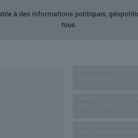
iable à des informations politiques, géopolit
tous.
Derniers articles
le Sénat approuve la réintroductio
30 juin 2026
Venezuela : au moins 32 morts ap
30 juin 2026
EN DIRECT – Brevet de maths 2026
réactions des élèves après l’épre