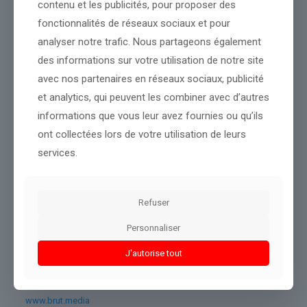
contenu et les publicités, pour proposer des
« Si des opportunités se présentent pour faciliter le départ
d’autres Néo-Zélandais en Iran et en Israël, nous les saisirons de
fonctionnalités de réseaux sociaux et pour
toute urgence », a souligné le ministre des Affaires étrangères
analyser notre trafic. Nous partageons également
Winston Peters.
des informations sur votre utilisation de notre site
Japon
avec nos partenaires en réseaux sociaux, publicité
et analytics, qui peuvent les combiner avec d’autres
Le Japon a, lui, ordonné que des avions militaires C-2 se tiennent
prêts à Djibouti avant d’éventuelles évacuations, a annoncé jeudi
informations que vous leur avez fournies ou qu’ils
un porte-parole. Quelque 1.000 Japonais résideraient en Israël, et
ont collectées lors de votre utilisation de leurs
environ 280 en Iran, a indiqué le ministre de la Défense Gen
services.
Nakatani.
Les ambassades japonaises en Iran et en Israël se préparent par
ailleurs à utiliser des bus pour évacuer les personnes
concernées vers des pays voisins, a-t-il ajouté.
Refuser
Cette évacuation pourrait commencer dès jeudi, a précisé M.
Personnaliser
Hayashi, sans donner plus de détails pour des raisons de
sécurité.
J'autorise tout
www.brut.media