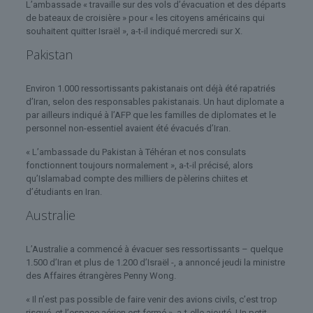
L’ambassade « travaille sur des vols d’évacuation et des départs
de bateaux de croisière » pour « les citoyens américains qui
souhaitent quitter Israël », a-t-il indiqué mercredi sur X.
Pakistan
Environ 1.000 ressortissants pakistanais ont déjà été rapatriés
d’Iran, selon des responsables pakistanais. Un haut diplomate a
par ailleurs indiqué à l’AFP que les familles de diplomates et le
personnel non-essentiel avaient été évacués d’Iran.
« L’ambassade du Pakistan à Téhéran et nos consulats
fonctionnent toujours normalement », a-t-il précisé, alors
qu’Islamabad compte des milliers de pèlerins chiites et
d’étudiants en Iran.
Australie
L’Australie a commencé à évacuer ses ressortissants – quelque
1.500 d’Iran et plus de 1.200 d’Israël -, a annoncé jeudi la ministre
des Affaires étrangères Penny Wong.
« Il n’est pas possible de faire venir des avions civils, c’est trop
risqué, et l’espace aérien est fermé », a-t-elle ajouté. Un petit