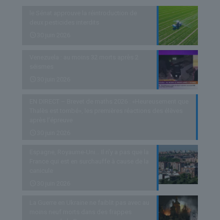
le Sénat approuve la réintroduction de
deux pesticides interdits
30 juin 2026
Venezuela : au moins 32 morts après 2
séismes
30 juin 2026
EN DIRECT – Brevet de maths 2026 : «Heureusement que
Thalès est tombé», les premières réactions des élèves
après l’épreuve
30 juin 2026
Espagne, Royaume-Uni… Il n’y a pas que la
France qui est en surchauffe à cause de la
canicule
30 juin 2026
La Guerre en Ukraine ne faiblit pas avec au
moins neuf morts dans des frappes