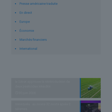
Presse américaine traduite
En direct
Europe
Économie
Marchés financiers
International
Derniers articles
le Sénat approuve la réintroduction de
deux pesticides interdits
30 juin 2026
Venezuela : au moins 32 morts après 2
séismes