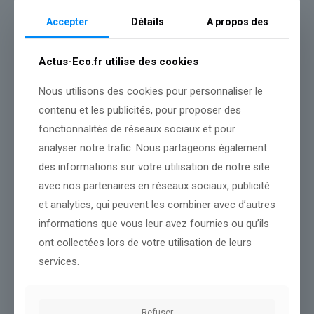
L’entourage du ministre de l’Économie a par ailleurs fustigé
« le
RN, qui fait toujours son beurre sur les sujets énergétiques, et
Accepter
Détails
A propos des
certains qui ont pris la parole »
pour dire que l’État était
« le grand
gagnant »
, estimant qu’ils se
« servent de la situation pour tirer
leur épingle du jeu »
. C’est notamment ce qu’avait assuré jeudi le
Actus-Eco.fr utilise des cookies
PDG de Coopérative U, Dominique Schelcher,
au micro de
franceinfo
. Bercy a reçu jeudi matin les distributeurs de carburant
Nous utilisons des cookies pour personnaliser le
pour
« s’assurer »
qu’ils ne pratiqueraient pas de hausses
contenu et les publicités, pour proposer des
exagérées des prix, par rapport à celle des cours du pétrole..
fonctionnalités de réseaux sociaux et pour
analyser notre trafic. Nous partageons également
des informations sur votre utilisation de notre site
avec nos partenaires en réseaux sociaux, publicité
www.franceinfo.fr
et analytics, qui peuvent les combiner avec d’autres
Conclusion :
Notre équipe continuera à fournir une analyse
informations que vous leur avez fournies ou qu’ils
régulière.
ont collectées lors de votre utilisation de leurs
services.
Partager le contenu
Refuser