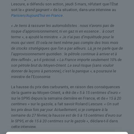
Lescure, a défendu son action, jeudi 5 mars, réfutant que l’État
soit le
« grand gagnant »
de la situation, dans une interview au
Parisien/Aujourd’hui en France
.
« Je tiens à rassurer les automobilistes : nous n’avons pas de
risque d’approvisionnement, ni en gaz ni en essence… à court
terme »
, a ajouté le ministre.
« Je n’ai pas d’inquiétude pour le
mois qui vient. Et cela ne tient même pas compte des trois mois
de stocks stratégiques que l’on a par ailleurs. Là, je ne parle que de
l’approvisionnement quotidien : le pétrole continue à arriver et à
être raffiné
« , a-t-il précisé.
« La France importe seulement 10% de
son pétrole brut du Moyen-Orient. Le seul risque (sans vouloir
donner de leçons à personne), c’est la panique »,
a poursuivi le
ministre de l’Economie
La hausse du prix des carburants, en raison des conséquences
de la guerre au Moyen-Orient, a été de
« 5 à 15 centimes d’euro »
sur le SP95 depuis la semaine dernière en France, et de
« 15 à 20
centimes »
sur le gazole, a fait savoir Roland Lescure.
« On suit
les prix deux fois par jour. Actuellement, si je compare à la
semaine du 27 février, la hausse est de 5 à 15 centimes d’euro sur
le SP95, et de 15 à 20 centimes sur le gazole »
, déclare-t-il dans
cette interview.