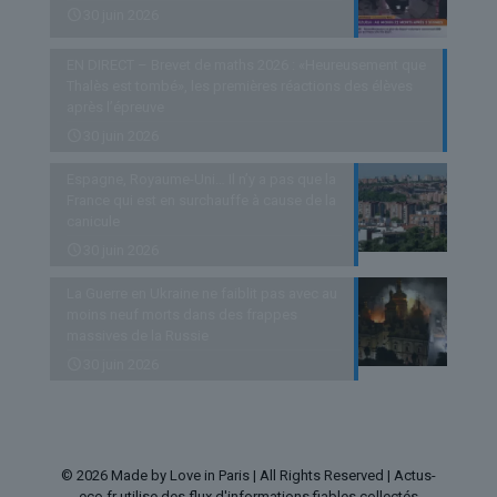
30 juin 2026
EN DIRECT – Brevet de maths 2026 : «Heureusement que
Thalès est tombé», les premières réactions des élèves
après l’épreuve
30 juin 2026
Espagne, Royaume-Uni… Il n’y a pas que la
France qui est en surchauffe à cause de la
canicule
30 juin 2026
La Guerre en Ukraine ne faiblit pas avec au
moins neuf morts dans des frappes
massives de la Russie
30 juin 2026
© 2026 Made by Love in Paris | All Rights Reserved | Actus-
eco.fr utilise des flux d'informations fiables collectés