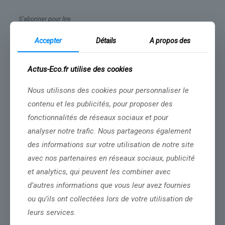
S’abonner pour lire
Pour aller plus loin
Accepter
Détails
A propos des
Actus-Eco.fr utilise des cookies
C’était il y a près d’un an, autant dire un siècle !
Donald Trump
célébrait son retour à la Maison-Blanche en demandant à être jugé
non seulement sur les guerres auxquelles il mettrait fin, mais
Nous utilisons des cookies pour personnaliser le
surtout sur celles qu’il
« ne déclencherait pas »
. Un tonnerre
contenu et les publicités, pour proposer des
d’applaudissements accueillit cette promesse tranchant avec les
fonctionnalités de réseaux sociaux et pour
« guerres sans fin »
de l’ère précédente. Depuis, Trump a pourtant
ordonné plus de frappes militaires à l’étranger que son
analyser notre trafic. Nous partageons également
prédécesseur Joe Biden en quatre ans, selon la revue « le Grand
des informations sur votre utilisation de notre site
Continent ». Au Yémen, en Syrie, en Iran, en Somalie, au Nigéria, et
désormais au Venezuela
, où l’armée américaine est également
avec nos partenaires en réseaux sociaux, publicité
intervenue pour capturer le président.
et analytics, qui peuvent les combiner avec
d’autres informations que vous leur avez fournies
ou qu’ils ont collectées lors de votre utilisation de
Ce recours à la force militaire, doublé du changement de nom du
ministère de la Défense en ministère de la Guerre, a pris la base du
leurs services.
mouvement trumpien à rebrousse-poil. Dans le camp MAGA (
Make