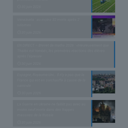
30 juin 2026
Venezuela : au moins 32 morts après 2
séismes
30 juin 2026
EN DIRECT – Brevet de maths 2026 : «Heureusement que
Thalès est tombé», les premières réactions des élèves
après l’épreuve
30 juin 2026
Espagne, Royaume-Uni… Il n’y a pas que la
France qui est en surchauffe à cause de la
canicule
30 juin 2026
La Guerre en Ukraine ne faiblit pas avec au
moins neuf morts dans des frappes
massives de la Russie
30 juin 2026