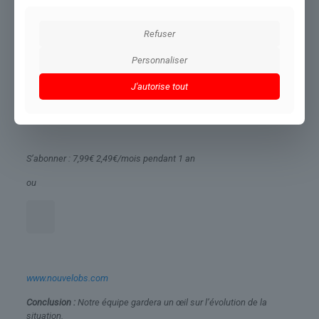
America Great Again
), l’attente était celle d’un isolationnisme
rénové, compatible avec les intérêts bien …
Refuser
Article réservé aux abonnés.
Personnaliser
Se connecter
J'autorise tout
Offre spéciale
Tous nos contenus exclusifs en accès illimité
S’abonner :
7,99€
2,49€/mois
pendant 1 an
ou
www.nouvelobs.com
Conclusion :
Notre équipe gardera un œil sur l’évolution de la
situation.