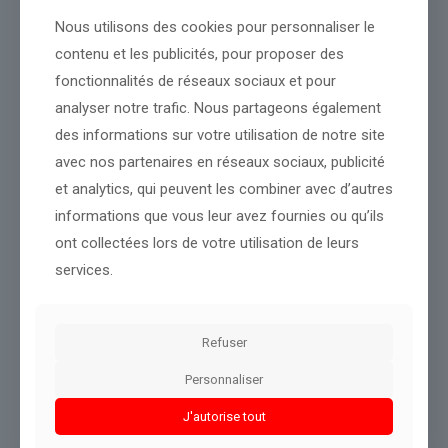
pour aider les États-Unis et leurs alliés à contrer les frappes de
drones iraniens, a indiqué vendredi à l’AFP un responsable
Nous utilisons des cookies pour personnaliser le
ukrainien,
espérant en échange obtenir des missiles pour ses
contenu et les publicités, pour proposer des
systèmes américains Patriot
.
fonctionnalités de réseaux sociaux et pour
À lire aussi
Suivez notre direct consacré à la guerre au Moyen-
analyser notre trafic. Nous partageons également
Orient
des informations sur votre utilisation de notre site
« L’Ukraine a le plus d’expérience en matière de défense contre
avec nos partenaires en réseaux sociaux, publicité
les (drones de fabrication iranienne) ‘Shaheds' », utilisés
et analytics, qui peuvent les combiner avec d’autres
quotidiennement par la Russie, a déclaré le président ukrainien
dans un communiqué publié après l’appel avec Emmanuel
informations que vous leur avez fournies ou qu’ils
Macron.
ont collectées lors de votre utilisation de leurs
La guerre au Moyen-Orient a fait dérailler les projets d’un
services.
nouveau cycle de négociations trilatérales Ukraine-Russie-États-
Unis qui avaient un temps été annoncés à
Abu Dhabi
. Aucune
nouvelle date n’a pour l’instant été fixée, Volodymyr Zelensky
évoquant la
Suisse
et la
Turquie
comme alternatives possibles
Refuser
pour accueillir ces rencontres.
Personnaliser
Moscou et Kiev ont cependant échangé 500
prisonniers de
guerre chacun jeudi
et vendredi, dans le cadre du dernier accord
J'autorise tout
conclu à Genève fin février.