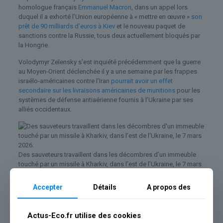
homologue français
Emmanuel Macron
, dans un appel lors
duquel il a exhorté l’Union européenne à « mettre en œuvre »
son
prêt de 90 milliards d’euros à Kiev
et le nouveau paquet de
sanctions contre la Russie, tous deux actuellement bloqués par
la Hongrie.
Volodymyr Zelensky s’est inquiété précédemment que la guerre
au Moyen-Orient déclenchée il y a une semaine par les frappes
israélo-américaines contre l’Iran
pourrait avoir un effet
secondaire sur les livraisons américaines de munitions
pour les
systèmes de défense antiaérienne fournis à l’Ukraine par ses
alliés occidentaux.
Des sauveteurs travaillent dans les décombres d’un immeuble
touché par un missile à Kharkiv, dans l’est de l’Ukraine, le 7 mars
2026.
© Sergey Bobok, AFP
Accepter
Détails
A propos des
Moscou a visé le territoire ukrainien avec « 29 missiles, presque
tous balistiques, et 480 drones », a-t-il indiqué samedi.
Actus-Eco.fr utilise des cookies
Kiev va envoyer « prochainement » des militaires au Moyen-Orient