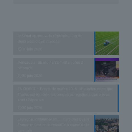
Derniers articles
le Sénat approuve la réintroduction de
deux pesticides interdits
30 juin 2026
Venezuela : au moins 32 morts après 2
séismes
30 juin 2026
EN DIRECT – Brevet de maths 2026 : «Heureusement que
Thalès est tombé», les premières réactions des élèves
après l’épreuve
30 juin 2026
Espagne, Royaume-Uni… Il n’y a pas que la
France qui est en surchauffe à cause de la
canicule