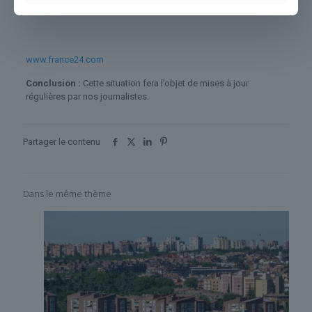
Avec AFP
www.france24.com
Conclusion :
Cette situation fera l’objet de mises à jour
régulières par nos journalistes.
Partager le contenu
Dans le même thème