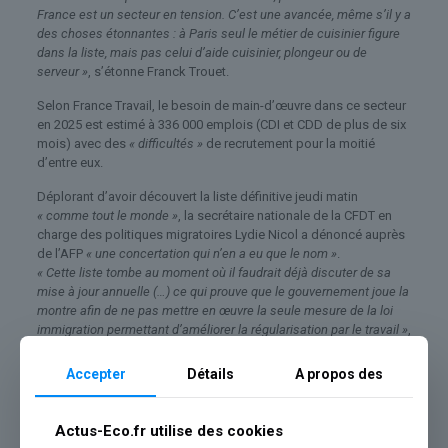
France est un secteur en tension. C’est une avancée, même s’il y a
des choses étonnantes : à Paris seul le métier de cuisinier figure
dans la liste, mais pas celui d’aide cuisinier, plongeur ou de
serveur »
, s’étonne Franck Trouet.
Selon France Travail, le besoin de main-d’œuvre dans ce secteur
en 2025 est estimé à 336 000 emplois (CDI et CDD de plus de six
mois) avec des
« difficultés »
de recrutement pour la moitié
d’entre eux.
Déplorant d’avoir découvert la liste définitive jeudi matin
« comme tout le monde »
, la secrétaire nationale de la CFDT en
charge des politiques migratoires Lydie Nicol a dénoncé auprès
de l’AFP
« une concertation qui n’en a eu que le nom »
.
« Cette liste tombe au moment où il faudrait déjà discuter de sa
mise à jour annuelle (…) ce qui prouve que le gouvernement joue la
montre afin de ne pas mettre en œuvre la seule mesure de la loi
immigration permettant d’améliorer la régularisation par le travail »
,
a estimé la représentante syndicale.
Accepter
Détails
A propos des
L’U2P (union des entreprises de proximité) regrette que
« les
requêtes de nombreuses professions de l’alimentation
(boucheries, boulangeries, charcuteries, poissonneries…) qui font
Actus-Eco.fr utilise des cookies
pourtant face à d’importantes difficultés de recrutement, voire à de