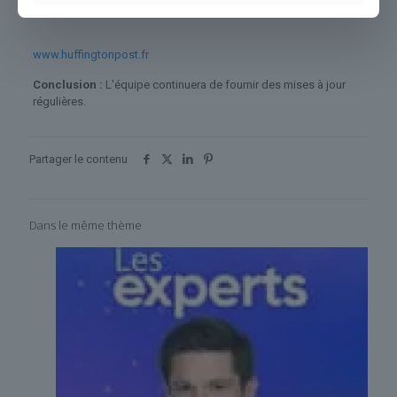
www.huffingtonpost.fr
Conclusion :
L'équipe continuera de fournir des mises à jour
régulières.
Partager le contenu
Dans le même thème