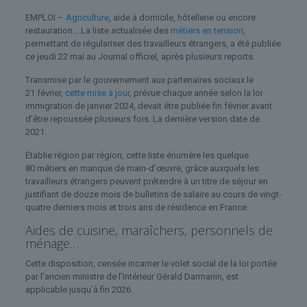
EMPLOI –
Agriculture
, aide à domicile, hôtellerie ou encore
restauration… La liste actualisée des
métiers en tension
,
permettant de régulariser des travailleurs étrangers, a été publiée
ce jeudi 22 mai au Journal officiel, après plusieurs reports.
Transmise par le gouvernement aux partenaires sociaux le
21 février,
cette mise à jour
, prévue chaque année selon la loi
immigration de janvier 2024, devait être publiée fin février avant
d’être repoussée plusieurs fois. La dernière version date de
2021.
Établie région par région, cette liste énumère les quelque
80 métiers en manque de main-d’œuvre, grâce auxquels les
travailleurs étrangers peuvent prétendre à un titre de séjour en
justifiant de douze mois de bulletins de salaire au cours de vingt-
quatre derniers mois et trois ans de résidence en France.
Aides de cuisine, maraîchers, personnels de
ménage…
Cette disposition, censée incarner le volet social de la loi portée
par l’ancien ministre de l’Intérieur Gérald Darmanin, est
applicable jusqu’à fin 2026.