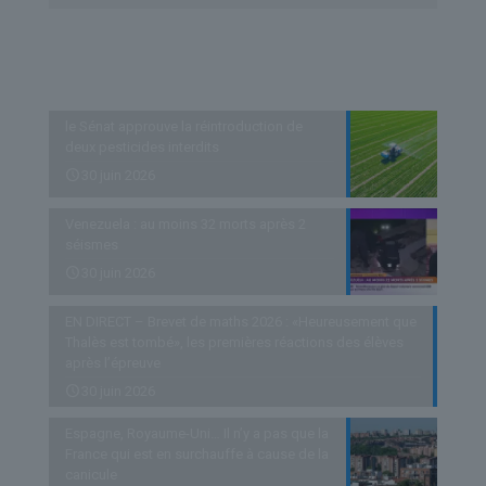
Derniers articles
le Sénat approuve la réintroduction de
deux pesticides interdits
30 juin 2026
Venezuela : au moins 32 morts après 2
séismes
30 juin 2026
EN DIRECT – Brevet de maths 2026 : «Heureusement que
Thalès est tombé», les premières réactions des élèves
après l’épreuve
30 juin 2026
Espagne, Royaume-Uni… Il n’y a pas que la
France qui est en surchauffe à cause de la
canicule