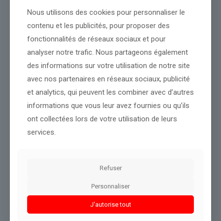
véritables pénuries de personnel (…) n’aient pas été retenues dans
Nous utilisons des cookies pour personnaliser le
la liste finale »
.
contenu et les publicités, pour proposer des
Le gouvernement doit
« revoir »
sa copie
fonctionnalités de réseaux sociaux et pour
« Cette absence de prise en compte va porter un préjudice
analyser notre trafic. Nous partageons également
important aux entreprises concernées »
, prévient l’organisation
professionnelle qui appelle le gouvernement à
« réviser »
sa
des informations sur votre utilisation de notre site
copie.
avec nos partenaires en réseaux sociaux, publicité
« Cette liste est issue des tensions entre le ministre du Travail et
et analytics, qui peuvent les combiner avec d’autres
celui de l’Intérieur et ne prend pas en compte toute la réalité des
informations que vous leur avez fournies ou qu’ils
besoins de main-d’œuvre et de formation »
, a pointé de son côté
ont collectées lors de votre utilisation de leurs
Gérard Ré, secrétaire confédéral de la CGT.
services.
Le ministre de l’Intérieur Bruno Retailleau, chantre d’une baisse
de l’immigration, a répété que les employeurs devaient recruter
des étrangers en situation régulière au chômage.
Refuser
Cette liste «
articule les exigences du marché du travail, les
réalités humaines et les priorités économiques du pays »
, a
Personnaliser
indiqué dans un communiqué la ministre chargée du Travail
Astrid Panosyan-Bouvet.
J'autorise tout
À voir également sur
Le HuffPost
: