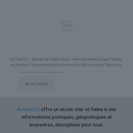
EN DIRECT – Brevet de maths 2026 : «Heureusement que Thalès
est tombé», les premières réactions des élèves après l’épreuve
Lire l’article
Actus Eco
offre un accès clair et fiable à des
informations politiques, géopolitiques et
boursières, décryptées pour tous.