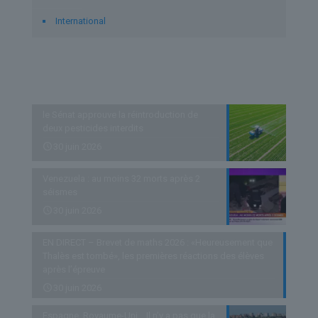
International
Derniers articles
le Sénat approuve la réintroduction de
deux pesticides interdits
30 juin 2026
Venezuela : au moins 32 morts après 2
séismes
30 juin 2026
EN DIRECT – Brevet de maths 2026 : «Heureusement que
Thalès est tombé», les premières réactions des élèves
après l’épreuve
30 juin 2026
Espagne, Royaume-Uni… Il n’y a pas que la