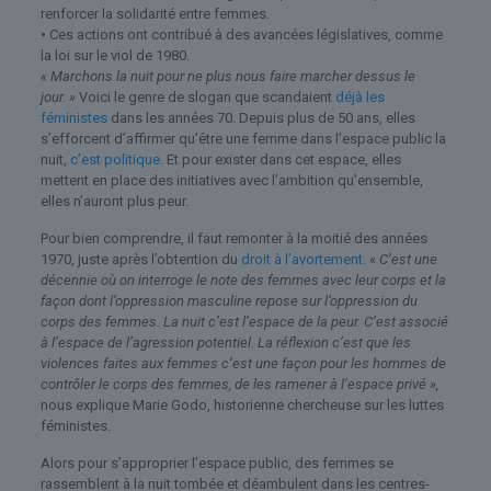
renforcer la solidarité entre femmes.
•
Ces actions ont contribué à des avancées législatives, comme
la loi sur le viol de 1980.
« Marchons la nuit pour ne plus nous faire marcher dessus le
jour. »
Voici le genre de slogan que scandaient
déjà les
féministes
dans les années 70. Depuis plus de 50 ans, elles
s’efforcent d’affirmer qu’être une femme dans l’espace public la
nuit,
c’est politique
. Et pour exister dans cet espace, elles
mettent en place des initiatives avec l’ambition qu’ensemble,
elles n’auront plus peur.
Pour bien comprendre, il faut remonter à la moitié des années
1970, juste après l’obtention du
droit à l’avortement
. «
C’est une
décennie où on interroge le note des femmes avec leur corps et la
façon dont l’oppression masculine repose sur l’oppression du
corps des femmes. La nuit c’est l’espace de la peur. C’est associé
à l’espace de l’agression potentiel. La réflexion c’est que les
violences faites aux femmes c’est une façon pour les hommes de
contrôler le corps des femmes, de les ramener à l’espace privé »,
nous explique Marie Godo, historienne chercheuse sur les luttes
féministes.
Alors pour s’approprier l’espace public, des femmes se
rassemblent à la nuit tombée et déambulent dans les centres-