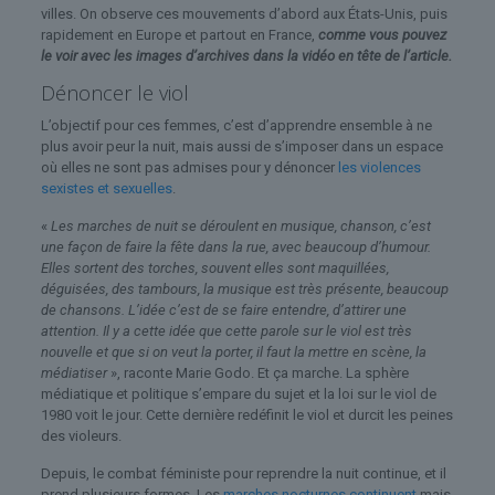
villes. On observe ces mouvements d’abord aux États-Unis, puis
rapidement en Europe et partout en France,
comme vous pouvez
le voir avec les images d’archives dans la vidéo en tête de l’article.
Dénoncer le viol
L’objectif pour ces femmes, c’est d’apprendre ensemble à ne
plus avoir peur la nuit, mais aussi de s’imposer dans un espace
où elles ne sont pas admises pour y dénoncer
les violences
sexistes et sexuelles
.
«
Les marches de nuit se déroulent en musique, chanson, c’est
une façon de faire la fête dans la rue, avec beaucoup d’humour.
Elles sortent des torches, souvent elles sont maquillées,
déguisées, des tambours, la musique est très présente, beaucoup
de chansons. L’idée c’est de se faire entendre, d’attirer une
attention. Il y a cette idée que cette parole sur le viol est très
nouvelle et que si on veut la porter, il faut la mettre en scène, la
médiatiser
», raconte Marie Godo. Et ça marche. La sphère
médiatique et politique s’empare du sujet et la loi sur le viol de
1980 voit le jour. Cette dernière redéfinit le viol et durcit les peines
des violeurs.
Depuis, le combat féministe pour reprendre la nuit continue, et il
prend plusieurs formes. Les
marches nocturnes continuent
mais