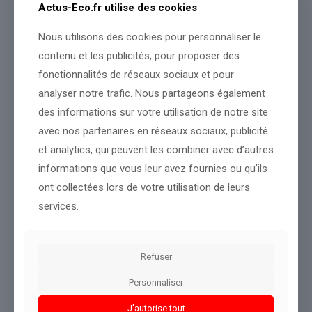
« créer les conditions nécessaires pour que le peuple iranien
Actus-Eco.fr utilise des cookies
puisse prendre son destin en main et former son propre
gouvernement démocratiquement élu, qui fera de l’Iran un pays
Nous utilisons des cookies pour personnaliser le
différent »
.
contenu et les publicités, pour proposer des
fonctionnalités de réseaux sociaux et pour
analyser notre trafic. Nous partageons également
www.huffingtonpost.fr
des informations sur votre utilisation de notre site
Conclusion :
Notre rédaction reste attentive à l'évolution de
avec nos partenaires en réseaux sociaux, publicité
cette actualité.
et analytics, qui peuvent les combiner avec d’autres
informations que vous leur avez fournies ou qu’ils
Partager le contenu
ont collectées lors de votre utilisation de leurs
services.
Dans le même thème
Refuser
Personnaliser
J'autorise tout