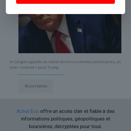
le Congrès appelle au retrait des forces armées américaines, un
vote « insensé » pour Trump
Lire l’article
Actus Eco
offre un accès clair et fiable à des
informations politiques, géopolitiques et
boursières, décryptées pour tous.