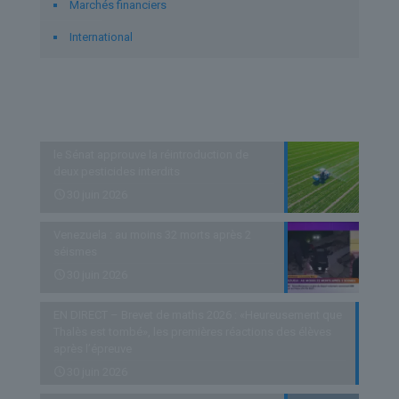
Marchés financiers
International
Derniers articles
le Sénat approuve la réintroduction de
deux pesticides interdits
30 juin 2026
Venezuela : au moins 32 morts après 2
séismes
30 juin 2026
EN DIRECT – Brevet de maths 2026 : «Heureusement que
Thalès est tombé», les premières réactions des élèves
après l’épreuve
30 juin 2026