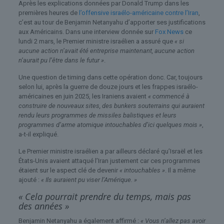
Après les explications données par Donald Trump dans les
premières heures de
l’offensive israélo-américaine contre l’Iran
,
c’est au tour de Benjamin Netanyahu d’apporter ses justifications
aux Américains. Dans une interview donnée sur
Fox News
ce
lundi 2 mars, le Premier ministre israélien a assuré que
« si
aucune action n’avait été entreprise maintenant, aucune action
n’aurait pu l’être dans le futur »
.
Une question de timing dans cette opération donc. Car, toujours
selon lui, après la guerre de douze jours et les frappes israélo-
américaines en juin 2025, les Iraniens avaient
« commencé à
construire de nouveaux sites, des bunkers souterrains qui auraient
rendu leurs programmes de missiles balistiques et leurs
programmes d’arme atomique intouchables d’ici quelques mois »
,
a-t-il expliqué.
Le Premier ministre israélien a par ailleurs déclaré qu’Israël et les
États-Unis avaient attaqué l’Iran justement car ces programmes
étaient sur le aspect clé de devenir
« intouchables »
. Il a même
ajouté :
« Ils auraient pu viser l’Amérique. »
« Cela pourrait prendre du temps, mais pas
des années »
Benjamin Netanyahu a également affirmé :
« Vous n’allez pas avoir