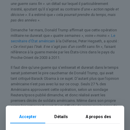
une guerre sans fin »
. un détail sur lequel il particulièrement
insisté, ajoutant qu’il s’agirait au contraire d’une
« action rapide et
décisive »
. Il a estimé que
« cela pourrait prendre du temps, mais
pas des années »
.
Dimanche 1er mars, Donald Trump affirmait que cette opération
militaire ne durerait que
« quatre semaines »
, voire
« moins »
.
Le
secrétaire d’État américain
à la Défense, Peter Hegseth, a ajouté :
« Ce n’est pas l’Irak. Il ne s’agit pas d’un conflit sans fin »
, faisant
référence à la guerre menée par les États-Unis dans le pays du
Proche-Orient de 2003 à 2011.
Il faut dire qu’une guerre qui s’enliserait et durerait dans le temps
serait justement le pire cauchemar de Donald Trump, qui avait
tant critiqué Barack Obama à ce sujet. D’autant plus que l’opinion
américaine n’est pas avec lui sur ce coup. Seuls 27 % des
Américains approuvent cette opération, selon un sondage
Reuters/Ipsos publié dimanche, et donc réalisé avant les
premiers décès de soldats américains. Même dans son propre
camp les critiques fusent. Il est difficile de croire que la prise de
parole de Benjamin Nethanyahu à la télévision américaine y
Accepter
Détails
A propos des
change quelque chose.
Le Premier ministre américain a ajouté que l’objectif sera de