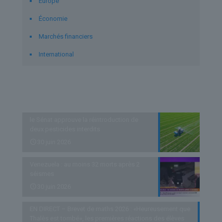
Europe
Économie
Marchés financiers
International
Derniers articles
le Sénat approuve la réintroduction de
deux pesticides interdits
30 juin 2026
Venezuela : au moins 32 morts après 2
séismes
30 juin 2026
EN DIRECT – Brevet de maths 2026 : «Heureusement que
Thalès est tombé», les premières réactions des élèves