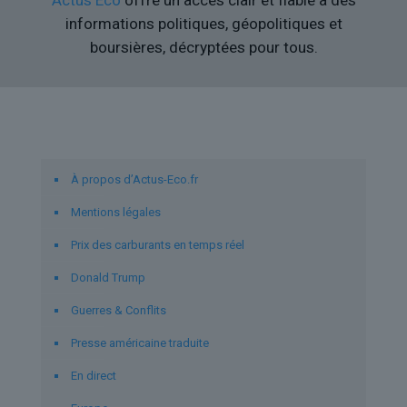
Actus Eco
offre un accès clair et fiable à des
informations politiques, géopolitiques et
boursières, décryptées pour tous.
Liens utiles
À propos d’Actus-Eco.fr
Mentions légales
Prix des carburants en temps réel
Donald Trump
Guerres & Conflits
Presse américaine traduite
En direct