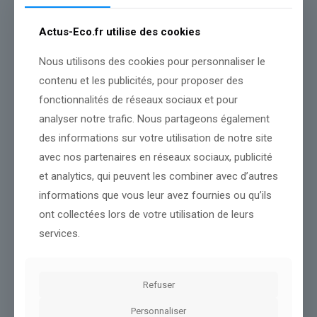
Un documentaire de Quentin Jagorel, réalisé par François
Teste
. Prises de son, Jean-Louis Deloncle et Eric Boisset.
Actus-Eco.fr utilise des cookies
Documentaliste INA, Pierre Pinaud. Coordination, Emmanuel
Laurentin. Chargée de programme et édition web, Sandrine
Nous utilisons des cookies pour personnaliser le
Chapron.
contenu et les publicités, pour proposer des
fonctionnalités de réseaux sociaux et pour
analyser notre trafic. Nous partageons également
des informations sur votre utilisation de notre site
www.radiofrance.fr
avec nos partenaires en réseaux sociaux, publicité
Conclusion :
Les prochaines informations compléteront notre
et analytics, qui peuvent les combiner avec d’autres
analyse.
informations que vous leur avez fournies ou qu’ils
ont collectées lors de votre utilisation de leurs
Partager le contenu
services.
Dans le même thème
Refuser
Personnaliser