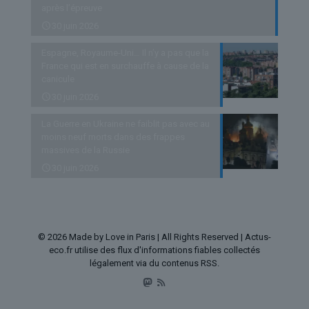
après l’épreuve
30 juin 2026
Espagne, Royaume-Uni… Il n’y a pas que la
France qui est en surchauffe à cause de la
canicule
30 juin 2026
La Guerre en Ukraine ne faiblit pas avec au
moins neuf morts dans des frappes
massives de la Russie
30 juin 2026
© 2026 Made by Love in Paris | All Rights Reserved | Actus-
eco.fr utilise des flux d'informations fiables collectés
légalement via du contenus RSS.