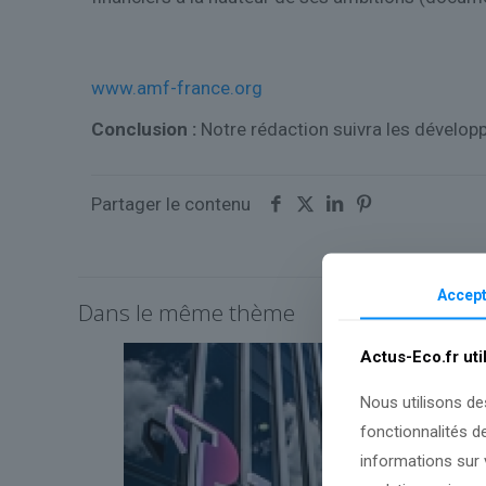
www.amf-france.org
Conclusion :
Notre rédaction suivra les dévelop
Partager le contenu
Accept
Dans le même thème
Actus-Eco.fr uti
Nous utilisons de
fonctionnalités d
informations sur v