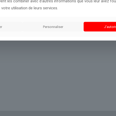
uvent les combiner avec d’autres informations que vous leur avez four
 votre utilisation de leurs services.
er
Personnaliser
J'autori