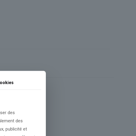
ookies
oser des
galement des
, publicité et