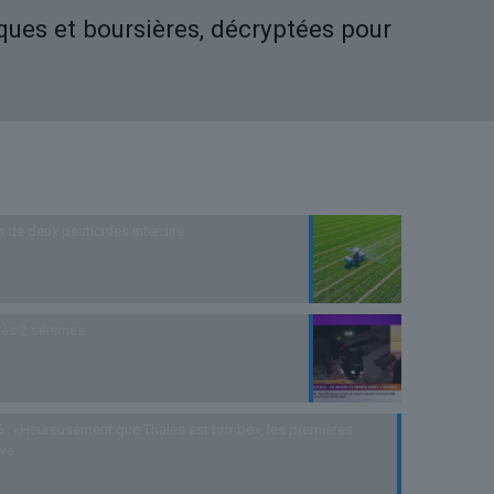
iques et boursières, décryptées pour
n de deux pesticides interdits
rès 2 séismes
 : «Heureusement que Thalès est tombé», les premières
uve