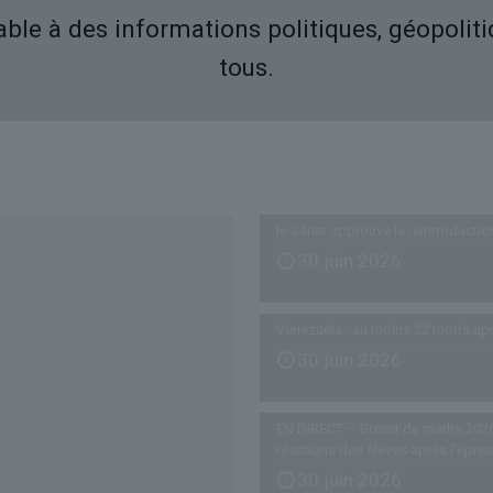
iable à des informations politiques, géopolit
tous.
Derniers articles
le Sénat approuve la réintroductio
30 juin 2026
Venezuela : au moins 32 morts ap
30 juin 2026
EN DIRECT – Brevet de maths 2026
réactions des élèves après l’épre
30 juin 2026