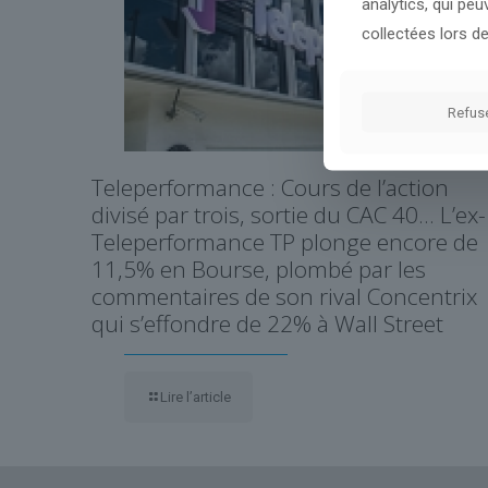
analytics, qui pe
collectées lors de
Refus
Teleperformance : Cours de l’action
divisé par trois, sortie du CAC 40… L’ex-
Teleperformance TP plonge encore de
11,5% en Bourse, plombé par les
commentaires de son rival Concentrix
qui s’effondre de 22% à Wall Street
Lire l’article