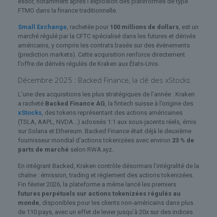
essor, notamment après l’explosion des plateformes de type
FTMO dans la finance traditionnelle.
Small Exchange
, rachetée pour
100 millions de dollars
, est un
marché régulé par la CFTC spécialisé dans les futures et dérivés
américains, y compris les contrats basés sur des événements
(prediction markets). Cette acquisition renforce directement
l’offre de dérivés régulés de Kraken aux États-Unis.
Décembre 2025 : Backed Finance, la clé des xStocks
L’une des acquisitions les plus stratégiques de l’année : Kraken
a racheté
Backed Finance AG
, la fintech suisse à l’origine des
xStocks
, des tokens représentant des actions américaines
(TSLA, AAPL, NVDA…) adossés 1:1 aux sous-jacents réels, émis
sur Solana et Ethereum. Backed Finance était déjà le deuxième
fournisseur mondial d’actions tokenizées avec environ
23 % de
parts de marché
selon RWA.xyz.
En intégrant Backed, Kraken contrôle désormais l’intégralité de la
chaîne : émission, trading et règlement des actions tokenizées.
Fin février 2026, la plateforme a même lancé les premiers
futures perpétuels sur actions tokenizées régulés au
monde
, disponibles pour les clients non-américains dans plus
de 110 pays, avec un effet de levier jusqu’à 20x sur des indices