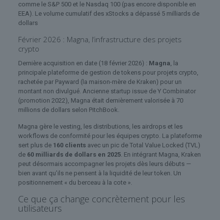
comme le S&P 500 et le Nasdaq 100 (pas encore disponible en
EEA). Le volume cumulatif des xStocks a dépassé 5 milliards de
dollars
Février 2026 : Magna, l’infrastructure des projets
crypto
Dernière acquisition en date (18 février 2026) :
Magna
, la
principale plateforme de gestion de tokens pour projets crypto,
rachetée par Payward (la maison-mère de Kraken) pour un
montant non divulgué. Ancienne startup issue de Y Combinator
(promotion 2022), Magna était dernièrement valorisée à 70
millions de dollars selon PitchBook.
Magna gère le vesting, les distributions, les airdrops et les
workflows de conformité pour les équipes crypto. La plateforme
sert plus de
160 clients
avec un pic de Total Value Locked (TVL)
de
60 milliards de dollars en 2025
. En intégrant Magna, Kraken
peut désormais accompagner les projets dès leurs débuts —
bien avant qu’ils ne pensent à la liquidité de leur token. Un
positionnement « du berceau à la cote ».
Ce que ça change concrètement pour les
utilisateurs