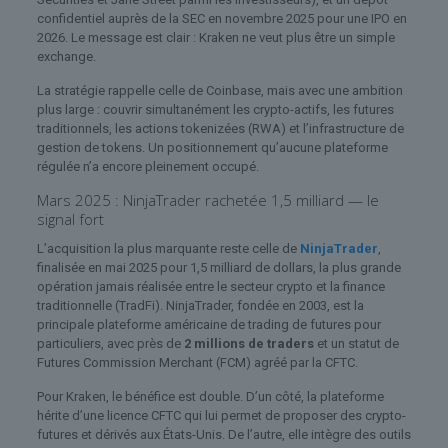
confidentiel auprès de la SEC en novembre 2025 pour une IPO en
2026. Le message est clair : Kraken ne veut plus être un simple
exchange.
La stratégie rappelle celle de Coinbase, mais avec une ambition
plus large : couvrir simultanément les crypto-actifs, les futures
traditionnels, les actions tokenizées (RWA) et l’infrastructure de
gestion de tokens. Un positionnement qu’aucune plateforme
régulée n’a encore pleinement occupé.
Mars 2025 : NinjaTrader rachetée 1,5 milliard — le
signal fort
L’acquisition la plus marquante reste celle de
NinjaTrader
,
finalisée en mai 2025 pour 1,5 milliard de dollars, la plus grande
opération jamais réalisée entre le secteur crypto et la finance
traditionnelle (TradFi). NinjaTrader, fondée en 2003, est la
principale plateforme américaine de trading de futures pour
particuliers, avec près de
2 millions de traders
et un statut de
Futures Commission Merchant (FCM) agréé par la CFTC.
Pour Kraken, le bénéfice est double. D’un côté, la plateforme
hérite d’une licence CFTC qui lui permet de proposer des crypto-
futures et dérivés aux États-Unis. De l’autre, elle intègre des outils