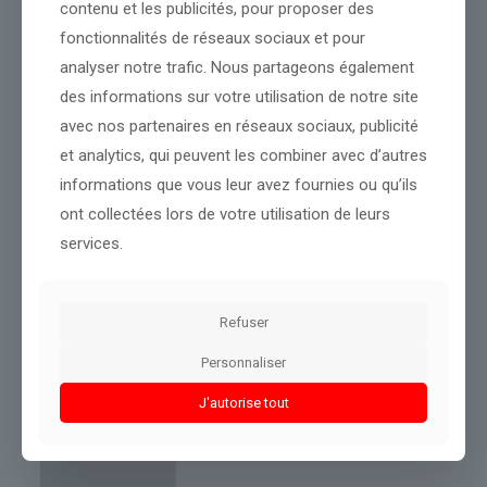
contenu et les publicités, pour proposer des
une recommandation d’achat ou de vente d’actifs financiers. Les
crypto-actifs sont des instruments hautement volatils comportant
fonctionnalités de réseaux sociaux et pour
un risque de perte en capital. Pas de conflit d’intérêts déclaré.
analyser notre trafic. Nous partageons également
des informations sur votre utilisation de notre site
avec nos partenaires en réseaux sociaux, publicité
et analytics, qui peuvent les combiner avec d’autres
informations que vous leur avez fournies ou qu’ils
ont collectées lors de votre utilisation de leurs
services.
Refuser
Personnaliser
J'autorise tout