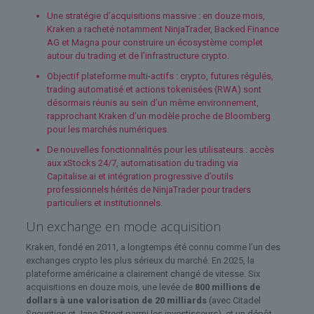
Une stratégie d’acquisitions massive : en douze mois,
Kraken a racheté notamment NinjaTrader, Backed Finance
AG et Magna pour construire un écosystème complet
autour du trading et de l’infrastructure crypto.
Objectif plateforme multi-actifs : crypto, futures régulés,
trading automatisé et actions tokenisées (RWA) sont
désormais réunis au sein d’un même environnement,
rapprochant Kraken d’un modèle proche de Bloomberg
pour les marchés numériques.
De nouvelles fonctionnalités pour les utilisateurs : accès
aux xStocks 24/7, automatisation du trading via
Capitalise.ai et intégration progressive d’outils
professionnels hérités de NinjaTrader pour traders
particuliers et institutionnels.
Un exchange en mode acquisition
Kraken, fondé en 2011, a longtemps été connu comme l’un des
exchanges crypto les plus sérieux du marché. En 2025, la
plateforme américaine a clairement changé de vitesse. Six
acquisitions en douze mois, une levée de
800 millions de
dollars à une valorisation de 20 milliards
(avec Citadel
Securities et Jane Street parmi les investisseurs), et un dépôt