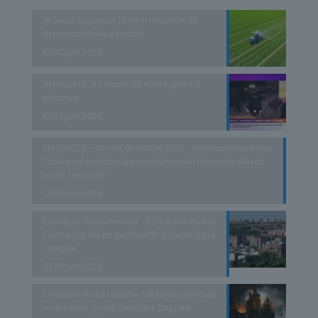
le Sénat approuve la réintroduction de
deux pesticides interdits
30 juin 2026
Venezuela : au moins 32 morts après 2
séismes
30 juin 2026
EN DIRECT – Brevet de maths 2026 : «Heureusement que
Thalès est tombé», les premières réactions des élèves
après l’épreuve
30 juin 2026
Espagne, Royaume-Uni… Il n’y a pas que la
France qui est en surchauffe à cause de la
canicule
30 juin 2026
La Guerre en Ukraine ne faiblit pas avec au
moins neuf morts dans des frappes