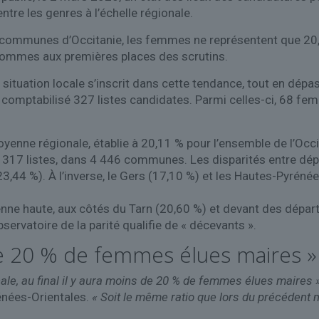
ntre les genres à l’échelle régionale.
 communes d’Occitanie, les femmes ne représentent que 20,11
hommes aux premières places des scrutins.
situation locale s’inscrit dans cette tendance, tout en dép
comptabilisé 327 listes candidates. Parmi celles-ci, 68 femme
enne régionale, établie à 20,11 % pour l’ensemble de l’Occi
 6 317 listes, dans 4 446 communes. Les disparités entre dép
(23,44 %). À l’inverse, le Gers (17,10 %) et les Hautes-Pyréné
enne haute, aux côtés du Tarn (20,60 %) et devant des dép
servatoire de la parité qualifie de « décevants ».
 de 20 % de femmes élues maires »
le, au final il y aura moins de 20 % de femmes élues maires 
énées-Orientales.
« Soit le même ratio que lors du précédent 