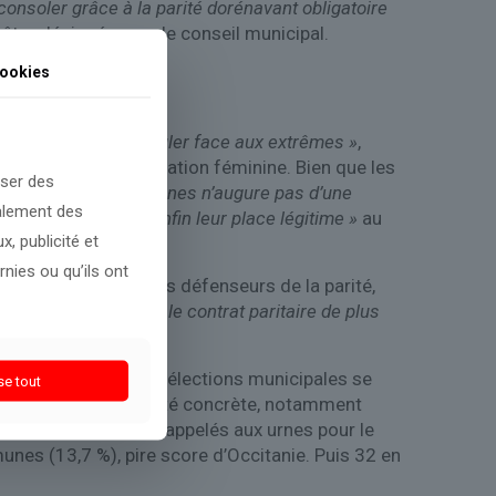
consoler grâce à la parité dorénavant obligatoire
tre désignées par le conseil municipal.
ookies
cille, il faut la stimuler face aux extrêmes »
,
meilleure représentation féminine. Bien que les
oser des
s têtes de liste féminines n’augure pas d’une
galement des
e les femmes aient enfin leur place légitime »
au
, publicité et
nies ou qu’ils ont
al et local. Pour les défenseurs de la parité,
cratique
« passe par le contrat paritaire de plus
e le premier tour des élections municipales se
se tout
e doit devenir une réalité concrète, notamment
. Les électeurs sont appelés aux urnes pour le
es (13,7 %), pire score d’Occitanie. Puis 32 en