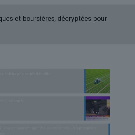
iques et boursières, décryptées pour
n de deux pesticides interdits
rès 2 séismes
 : «Heureusement que Thalès est tombé», les premières
uve