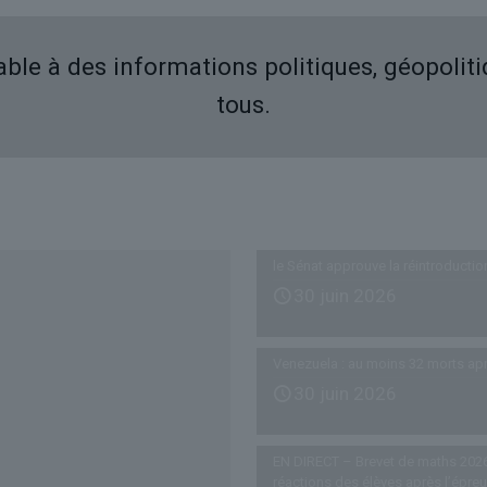
iable à des informations politiques, géopolit
tous.
Derniers articles
le Sénat approuve la réintroductio
30 juin 2026
Venezuela : au moins 32 morts ap
30 juin 2026
EN DIRECT – Brevet de maths 2026
réactions des élèves après l’épre