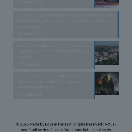
30 juin 2026
EN DIRECT – Brevet de maths 2026 : «Heureusement que
Thalès est tombé», les premières réactions des élèves
après l’épreuve
30 juin 2026
Espagne, Royaume-Uni… Il n’y a pas que la
France qui est en surchauffe à cause de la
canicule
30 juin 2026
La Guerre en Ukraine ne faiblit pas avec au
moins neuf morts dans des frappes
massives de la Russie
30 juin 2026
© 2026 Made by Love in Paris | All Rights Reserved | Actus-
eco.fr utilise des flux d'informations fiables collectés