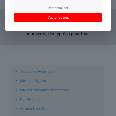
Personnaliser
J'autorise tout
Actus Eco
offre un accès clair et fiable à des
informations politiques, géopolitiques et
boursières, décryptées pour tous.
Liens utiles
À propos d’Actus-Eco.fr
Mentions légales
Prix des carburants en temps réel
Donald Trump
Guerres & Conflits