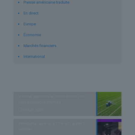
Presse américaine traduite
En direct
Europe
Économie
Marchés financiers
International
Derniers articles
le Sénat approuve la réintroduction de
deux pesticides interdits
30 juin 2026
Venezuela : au moins 32 morts après 2
séismes