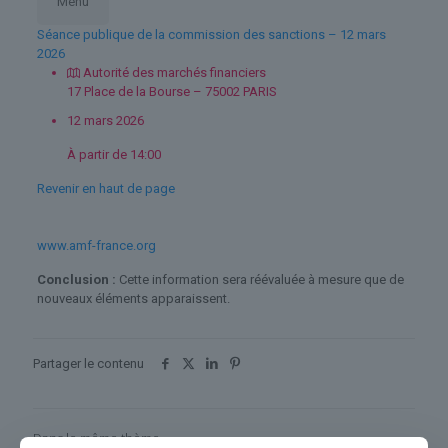
Menu
Séance publique de la commission des sanctions – 12 mars
2026
Autorité des marchés financiers
17 Place de la Bourse – 75002 PARIS
12 mars 2026
À partir de 14:00
Revenir en haut de page
www.amf-france.org
Conclusion :
Cette information sera réévaluée à mesure que de
nouveaux éléments apparaissent.
Partager le contenu
Dans le même thème