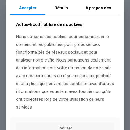
Accepter
Détails
A propos des
Actus-Eco.fr utilise des cookies
Nous utilisons des cookies pour personnaliser le
contenu et les publicités, pour proposer des
fonctionnalités de réseaux sociaux et pour
analyser notre trafic. Nous partageons également
des informations sur votre utilisation de notre site
avec nos partenaires en réseaux sociaux, publicité
et analytics, qui peuvent les combiner avec d’autres
informations que vous leur avez fournies ou qu’ils
Teleperformance : Cours de l’action divisé par trois, sortie du
CAC 40… L’ex-Teleperformance TP plonge encore de 11,5% en
ont collectées lors de votre utilisation de leurs
Bourse, plombé par les commentaires de son rival Concentrix
services.
qui s’effondre de 22% à Wall Street
Lire l’article
Refuser