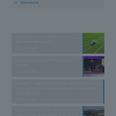
International
Derniers articles
le Sénat approuve la réintroduction de
deux pesticides interdits
30 juin 2026
Venezuela : au moins 32 morts après 2
séismes
30 juin 2026
EN DIRECT – Brevet de maths 2026 : «Heureusement que
Thalès est tombé», les premières réactions des élèves
après l’épreuve
30 juin 2026
Espagne, Royaume-Uni… Il n’y a pas que la
France qui est en surchauffe à cause de la