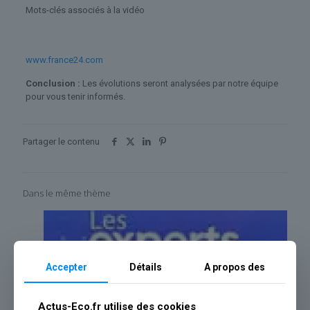
Mots-clés associés à la vidéo
www.france24.com
Conclusion :
Les évolutions seront analysées par notre équipe
pour vous tenir informés.
Partager le contenu
Dans le même thème
Accepter
Détails
A propos des
Actus-Eco.fr utilise des cookies