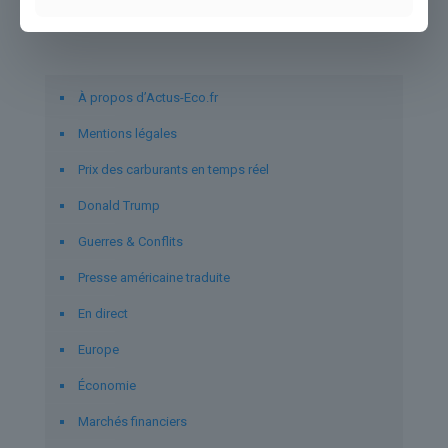
Liens utiles
À propos d’Actus-Eco.fr
Mentions légales
Prix des carburants en temps réel
Donald Trump
Guerres & Conflits
Presse américaine traduite
En direct
Europe
Économie
Marchés financiers