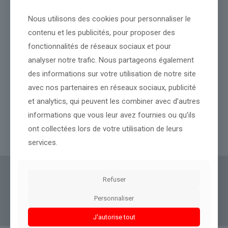
Nous utilisons des cookies pour personnaliser le
contenu et les publicités, pour proposer des
fonctionnalités de réseaux sociaux et pour
analyser notre trafic. Nous partageons également
des informations sur votre utilisation de notre site
la Cour des comptes prévient que le coût de la dette va
avec nos partenaires en réseaux sociaux, publicité
atteindre plus de 77 milliards d’euros en 2026 (c’est 64,5 milliards
pour l’Education nationale)
et analytics, qui peuvent les combiner avec d’autres
informations que vous leur avez fournies ou qu’ils
ont collectées lors de votre utilisation de leurs
Lire l’article
services.
Actus Eco
offre un accès clair et fiable à des
Refuser
informations politiques, géopolitiques et
Personnaliser
boursières, décryptées pour tous.
J'autorise tout