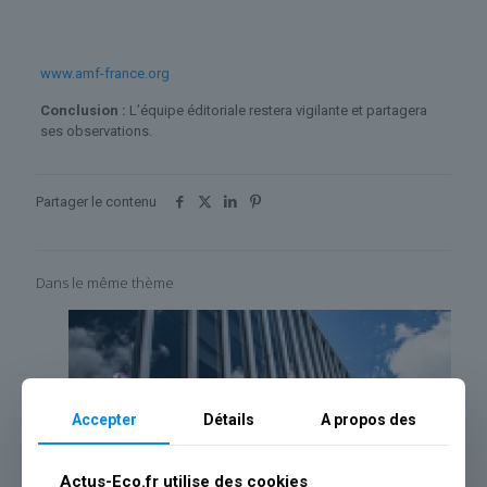
www.amf-france.org
Conclusion :
L’équipe éditoriale restera vigilante et partagera
ses observations.
Partager le contenu
Dans le même thème
Accepter
Détails
A propos des
Actus-Eco.fr utilise des cookies