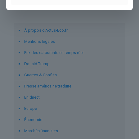
Liens utiles
À propos d’Actus-Eco.fr
Mentions légales
Prix des carburants en temps réel
Donald Trump
Guerres & Conflits
Presse américaine traduite
En direct
Europe
Économie
Marchés financiers