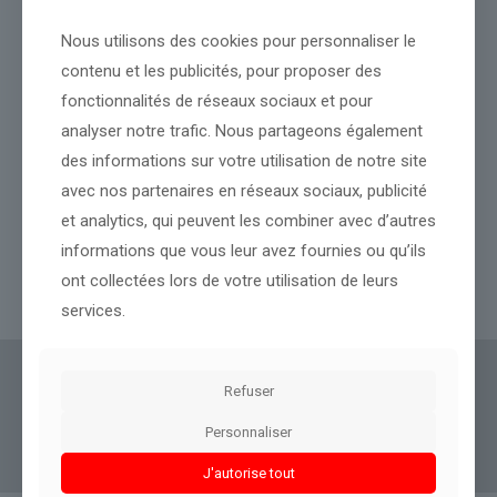
Nous utilisons des cookies pour personnaliser le
contenu et les publicités, pour proposer des
fonctionnalités de réseaux sociaux et pour
analyser notre trafic. Nous partageons également
Teleperformance : Cours de l’action divisé par trois, sortie du
des informations sur votre utilisation de notre site
CAC 40… L’ex-Teleperformance TP plonge encore de 11,5% en
avec nos partenaires en réseaux sociaux, publicité
Bourse, plombé par les commentaires de son rival Concentrix
qui s’effondre de 22% à Wall Street
et analytics, qui peuvent les combiner avec d’autres
informations que vous leur avez fournies ou qu’ils
ont collectées lors de votre utilisation de leurs
Lire l’article
services.
Actus Eco
offre un accès clair et fiable à des
Refuser
informations politiques, géopolitiques et
Personnaliser
boursières, décryptées pour tous.
J'autorise tout