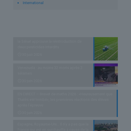
International
Derniers articles
le Sénat approuve la réintroduction de
deux pesticides interdits
30 juin 2026
Venezuela : au moins 32 morts après 2
séismes
30 juin 2026
EN DIRECT – Brevet de maths 2026 : «Heureusement que
Thalès est tombé», les premières réactions des élèves
après l’épreuve
30 juin 2026
Espagne, Royaume-Uni… Il n’y a pas que la
France qui est en surchauffe à cause de la