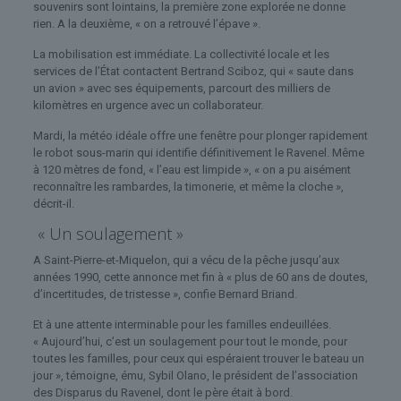
souvenirs sont lointains, la première zone explorée ne donne
rien. A la deuxième, « on a retrouvé l’épave ».
La mobilisation est immédiate. La collectivité locale et les
services de l’État contactent Bertrand Sciboz, qui « saute dans
un avion » avec ses équipements, parcourt des milliers de
kilomètres en urgence avec un collaborateur.
Mardi, la météo idéale offre une fenêtre pour plonger rapidement
le robot sous-marin qui identifie définitivement le Ravenel. Même
à 120 mètres de fond, « l’eau est limpide », « on a pu aisément
reconnaître les rambardes, la timonerie, et même la cloche »,
décrit-il.
« Un soulagement »
A Saint-Pierre-et-Miquelon, qui a vécu de la pêche jusqu’aux
années 1990, cette annonce met fin à « plus de 60 ans de doutes,
d’incertitudes, de tristesse », confie Bernard Briand.
Et à une attente interminable pour les familles endeuillées.
« Aujourd’hui, c’est un soulagement pour tout le monde, pour
toutes les familles, pour ceux qui espéraient trouver le bateau un
jour », témoigne, ému, Sybil Olano, le président de l’association
des Disparus du Ravenel, dont le père était à bord.