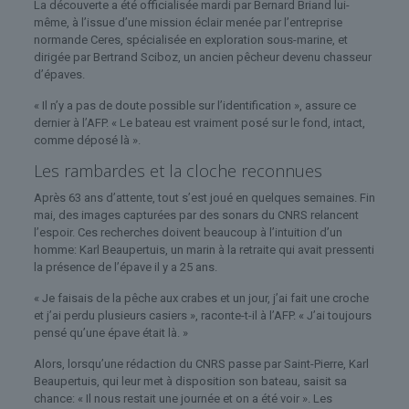
La découverte a été officialisée mardi par Bernard Briand lui-
même, à l’issue d’une mission éclair menée par l’entreprise
normande Ceres, spécialisée en exploration sous-marine, et
dirigée par Bertrand Sciboz, un ancien pêcheur devenu chasseur
d’épaves.
« Il n’y a pas de doute possible sur l’identification », assure ce
dernier à l’AFP. « Le bateau est vraiment posé sur le fond, intact,
comme déposé là ».
Les rambardes et la cloche reconnues
Après 63 ans d’attente, tout s’est joué en quelques semaines. Fin
mai, des images capturées par des sonars du CNRS relancent
l’espoir. Ces recherches doivent beaucoup à l’intuition d’un
homme: Karl Beaupertuis, un marin à la retraite qui avait pressenti
la présence de l’épave il y a 25 ans.
« Je faisais de la pêche aux crabes et un jour, j’ai fait une croche
et j’ai perdu plusieurs casiers », raconte-t-il à l’AFP. « J’ai toujours
pensé qu’une épave était là. »
Alors, lorsqu’une rédaction du CNRS passe par Saint-Pierre, Karl
Beaupertuis, qui leur met à disposition son bateau, saisit sa
chance: « Il nous restait une journée et on a été voir ». Les