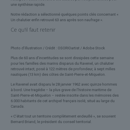
une synthèse rapide.
Notre rédaction a sélectionné quelques points clés concernant «
Un chalutier enfin retrouvé 63 ans après son naufrage ».
Ce qu'il faut retenir
Photo d’illustration / Crédit : OSORIOartist / Adobe Stock
Plus de 60 ans d’incertitudes se sont dissipées cette semaine
pour les familles des marins disparus du Ravenel, un chalutier
retrouvé intact, posé à 122 mètres de profondeur, à sept milles
nautiques (13 km) des côtes de Saint-Pierre-et-Miquelon.
Le Ravenel avait disparu le 28 janvier 1962 avec quinze hommes
à bord. Une tragédie – la plus grave de l’histoire maritime de
Saint-Pierre-et-Miquelon – restée inscrite dans les mémoires des
6.000 habitants de cet archipel français isolé, situé au large du
Canada.
« C’était tout un territoire complètement endeuillé », se souvient
Bernard Briand, le président du conseil territorial.