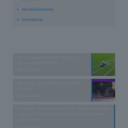
Marchés financiers
International
Derniers articles
le Sénat approuve la réintroduction de
deux pesticides interdits
30 juin 2026
Venezuela : au moins 32 morts après 2
séismes
30 juin 2026
EN DIRECT – Brevet de maths 2026 : «Heureusement que
Thalès est tombé», les premières réactions des élèves
après l’épreuve
30 juin 2026