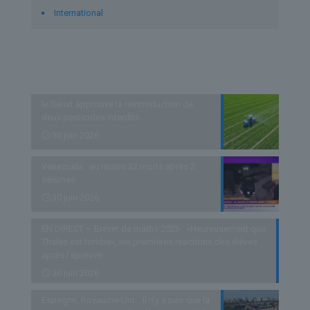
International
Derniers articles
le Sénat approuve la réintroduction de
deux pesticides interdits
30 juin 2026
Venezuela : au moins 32 morts après 2
séismes
30 juin 2026
EN DIRECT – Brevet de maths 2026 : «Heureusement que
Thalès est tombé», les premières réactions des élèves
après l’épreuve
30 juin 2026
Espagne, Royaume-Uni… Il n’y a pas que la