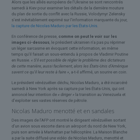
Alors que les alliés européens de l’Ukraine se sont rencontrés
samedi à Kiev pour examiner les détails de la dernière mouture
du plan de sortie du conflit avec la Russie, Volodymyr Zelensky
s’est inévitablement exprimé sur l’information marquante du jour,
la capture de Nicolas Maduro par les États-Unis
.
En conférence de presse,
comme on peut le voir sur les
images ci-dessous
, le président ukrainien n’a pas pu réprimer
un léger sarcasme en évoquant cette information, en même
temps qu’il faisait un sous-entendu à propos de Vladimir Poutine
en Russie.
« S’il est possible de régler le problème des dictateurs
de cette manière, aussi facilement, alors les États-Unis d’Amérique
savent ce qu’il leur reste à faire »
, a-t-il affirmé, un sourire en coin.
Le président vénézuélien déchu, Nicolas Maduro, a été incarcéré
samedi à New York après sa capture par les États-Unis, qui ont
annoncé leur intention de
« diriger »
la transition au Venezuela et
d’exploiter ses vastes réserves de pétrole.
Nicolas Maduro menotté et en sandales
Des images de l’AFP ont montré le dirigeant vénézuélien sortant
d’un avion sous escorte dans un aéroport du nord de New York,
puis son arrivée à Manhattan par hélicoptère. La Maison Blanche
a par la suite diffusé une vidéo de Nicolas Maduro, menotté et