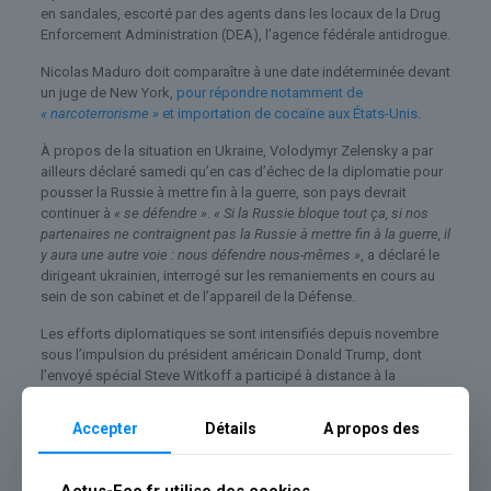
en sandales, escorté par des agents dans les locaux de la Drug
Enforcement Administration (DEA), l’agence fédérale antidrogue.
Nicolas Maduro doit comparaître à une date indéterminée devant
un juge de New York,
pour répondre notamment de
« narcoterrorisme »
et importation de cocaïne aux États-Unis
.
À propos de la situation en Ukraine, Volodymyr Zelensky a par
ailleurs déclaré samedi qu’en cas d’échec de la diplomatie pour
pousser la Russie à mettre fin à la guerre, son pays devrait
continuer à
« se défendre »
.
« Si la Russie bloque tout ça, si nos
partenaires ne contraignent pas la Russie à mettre fin à la guerre, il
y aura une autre voie : nous défendre nous-mêmes »
, a déclaré le
dirigeant ukrainien, interrogé sur les remaniements en cours au
sein de son cabinet et de l’appareil de la Défense.
Les efforts diplomatiques se sont intensifiés depuis novembre
sous l’impulsion du président américain Donald Trump, dont
l’envoyé spécial Steve Witkoff a participé à distance à la
rencontre de Kiev, pour tenter de mettre fin au conflit en Ukraine
déclenché par l’invasion russe en février 2022.
Accepter
Détails
A propos des
Mais le président ukrainien voudrait
« voir les États-Unis faire
davantage pression »
sur Moscou, alors que la Russie a prévenu
Actus-Eco.fr utilise des cookies