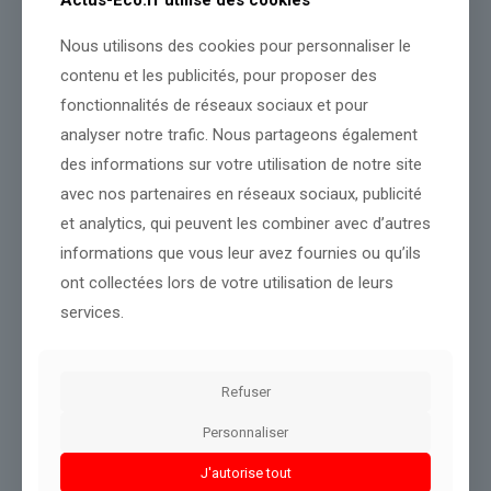
d’un
« durcissement »
de sa position dans les négociations
après avoir accusé Kiev d’avoir visé avec des drones une
Nous utilisons des cookies pour personnaliser le
résidence de Vladimir Poutine fin décembre.
contenu et les publicités, pour proposer des
fonctionnalités de réseaux sociaux et pour
www.huffingtonpost.fr
analyser notre trafic. Nous partageons également
des informations sur votre utilisation de notre site
Conclusion :
L'équipe suit cette actualité de près pour mieux
vous informer.
avec nos partenaires en réseaux sociaux, publicité
et analytics, qui peuvent les combiner avec d’autres
informations que vous leur avez fournies ou qu’ils
Partager le contenu
ont collectées lors de votre utilisation de leurs
services.
Dans le même thème
Refuser
Personnaliser
J'autorise tout