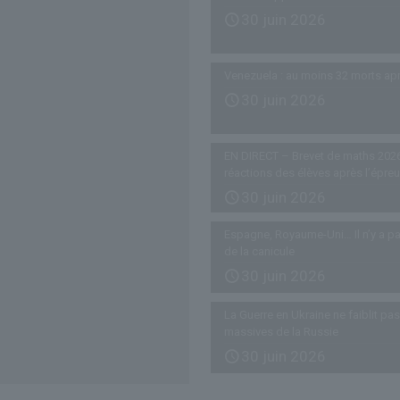
30 juin 2026
Venezuela : au moins 32 morts ap
30 juin 2026
EN DIRECT – Brevet de maths 2026
réactions des élèves après l’épre
30 juin 2026
Espagne, Royaume-Uni… Il n’y a pa
de la canicule
30 juin 2026
La Guerre en Ukraine ne faiblit p
massives de la Russie
30 juin 2026