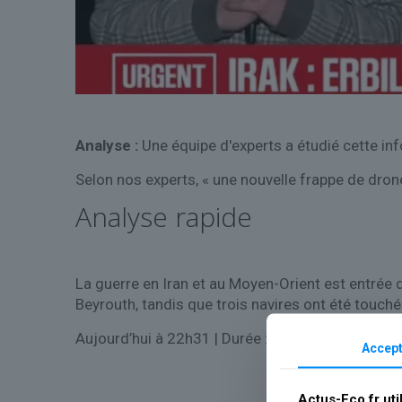
Analyse :
Une équipe d'experts a étudié cette inf
Selon nos experts, « une nouvelle frappe de drone 
Analyse rapide
La guerre en Iran et au Moyen-Orient est entrée 
Beyrouth, tandis que trois navires ont été touché
Aujourd’hui à 22h31
| Durée : 1:31
Accept
Actus-Eco.fr uti