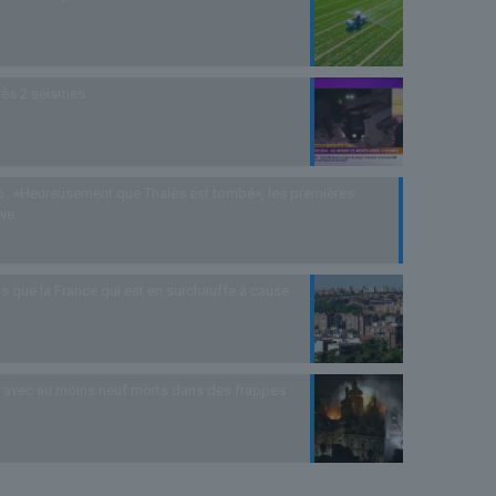
rès 2 séismes
 : «Heureusement que Thalès est tombé», les premières
uve
s que la France qui est en surchauffe à cause
as avec au moins neuf morts dans des frappes