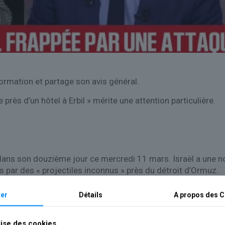
ormation et partage son avis général.
près d’un hôtel à Erbil » mérite une attention particulière.
dans son douzième jour ce mercredi 11 mars. Israël a une no
s par des « projectiles inconnus » près du détroit d’Ormuz.
er
Détails
A propos des
C
lise des cookies