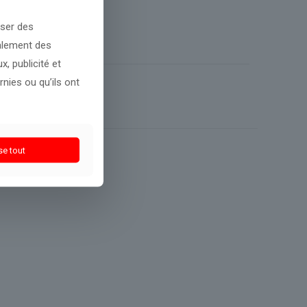
oser des
galement des
, publicité et
nies ou qu’ils ont
se tout