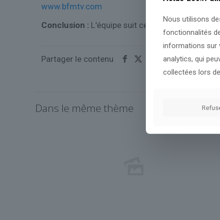
www.bfmtv.com
Nous utilisons de
Conclusion :
L'équipe suit cette actualité de pr
fonctionnalités d
informations sur v
Partager le contenu
analytics, qui pe
collectées lors de
Dans le même thème
Refus