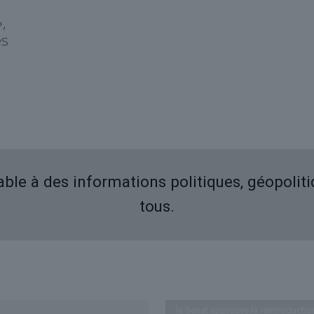
,
ès
iable à des informations politiques, géopolit
tous.
Derniers articles
le Sénat approuve la réintroductio