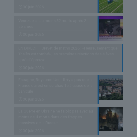
30 juin 2026
Venezuela : au moins 32 morts après 2
séismes
30 juin 2026
EN DIRECT – Brevet de maths 2026 : «Heureusement que
Thalès est tombé», les premières réactions des élèves
après l’épreuve
30 juin 2026
Espagne, Royaume-Uni… Il n’y a pas que la
France qui est en surchauffe à cause de la
canicule
30 juin 2026
La Guerre en Ukraine ne faiblit pas avec au
moins neuf morts dans des frappes
massives de la Russie
30 juin 2026