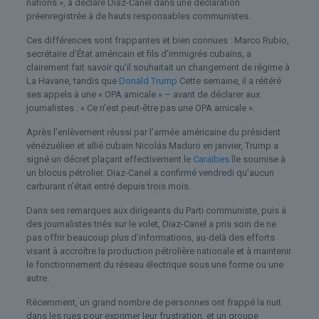
nations », a déclaré Diaz-Canel dans une déclaration
préenregistrée à de hauts responsables communistes.
Ces différences sont frappantes et bien connues : Marco Rubio,
secrétaire d’État américain et fils d’immigrés cubains, a
clairement fait savoir qu’il souhaitait un changement de régime à
La Havane, tandis que
Donald Trump
Cette semaine, il a réitéré
ses appels à une « OPA amicale » – avant de déclarer aux
journalistes : « Ce n’est peut-être pas une OPA amicale ».
Après l’enlèvement réussi par l’armée américaine du président
vénézuélien et allié cubain Nicolás Maduro en janvier, Trump a
signé un décret plaçant effectivement le
Caraïbes
île soumise à
un blocus pétrolier. Diaz-Canel a confirmé vendredi qu’aucun
carburant n’était entré depuis trois mois.
Dans ses remarques aux dirigeants du Parti communiste, puis à
des journalistes triés sur le volet, Diaz-Canel a pris soin de ne
pas offrir beaucoup plus d’informations, au-delà des efforts
visant à accroître la production pétrolière nationale et à maintenir
le fonctionnement du réseau électrique sous une forme ou une
autre.
Récemment, un grand nombre de personnes ont frappé la nuit
dans les rues pour exprimer leur frustration, et un groupe