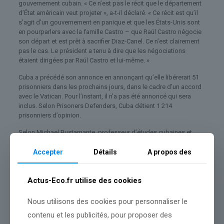
gouvernement cubain. « Ce n’est pas le récit que le département
d’État américain veut projeter », a-t-il déclaré. « Ce récit est qu’il
s’agit d’un gouvernement en panique et que les États-Unis sont
en pourparlers avec la famille Castro – que Raúl Castro négocie
son départ et est prêt à sacrifier Diaz-Canel. Ce n’est clairement
pas le cas. Le président a tenu à dire que les négociations
étaient dirigées par Raúl Castro et lui-même. »
Cuba a précédé son annonce en annonçant qu’elle libérerait 51
prisonniers dans les prochains jours, dans le cadre d’un accord
avec le Vatican. Pour l’instant, il n’a pas été annoncé qui sera
inclus. Selon Prisoners Defenders, Cuba détient 1 214
prisonniers d’opinion.
Selon Michael Bustamante, professeur d’études cubaines et
cubano-américaines à l’Université de Miami, ces noms seront
importants, surtout s’ils incluent Luís Manuel Otero Alcántara, un
Accepter
Détails
A propos des
artiste et dissident arrêté lors des manifestations qui ont secoué
Cuba en juillet 2021 et dont l’incarcération offense encore de
nombreux Cubains.
Actus-Eco.fr utilise des cookies
« Cela pourrait être considéré comme un ajustement important »,
Nous utilisons des cookies pour personnaliser le
a-t-il déclaré. « Mais les conditions dans lesquelles ils sont
contenu et les publicités, pour proposer des
libérés sont importantes. S’ils ont une épée de Damoclès au-