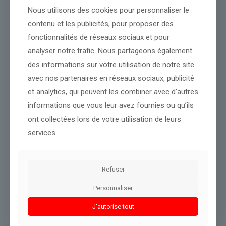
et des marchés internationaux. Pour plus de détails, consultez
Nous utilisons des cookies pour personnaliser le
nos autres articles sur
les prix du carburant
et sur
les marchés
contenu et les publicités, pour proposer des
financiers
.
fonctionnalités de réseaux sociaux et pour
Source :
www.brut.media
analyser notre trafic. Nous partageons également
Conclusion :
Les prochaines informations permettront de mieux
des informations sur votre utilisation de notre site
comprendre les enjeux.
avec nos partenaires en réseaux sociaux, publicité
et analytics, qui peuvent les combiner avec d’autres
informations que vous leur avez fournies ou qu’ils
Partager le contenu
ont collectées lors de votre utilisation de leurs
services.
Dans le même thème
Refuser
Personnaliser
J'autorise tout