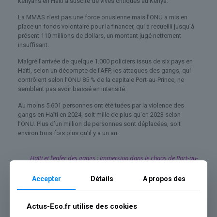
kényans en Haïti a suscité de vives critiques au Kenya.
La MMAS n’est pas une force onusienne mais l’ONU a mis en
place un fonds volontaire pour la financer, qui a recueilli jusqu’à
présent 110 millions de dollars, un montant jugé nettement
insuffisant.
Malgré l’arrivée de quelque 1.000 policiers issus de six pays en
Haïti, selon un décompte de l’AFP, les attaques des gangs, qui
contrôlent selon l’ONU 85 % de la capitale Port-au-Prince, ne
semblent pas avoir baissé en intensité.
Au moins 5.601 personnes ont été tuées par la violence des
gangs en Haïti en 2024, soit mille de plus qu’en 2023 selon
l’ONU. Plus d’un million de personnes sont déplacées, soit
environ trois fois plus qu’il y a un an.
Haïti et l’enfer des gangs : immersion dans le chaos de Port-au-
Prince (épisode 1)
Accepter
Détails
A propos des
Actus-Eco.fr utilise des cookies
Notre analyse Actus-Eco.fr :
Les informations présentées
dans cet article reflètent les tendances actuelles de l’économie