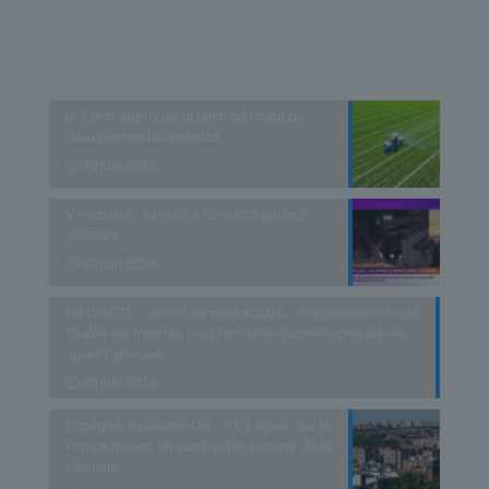
Derniers articles
le Sénat approuve la réintroduction de
deux pesticides interdits
30 juin 2026
Venezuela : au moins 32 morts après 2
séismes
30 juin 2026
EN DIRECT – Brevet de maths 2026 : «Heureusement que
Thalès est tombé», les premières réactions des élèves
après l’épreuve
30 juin 2026
Espagne, Royaume-Uni… Il n’y a pas que la
France qui est en surchauffe à cause de la
canicule