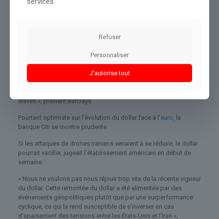
services.
relatives de variables telles que les écarts de taux dans le
contexte d’un choc énergétique mondial, ce qui finit par profiter
aux exportateurs plutôt qu’aux importateurs », explique Barclays.
Refuser
En d’autres termes, les États-Unis,
qui sont devenus exportateurs
nets de pétrole en 2020
(notamment vers le Mexique et la Chine
Personnaliser
qui représentent 21% du total ou encore vers les Pays-Bas et le
Canada), sont mieux armés que l’Europe, importatrice nette.
J'autorise tout
« Cela implique des perspectives à court terme plus résilientes
pour le dollar tant que les prix du pétrole et du gaz resteront
élevés », prévient Barclays.
Pourtant optimiste sur l’évolution du dollar face à l’
euro
, la
banque Citi se montre prudente.
Si les attaques de drones iraniens venaient à se réduire, le dollar
pourrait vaciller, jugeait l’établissement américain en début de
semaine.
« Nous ne voulons pas nous réjouir trop vite de la récente vigueur
du dollar. Cette remontée du dollar a été alimentée par des
événements géopolitiques plutôt que par une surperformance
cyclique, ce qui la rend susceptible de s’inverser en cas
d’apaisement des tensions entre les États-Unis et l’Iran »,