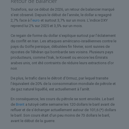
Retour de balancier
Toutefois, sur ce début de 2026, un retour de balancier marqué
s’est observé. Depuis le début de l’année, le dollar a regagné
2,7% face à l’
euro
et surtout 3,7% sur un mois. L’indice DXY
reprend lui 2% sur 2025 et 3,5% sur un mois.
Ce regain de forme du dollar s’explique surtout par l’éclatement
du conflit en Iran. Les attaques américano-israéliennes contre le
pays du Golfe persique, débutées fin février, sont suivies de
ripostes de Téhéran qui bombarde ses voisins. Plusieurs pays
producteurs, comme l’Irak, le Koweït ou encore les Émirats
arabes unis, ont été contraints de réduire leurs extractions d’or
noir.
De plus, le trafic dans le détroit d’Ormuz, par lequel transite
l’équivalent de 20% de la consommation mondiale de pétrole et
de gaz naturel liquéfié, est actuellement à l’arrêt.
En conséquence, les cours du pétrole se sont envolés. Le baril
de
Brent
a tutoyé cette semaine les 120 dollars le baril avant de
refluer et de s’échanger actuellement autour de 101,6 (*) dollars
le baril. Son cours était d’un peu moins de 73 dollars le baril,
avant le début de la guerre.