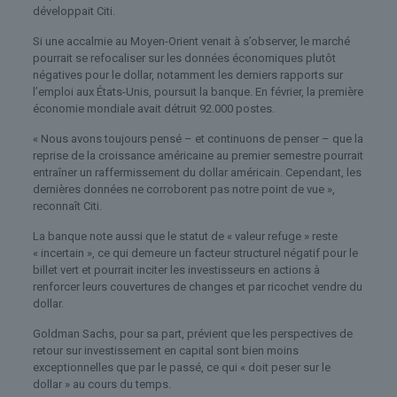
développait Citi.
Si une accalmie au Moyen-Orient venait à s’observer, le marché
pourrait se refocaliser sur les données économiques plutôt
négatives pour le dollar, notamment les derniers rapports sur
l’emploi aux États-Unis, poursuit la banque. En février, la première
économie mondiale avait détruit 92.000 postes.
« Nous avons toujours pensé – et continuons de penser – que la
reprise de la croissance américaine au premier semestre pourrait
entraîner un raffermissement du dollar américain. Cependant, les
dernières données ne corroborent pas notre point de vue »,
reconnaît Citi.
La banque note aussi que le statut de « valeur refuge » reste
« incertain », ce qui demeure un facteur structurel négatif pour le
billet vert et pourrait inciter les investisseurs en actions à
renforcer leurs couvertures de changes et par ricochet vendre du
dollar.
Goldman Sachs, pour sa part, prévient que les perspectives de
retour sur investissement en capital sont bien moins
exceptionnelles que par le passé, ce qui « doit peser sur le
dollar » au cours du temps.