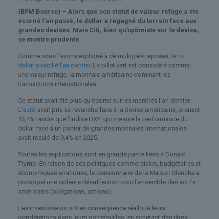
(BFM Bourse) – Alors que son statut de valeur refuge a été
écorné l’an passé, le dollar a regagné du terrain face aux
grandes devises. Mais Citi, bien qu’optimiste sur la devise,
se montre prudente.
Comme nous l’avons expliqué à de multiples reprises,
le roi
dollar a vacillé l’an dernier.
Le billet vert est considéré comme
une valeur refuge, la monnaie américaine dominant les
transactions internationales.
Ce statut avait été plus qu’écorné sur les marchés l’an dernier.
L’
euro
avait pris sa revanche face à la devise américaine, prenant
13,4% tandis que l’indice DXY, qui mesure la performance du
dollar face à un panier de grandes monnaies internationales
avait reculé de 9,4% en 2025.
Toutes les explications sont en grande partie liées à Donald
Trump. En raison de ses politiques commerciales, budgétaires et
économiques erratiques, le pensionnaire de la Maison Blanche a
provoqué une violente désaffection pour l’ensemble des actifs
américains (obligations, actions).
Les investisseurs ont en conséquence réalloué leurs
pondérations dans leurs portefeuilles, en achetant des titres