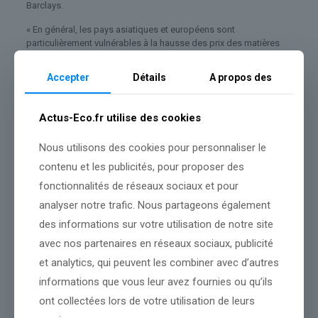
Barclays.
« En général, les pays asiatiques et européens sont
particulièrement vulnérables à la hausse des prix des matières
premières. À cet égard, les États-Unis, relativement autonomes,
pourraient à nouveau faire figure d »exception' », développe de
Accepter
Détails
A propos des
son côté Goldman Sachs.
Les moindres anticipations de baisses de taux de la part de la
Actus-Eco.fr utilise des cookies
Réserve fédérale américaine (Fed) ont également pu jouer. Même
si ce dernier facteur demeure discutable car les investisseurs ont
Nous utilisons des cookies pour personnaliser le
aussi commencé à spéculer sur des relèvements de taux de la
part des banques centrales des autres pays, comme la Banque
contenu et les publicités, pour proposer des
centrale européenne et la Banque d’Angleterre.
fonctionnalités de réseaux sociaux et pour
Une revanche de courte durée?
analyser notre trafic. Nous partageons également
Le dollar peut-il continuer à prendre sa revanche et malmener les
des informations sur votre utilisation de notre site
autres devises dont l’
euro
?
avec nos partenaires en réseaux sociaux, publicité
Sans trop de surprise, cela dépendra de l’évolution du conflit en
et analytics, qui peuvent les combiner avec d’autres
Iran.
informations que vous leur avez fournies ou qu’ils
« La guerre en Ukraine nous enseigne que les considérations de
ont collectées lors de votre utilisation de leurs
compétitivité (énergétique, NDLR) dominent les variations