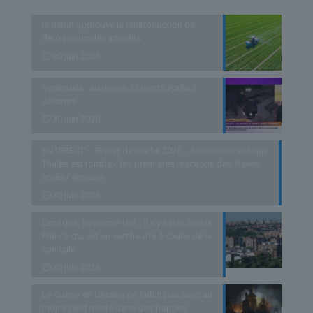
le Sénat approuve la réintroduction de
deux pesticides interdits
30 juin 2026
Venezuela : au moins 32 morts après 2
séismes
30 juin 2026
EN DIRECT – Brevet de maths 2026 : «Heureusement que
Thalès est tombé», les premières réactions des élèves
après l’épreuve
30 juin 2026
Espagne, Royaume-Uni… Il n’y a pas que la
France qui est en surchauffe à cause de la
canicule
30 juin 2026
La Guerre en Ukraine ne faiblit pas avec au
moins neuf morts dans des frappes