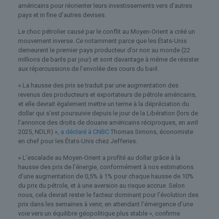
américains pour réorienter leurs investissements vers d’autres
pays et in fine d’autres devises.
Le choc pétrolier causé par le conflit au Moyen-Orient a créé un
mouvement inverse. Ce notamment parce que les États-Unis
demeurent le premier pays producteur d’or noir au monde (22
millions de barils par jour) et sont davantage à même de résister
aux répercussions de l’envolée des cours du baril.
« La hausse des prix se traduit par une augmentation des
revenus des producteurs et exportateurs de pétrole américains,
et elle devrait également mettre un terme à la dépréciation du
dollar qui s’est poursuivie depuis le jour de la Libération (lors de
l’annonce des droits de douane américains réciproques, en avril
2025, NDLR) »,
a déclaré à CNBC
Thomas Simons, économiste
en chef pour les États-Unis chez Jefferies.
« L’escalade au Moyen-Orient a profité au dollar grâce à la
hausse des prix de l’énergie, conformément à nos estimations
d’une augmentation de 0,5% à 1% pour chaque hausse de 10%
du prix du pétrole, et à une aversion au risque accrue. Selon
nous, cela devrait rester le facteur dominant pour l’évolution des
prix dans les semaines à venir, en attendant l’émergence d’une
voie vers un équilibre géopolitique plus stable », confirme