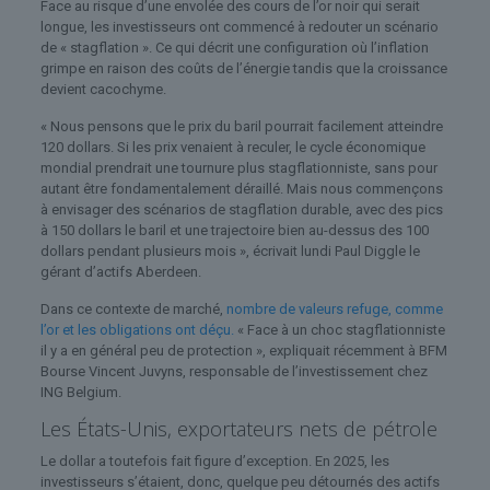
Face au risque d’une envolée des cours de l’or noir qui serait
longue, les investisseurs ont commencé à redouter un scénario
de « stagflation ». Ce qui décrit une configuration où l’inflation
grimpe en raison des coûts de l’énergie tandis que la croissance
devient cacochyme.
« Nous pensons que le prix du baril pourrait facilement atteindre
120 dollars. Si les prix venaient à reculer, le cycle économique
mondial prendrait une tournure plus stagflationniste, sans pour
autant être fondamentalement déraillé. Mais nous commençons
à envisager des scénarios de stagflation durable, avec des pics
à 150 dollars le baril et une trajectoire bien au-dessus des 100
dollars pendant plusieurs mois », écrivait lundi Paul Diggle le
gérant d’actifs Aberdeen.
Dans ce contexte de marché,
nombre de valeurs refuge, comme
l’or et les obligations ont déçu.
« Face à un choc stagflationniste
il y a en général peu de protection », expliquait récemment à BFM
Bourse Vincent Juvyns, responsable de l’investissement chez
ING Belgium.
Les États-Unis, exportateurs nets de pétrole
Le dollar a toutefois fait figure d’exception. En 2025, les
investisseurs s’étaient, donc, quelque peu détournés des actifs