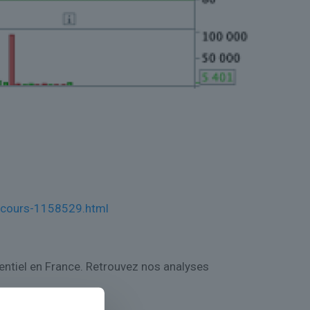
e-cours-1158529.html
tentiel en France. Retrouvez nos analyses