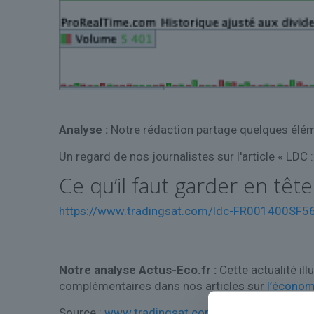
Analyse :
Notre rédaction partage quelques éléme
Un regard de nos journalistes sur l'article « LDC
Ce qu’il faut garder en tête
https://www.tradingsat.com/ldc-FR001400SF56/
Notre analyse Actus-Eco.fr :
Cette actualité il
complémentaires dans nos articles sur
l’économ
Source :
www.tradingsat.com