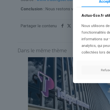
Accept
Conclusion :
Nous restons vigilants sur les évol
Actus-Eco.fr uti
Partager le contenu
Nous utilisons de
fonctionnalités d
informations sur v
analytics, qui pe
Dans le même thème
collectées lors de
Refus