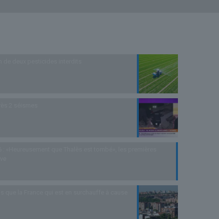
n de deux pesticides interdits
rès 2 séismes
 : «Heureusement que Thalès est tombé», les premières
uve
s que la France qui est en surchauffe à cause