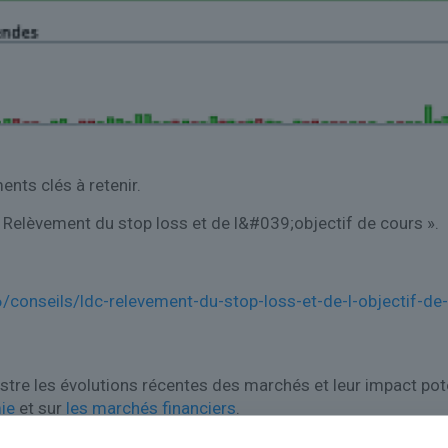
nts clés à retenir.
 : Relèvement du stop loss et de l&#039;objectif de cours ».
conseils/ldc-relevement-du-stop-loss-et-de-l-objectif-d
lustre les évolutions récentes des marchés et leur impact po
ie
et sur
les marchés financiers
.