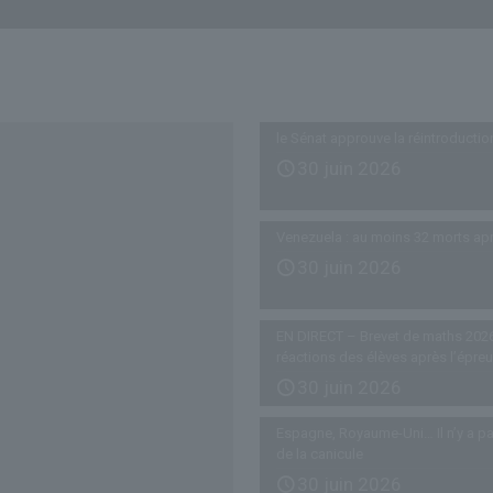
Derniers articles
le Sénat approuve la réintroductio
30 juin 2026
Venezuela : au moins 32 morts ap
30 juin 2026
EN DIRECT – Brevet de maths 2026
réactions des élèves après l’épre
30 juin 2026
Espagne, Royaume-Uni… Il n’y a pa
de la canicule
30 juin 2026