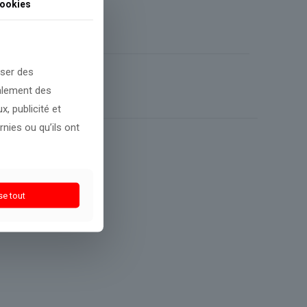
ookies
oser des
galement des
, publicité et
nies ou qu’ils ont
se tout