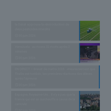
Derniers articles
le Sénat approuve la réintroduction de
deux pesticides interdits
30 juin 2026
Venezuela : au moins 32 morts après 2
séismes
30 juin 2026
EN DIRECT – Brevet de maths 2026 : «Heureusement que
Thalès est tombé», les premières réactions des élèves
après l’épreuve
30 juin 2026
Espagne, Royaume-Uni… Il n’y a pas que la
France qui est en surchauffe à cause de la
canicule
30 juin 2026