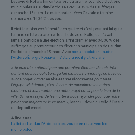
Ludovic di Rollo a fini en tête lors du premier tour des élections
municipales à Laudun-l’Ardoise avec 34,36 % des suffrages
dimanche 15 mars. Le maire sortant Yves Cazorla a terminé
dernier avec 16,36 % des voix.
Il était le moins expérimenté des quatre et c’est pourtant lui qui a
terminé en tête au premier tour. Ludovic di Rollo, qui n’avait
jamais participé à une élection, a fini premier avec 34, 36 % des
suffrages au premier tour des élections municipales de Laudun-
l’Ardoise, dimanche 15 mars. Avec
son association Laudun-
l’Ardoise Énergie Positive, il s’était lancé il y a trois ans
.
« Je suis très satisfait pour une première élection. Je suis très
content pour les colistiers, ça fait plusieurs années qu’on travaille
sur ce projet. Arriver en tête est une récompense pour toute
l’équipe. Maintenant, c’est à nous de convaincre les autres
électeurs et leur montrer que notre projet est là pour le bien de la
ville. On va essayer de les inciter à nous rejoindre pour que notre
projet soit majoritaire le 22 mars »
, lance Ludovic di Rollo à l’issue
du dépouillement.
À lire aussi :
La liste « Laudun-l’Ardoise c’est vous » en route vers les
municipales