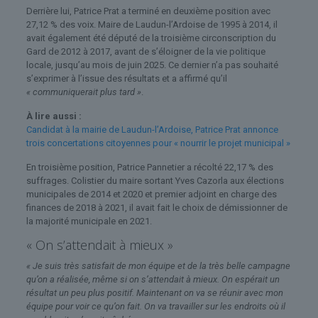
Derrière lui, Patrice Prat a terminé en deuxième position avec
27,12 % des voix. Maire de Laudun-l’Ardoise de 1995 à 2014, il
avait également été député de la troisième circonscription du
Gard de 2012 à 2017, avant de s’éloigner de la vie politique
locale, jusqu’au mois de juin 2025. Ce dernier n’a pas souhaité
s’exprimer à l’issue des résultats et a affirmé qu’il
« communiquerait plus tard »
.
À lire aussi :
Candidat à la mairie de Laudun-l’Ardoise, Patrice Prat annonce
trois concertations citoyennes pour « nourrir le projet municipal »
En troisième position, Patrice Pannetier a récolté 22,17 % des
suffrages.
Colistier d
u maire sortant
Yves Cazorla aux
élections
m
unicipales de 2014 et 2020
et
premier adjoint en charge des
finances de 2018 à 2021,
il avait fait le choix de
démissionner de
la majorité municipale
en 2021.
« On s’attendait à mieux »
« Je suis très satisfait de mon équipe et de la très belle campagne
qu’on a réalisée, même si on s’attendait à mieux. On espérait un
résultat un peu plus positif. Maintenant on va se réunir avec mon
équipe pour voir ce qu’on fait. On va travailler sur les endroits où il