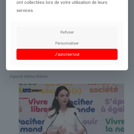
ont collectées lors de votre utilisation de leurs
autres publications pour suivre l’évolution des
prix du carburant
et des
secteurs clés de l’économie
.
services.
Source :
www.midilibre.fr
Conclusion :
Cette situation fera l’objet d’une observation
Refuser
continue de notre rédaction.
Personnaliser
Partager le contenu
J'autorise tout
Dans le même thème