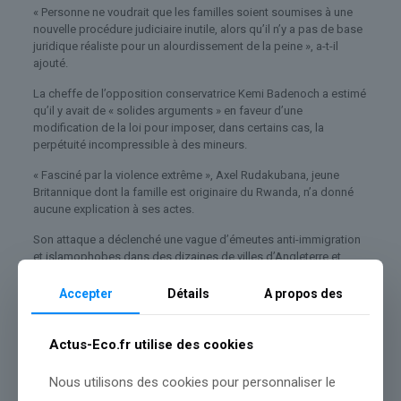
« Personne ne voudrait que les familles soient soumises à une
nouvelle procédure judiciaire inutile, alors qu’il n’y a pas de base
juridique réaliste pour un alourdissement de la peine », a-t-il
ajouté.
La cheffe de l’opposition conservatrice Kemi Badenoch a estimé
qu’il y avait de « solides arguments » en faveur d’une
modification de la loi pour imposer, dans certains cas, la
perpétuité incompressible à des mineurs.
« Fasciné par la violence extrême », Axel Rudakubana, jeune
Britannique dont la famille est originaire du Rwanda, n’a donné
aucune explication à ses actes.
Son attaque a déclenché une vague d’émeutes anti-immigration
et islamophobes dans des dizaines de villes d’Angleterre et
d’Irlande du Nord, après la diffusion en ligne de rumeurs par des
comptes d’extrême droite sur son identité.
Accepter
Détails
A propos des
Une fille de 13 ans tuée pour avoir volé du chocolat
Actus-Eco.fr utilise des cookies
Nous utilisons des cookies pour personnaliser le