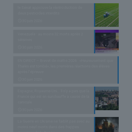
le Sénat approuve la réintroduction de
deux pesticides interdits
30 juin 2026
Venezuela : au moins 32 morts après 2
séismes
30 juin 2026
EN DIRECT – Brevet de maths 2026 : «Heureusement que
Thalès est tombé», les premières réactions des élèves
après l’épreuve
30 juin 2026
Espagne, Royaume-Uni… Il n’y a pas que la
France qui est en surchauffe à cause de la
canicule
30 juin 2026
La Guerre en Ukraine ne faiblit pas avec au
moins neuf morts dans des frappes