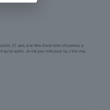
rtin, 21 ans, à la tête d’une liste citoyenne, a
t qu’un autre. Je n’ai pas voté pour lui, c’est vrai,