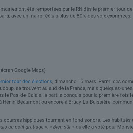
 mairies ont été remportées par le RN dès le premier tour de
parti, avec un maire réélu à plus de 80% des voix exprimées.
 écran Google Maps)
emier tour des élections
, dimanche 15 mars. Parmi ces comm
beaucoup, se trouvent au sud de la France, mais quelques-unes
ns le Pas-de-Calais, le parti a conquis pour la première fois 
à Hénin-Beaumont ou encore à Bruay-La-Buissière, commune 
s courses hippiques tournent en fond sonore. Les habitués ont
uis au petit grattage »
.
« Bien sûr »
qu’elle a voté pour Monsieu