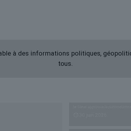
iable à des informations politiques, géopolit
tous.
Derniers articles
le Sénat approuve la réintroductio
30 juin 2026