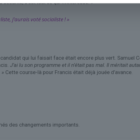
sécurité, c’est tout ce qui m’intéresse. »
liste, j’aurais voté socialiste ! »
andidat qui lui faisait face était encore plus vert. Samuel Cou
cis.
J’ai lu son programme et il n’était pas mal. Il méritait autan
. »
Cette course-là pour Francis était déjà jouée d’avance.
rmés des changements importants.