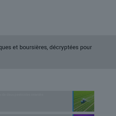
iques et boursières, décryptées pour
n de deux pesticides interdits