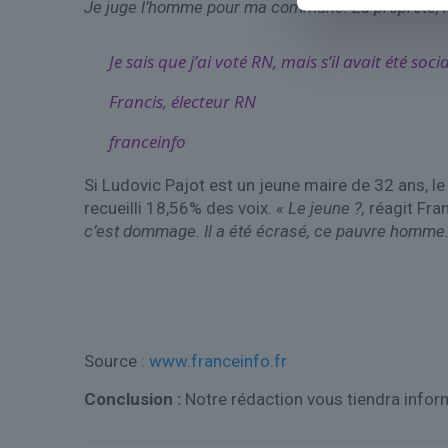
Je juge l’homme pour ma commune. La propreté, la 
Je sais que j’ai voté RN, mais s’il avait été socia
Francis, électeur RN
franceinfo
Si Ludovic Pajot est un jeune maire de 32 ans, le c
recueilli 18,56% des voix.
« Le jeune ?,
réagit Fran
c’est dommage. Il a été écrasé, ce pauvre homme
Source :
www.franceinfo.fr
Conclusion :
Notre rédaction vous tiendra info