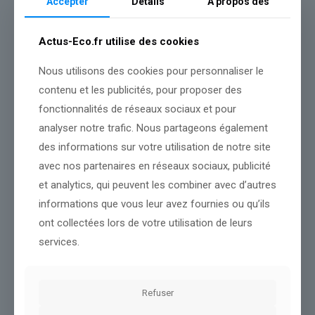
Accepter
Détails
A propos des
moins de 1 000 habitants, imposant un scrutin de liste paritaire :
« La parité a créé un frein,
constate Jean-Jacques Marty,
et la
composition des listes a parfois nécessité d’aller chercher des
Actus-Eco.fr utilise des cookies
gens qui n’avaient pas forcément l’ambition de gérer une
mairie. »
Des explications sans doute valables. Mais qui ne
Nous utilisons des cookies pour personnaliser le
suffiront pas à expliquer pourquoi, à Carcassonne comme
Narbonne, où cinq et six candidatures étaient recensées,
contenu et les publicités, pour proposer des
l’abstention a grimpé de 12 et 8 points en 25 ans, depuis les
fonctionnalités de réseaux sociaux et pour
municipales de 2001.
analyser notre trafic. Nous partageons également
des informations sur votre utilisation de notre site
Source :
www.lindependant.fr
avec nos partenaires en réseaux sociaux, publicité
et analytics, qui peuvent les combiner avec d’autres
Conclusion :
Nous vous tiendrons au courant des prochaines
évolutions importantes.
informations que vous leur avez fournies ou qu’ils
ont collectées lors de votre utilisation de leurs
services.
Partager le contenu
Refuser
Dans le même thème