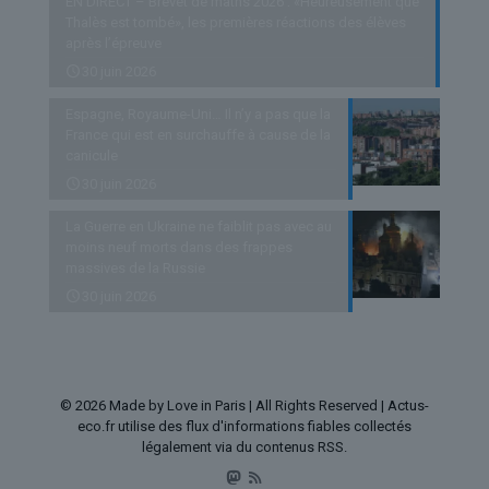
EN DIRECT – Brevet de maths 2026 : «Heureusement que
Thalès est tombé», les premières réactions des élèves
après l’épreuve
30 juin 2026
Espagne, Royaume-Uni… Il n’y a pas que la
France qui est en surchauffe à cause de la
canicule
30 juin 2026
La Guerre en Ukraine ne faiblit pas avec au
moins neuf morts dans des frappes
massives de la Russie
30 juin 2026
© 2026 Made by Love in Paris | All Rights Reserved | Actus-
eco.fr utilise des flux d'informations fiables collectés
légalement via du contenus RSS.