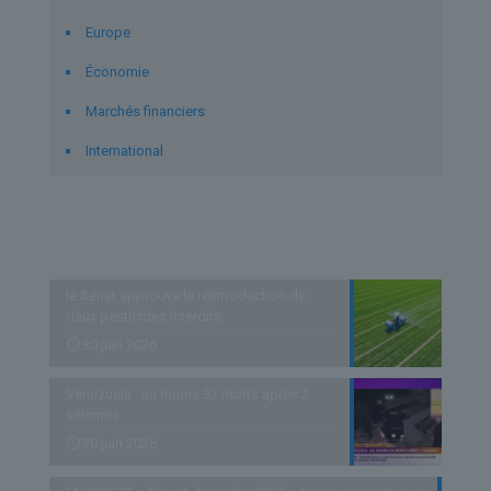
Europe
Économie
Marchés financiers
International
Derniers articles
le Sénat approuve la réintroduction de
deux pesticides interdits
30 juin 2026
Venezuela : au moins 32 morts après 2
séismes
30 juin 2026