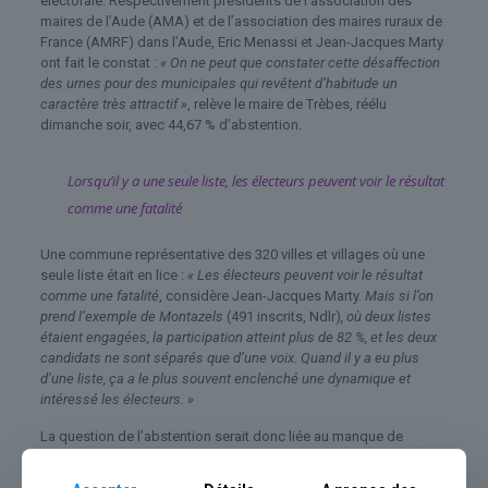
électorale. Respectivement présidents de l’association des
maires de l’Aude (AMA) et de l’association des maires ruraux de
France (AMRF) dans l’Aude, Eric Menassi et Jean-Jacques Marty
ont fait le constat :
« On ne peut que constater cette désaffection
des urnes pour des municipales qui revêtent d’habitude un
caractère très attractif »
, relève le maire de Trèbes, réélu
dimanche soir, avec 44,67 % d’abstention.
Lorsqu’il y a une seule liste, les électeurs peuvent voir le résultat
comme une fatalité
Une commune représentative des 320 villes et villages où une
seule liste était en lice :
« Les électeurs peuvent voir le résultat
comme une fatalité
, considère Jean-Jacques Marty.
Mais si l’on
prend l’exemple de Montazels
(491 inscrits, Ndlr)
, où deux listes
étaient engagées, la participation atteint plus de 82 %, et les deux
candidats ne sont séparés que d’une voix. Quand il y a eu plus
d’une liste, ça a le plus souvent enclenché une dynamique et
intéressé les électeurs. »
La question de l’abstention serait donc liée au manque de
candidatures. Une pénurie qu’Eric Menassi et Jean-Jacques
Marty relient sans peine à la réforme dans les communes de