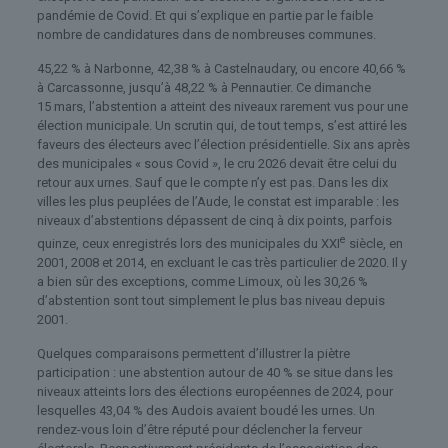
pandémie de Covid. Et qui s’explique en partie par le faible
nombre de candidatures dans de nombreuses communes.
45,22 % à Narbonne, 42,38 % à Castelnaudary, ou encore 40,66 %
à Carcassonne, jusqu’à 48,22 % à Pennautier. Ce dimanche
15 mars, l’abstention a atteint des niveaux rarement vus pour une
élection municipale. Un scrutin qui, de tout temps, s’est attiré les
faveurs des électeurs avec l’élection présidentielle. Six ans après
des municipales « sous Covid », le cru 2026 devait être celui du
retour aux urnes. Sauf que le compte n’y est pas. Dans les dix
villes les plus peuplées de l’Aude, le constat est imparable : les
niveaux d’abstentions dépassent de cinq à dix points, parfois
e
quinze, ceux enregistrés lors des municipales du XXI
siècle, en
2001, 2008 et 2014, en excluant le cas très particulier de 2020. Il y
a bien sûr des exceptions, comme Limoux, où les 30,26 %
d’abstention sont tout simplement le plus bas niveau depuis
2001.
Quelques comparaisons permettent d’illustrer la piètre
participation : une abstention autour de 40 % se situe dans les
niveaux atteints lors des élections européennes de 2024, pour
lesquelles 43,04 % des Audois avaient boudé les urnes. Un
rendez-vous loin d’être réputé pour déclencher la ferveur