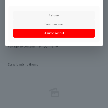
Guillaume Descours
Refuser
Source :
rmc.bfmtv.com
Personnaliser
Conclusion :
Cette situation fera l’objet d’une observation
continue de notre rédaction.
J'autorise tout
Partager le contenu
Dans le même thème