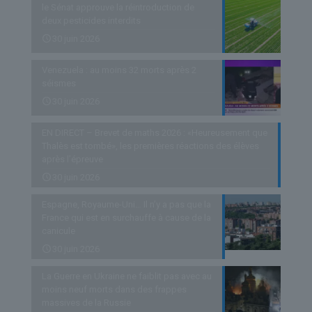
le Sénat approuve la réintroduction de
deux pesticides interdits
30 juin 2026
Venezuela : au moins 32 morts après 2
séismes
30 juin 2026
EN DIRECT – Brevet de maths 2026 : «Heureusement que
Thalès est tombé», les premières réactions des élèves
après l’épreuve
30 juin 2026
Espagne, Royaume-Uni… Il n’y a pas que la
France qui est en surchauffe à cause de la
canicule
30 juin 2026
La Guerre en Ukraine ne faiblit pas avec au
moins neuf morts dans des frappes
massives de la Russie