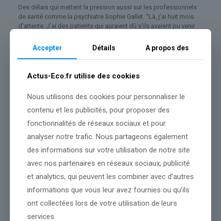
Des délais qui mettent la pression aussi sur les professionnels
de santé comme la psychiatre Sophie Gallet. “Là, j’ai huit mois
d’attente. J’ai des patients qui auraient dû s’ils avaient pu venir
beaucoup plus tôt. Là, ils sont au bout”, confie-t-elle.
Accepter
Détails
A propos des
Et parfois, l’absence de prise en charge peut provoquer des
drames.
Actus-Eco.fr utilise des cookies
“Étant donné la symptomatologie de certains patients, parce
Nous utilisons des cookies pour personnaliser le
que moi je suis spécialisée en stress post-traumatique, le
contenu et les publicités, pour proposer des
risque, c’est le risque suicidaire”, appuie-t-elle.
fonctionnalités de réseaux sociaux et pour
Dans le centre Val-de-Loire, il faut en moyenne trois semaines de
analyser notre trafic. Nous partageons également
plus que dans le reste de la France pour obtenir un rendez-vous
des informations sur votre utilisation de notre site
chez un psychiatre.
avec nos partenaires en réseaux sociaux, publicité
C’est moins long en Corse, en PACA et en Nouvelle-Aquitaine.
et analytics, qui peuvent les combiner avec d’autres
Mais là où on trouve le plus rapidement rendez-vous, c’est en Île-
de-France. Entre trois semaines et trois mois tout de même selon
informations que vous leur avez fournies ou qu’ils
la spécialité.
ont collectées lors de votre utilisation de leurs
Solène Leroux, Antonin Audion et Célestin Bougère avec
services.