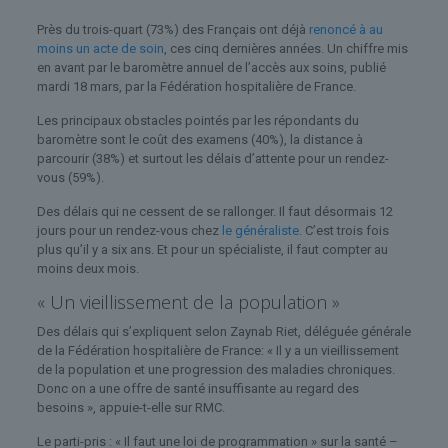
Près du trois-quart (73%) des Français ont déjà
renoncé à au
moins un acte de soin
, ces cinq dernières années. Un chiffre mis
en avant par le baromètre annuel de l’accès aux soins, publié
mardi 18 mars, par la Fédération hospitalière de France.
Les principaux obstacles pointés par les répondants du
baromètre sont le coût des examens (40%), la distance à
parcourir (38%) et surtout les délais d’attente pour un rendez-
vous (59%).
Des délais qui ne cessent de se rallonger. Il faut désormais 12
jours pour un rendez-vous chez
le généraliste
. C’est trois fois
plus qu’il y a six ans. Et pour un spécialiste, il faut compter au
moins deux mois.
« Un vieillissement de la population »
Des délais qui s’expliquent selon Zaynab Riet, déléguée générale
de la Fédération hospitalière de France: « Il y a un vieillissement
de la population et une progression des maladies chroniques.
Donc on a une offre de santé insuffisante au regard des
besoins », appuie-t-elle sur RMC.
Le parti-pris : « Il faut une loi de programmation » sur la santé –