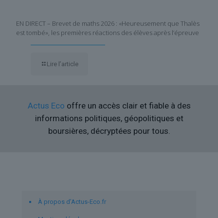
EN DIRECT – Brevet de maths 2026 : «Heureusement que Thalès
est tombé», les premières réactions des élèves après l’épreuve
Lire l’article
Actus Eco
offre un accès clair et fiable à des
informations politiques, géopolitiques et
boursières, décryptées pour tous.
Liens utiles
À propos d’Actus-Eco.fr