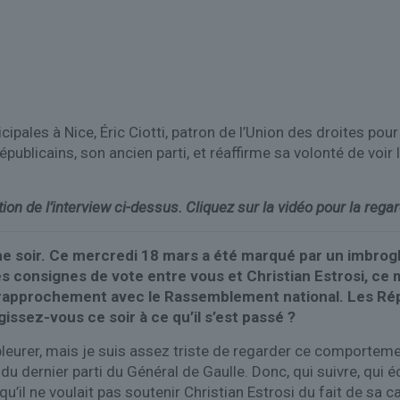
ipales à Nice, Éric Ciotti, patron de l’Union des droites pou
ublicains, son ancien parti, et réaffirme sa volonté de voir 
ion de l’interview ci-dessus. Cliquez sur la vidéo pour la regar
 soir. Ce mercredi 18 mars a été marqué par un imbrogli
consignes de vote entre vous et Christian Estrosi, ce mati
 rapprochement avec le Rassemblement national. Les Répu
ssez-vous ce soir à ce qu’il s’est passé ?
 pleurer, mais je suis assez triste de regarder ce comporteme
 du dernier parti du Général de Gaulle. Donc, qui suivre, qui
qu’il ne voulait pas soutenir Christian Estrosi du fait de sa c