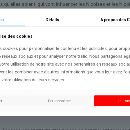
s qu’elles soient, qui vont influencer les Niçoises et les N
orsqu’ils sont aux prises à des revirements permanents, n’on
er
Détails
A propos des
C
nion des droites à l’occasion de ces municipales. Vous ave
s été prise. À part quelques petits accords locaux, comm
lise des cookies
d’hui, veulent cette union de façon de plus en plus majoritair
s cookies pour personnaliser le contenu et les publicités, pour prop
t en tout cas, moi, j’ai été son artisan, sans doute l’un des 
e réseaux sociaux et pour analyser notre trafic. Nous partageons é
la mise en œuvre des compromissions, des tambouilles nausé
otre utilisation de notre site avec nos partenaires en réseaux sociaux
ous engagerons cette étape pour ce redressement national qu
uvent les combiner avec d’autres informations que vous leur avez four
 votre utilisation de leurs services.
ti n’ont pas fusionné, ça n’a pas fonctionné.
x. Moi, je le dis très clairement, si j’étais électeur à Paris, c
er
Personnaliser
J'autori
 Je le dis très clairement.
e dans cet entre-deux-tours avec Christian Estrosi. Vo