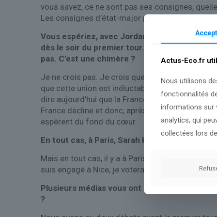
vous savez, ce ne sont pas ses consignes, quelle
Les consignes d’état-major politicien, surtout l
Accept
Vous espériez, avec Jordan Bardella, faire l’u
dès le soir du premier tour. Votre main n’a pa
pas. C’est une chimère ?
Actus-Eco.fr uti
Je ne crois pas. Je crois que les Français, aujour
Nous utilisons de
que cette union est inéluctable, qu’elle avance. E
fonctionnalités d
dire aujourd’hui que la France va mieux depuis 
informations sur v
France décline et donc, après les municipales, n
analytics, qui pe
espèrent du fond du cœur.
collectées lors de
En tout cas, à Paris, Sarah Knafo et Rachida Da
Mais en tout cas, il y a à Paris aujourd’hui un choi
Refus
suis engagé à Nice, je voterais pour Rachida Dati.
Plusieurs médias vous ont proposé de débattr
?