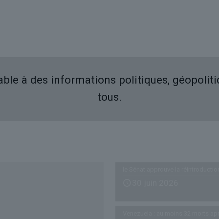
iable à des informations politiques, géopolit
tous.
Derniers articles
le Sénat approuve la réintroductio
30 juin 2026
Venezuela : au moins 32 morts ap