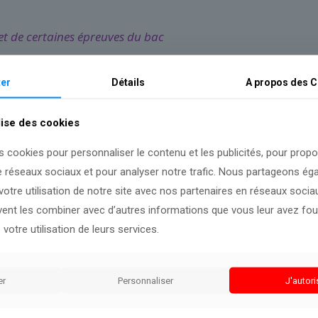
et de certaines épreuves du bac
er
Détails
A propos des
C
’État », se désole Daniel Gros, et « aggravent considérableme
lise des cookies
e délivrés chaque année par la préfecture, des milliers d’étr
s cookies pour personnaliser le contenu et les publicités, pour prop
n jeune homme que je connais a récemment perdu son job dans 
e réseaux sociaux et pour analyser notre trafic. Nous partageons é
otre utilisation de notre site avec nos partenaires en réseaux sociaux
née à Mayotte et mère de six enfants français, était envoyée 
uvent les combiner avec d’autres informations que vous leur avez four
ontré les papiers de mes enfants et mon acte de naissance. M
 votre utilisation de leurs services.
ion administrative, en Petite-Terre. Le sas de sortie du ter
er
Personnaliser
J'autori
e « Le Maria Galanta » pour un aller simple à Anjouan, l’île v
ait, jusque-là, jamais quitté Mayotte.