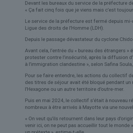
Devant les bureaux du service de la préfecture d
« Ça fait cinq fois que je viens mais c’est touj
Le service de la préfecture est fermé depuis mi-o
Ligue des droits de l’Homme (LDH).
Depuis le passage dévastateur du cyclone Chido m
Avant cela, l’entrée du « bureau des étrangers 
protester contre l’insécurité, après la diffusio
à l’immigration clandestine », selon Safina Soula,
Pour se faire entendre, les actions du collectif 
des titres de séjour avait été bloqué pendant un 
l’Hexagone ou un autre territoire d’outre-mer.
Puis en mai 2024, le collectif s’était à nouveau 
nombreux à être arrivés à Mayotte via une nouvel
« On veut qu’ils retournent dans leur pays d’orig
venir ici, on ne peut pas accueillir tout le monde
un prétexte », estime-t-elle.