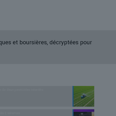
iques et boursières, décryptées pour
n de deux pesticides interdits
rès 2 séismes