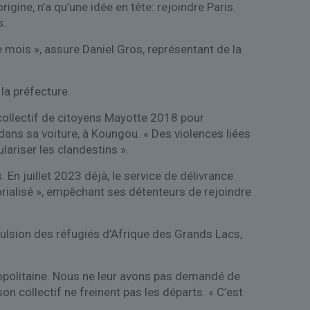
ine, n’a qu’une idée en tête: rejoindre Paris.
s.
e mois », assure Daniel Gros, représentant de la
la préfecture.
collectif de citoyens Mayotte 2018 pour
dans sa voiture, à Koungou. « Des violences liées
ulariser les clandestins ».
 En juillet 2023 déjà, le service de délivrance
torialisé », empêchant ses détenteurs de rejoindre
xpulsion des réfugiés d’Afrique des Grands Lacs,
étropolitaine. Nous ne leur avons pas demandé de
on collectif ne freinent pas les départs. « C’est