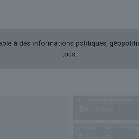
iable à des informations politiques, géopolit
tous.
Derniers articles
le Sénat approuve la réintroductio
30 juin 2026
Venezuela : au moins 32 morts ap
30 juin 2026