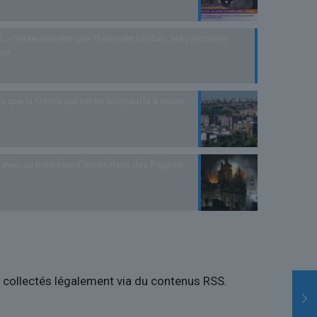
 : «Heureusement que Thalès est tombé», les premières
uve
s que la France qui est en surchauffe à cause
as avec au moins neuf morts dans des frappes
es collectés légalement via du contenus RSS.