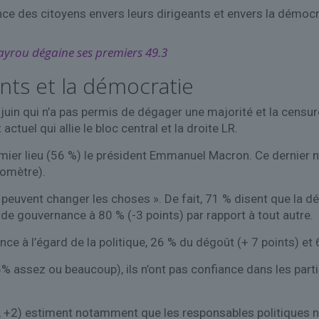
ce des citoyens envers leurs dirigeants et envers la démocr
 Bayrou dégaine ses premiers 49.3
ants et la démocratie
 juin qui n’a pas permis de dégager une majorité et la cens
ctuel qui allie le bloc central et la droite LR.
remier lieu (56 %) le président Emmanuel Macron. Ce dernier n
romètre).
 peuvent changer les choses ». De fait, 71 % disent que la d
de gouvernance à 80 % (-3 points) par rapport à tout autre.
ce à l’égard de la politique, 26 % du dégoût (+ 7 points) et
(55% assez ou beaucoup), ils n’ont pas confiance dans les part
, +2) estiment notamment que les responsables politiques ne