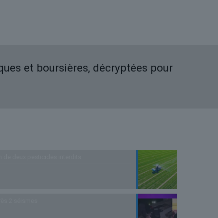
iques et boursières, décryptées pour
n de deux pesticides interdits
rès 2 séismes