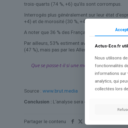
trois-quarts (74 %, +6) qu’ils sont corrompus.
Interrogés plus généralement sur leur état d’esp
+4) et de morosité (30 %, +4). Une réalité un pe
Accept
A noter que 36 % des Français reconnaissent se s
Par ailleurs, 53% estiment avoir « une liberté et 
Actus-Eco.fr uti
(47 %), mais pas par les Allemands (35 %).
Nous utilisons de
Que se passe-t-il si une motion de censure es
fonctionnalités d
informations sur v
analytics, qui pe
collectées lors de
Source :
www.brut.media
Conclusion :
L’analyse sera enrichie dès que de
Refus
Partager le contenu