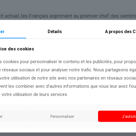
rit actuel, les Français expriment au premier chef des senti
u différente en Italie (31 % de méfiance, -2), en Allemagne 
er
Détails
A propos des
C
entir « seul » dans leur vie, contre 58% chez nos voisins a
un contrôle total » sur leur avenir. Un sentiment globalement 
lise des cookies
s cookies pour personnaliser le contenu et les publicités, pour prop
t finalement adoptée et le budget bloqué ?
e réseaux sociaux et pour analyser notre trafic. Nous partageons é
otre utilisation de notre site avec nos partenaires en réseaux sociaux
uvent les combiner avec d’autres informations que vous leur avez four
 votre utilisation de leurs services.
 nouvelles données seront disponibles.
er
Personnaliser
J'autori