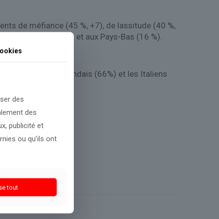
ments de méfiance (45 %, +7), de lassitude (40 %,
(25 % de méfiance, +1) et aux Pays-Bas (16 %).
ookies
llemands.
partagé par les Hollandais (66%) et les Italiens
oser des
galement des
, publicité et
nies ou qu’ils ont
se tout