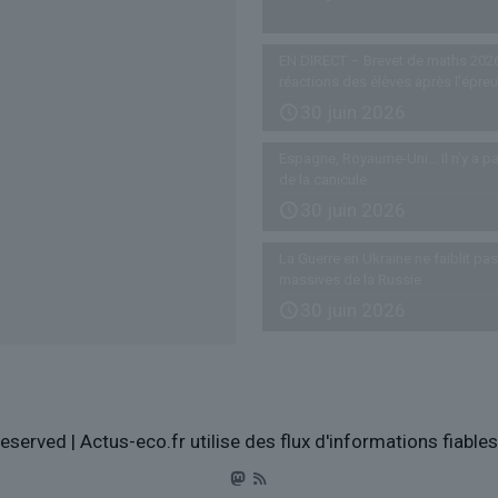
EN DIRECT – Brevet de maths 2026
réactions des élèves après l’épre
30 juin 2026
Espagne, Royaume-Uni… Il n’y a pa
de la canicule
30 juin 2026
La Guerre en Ukraine ne faiblit p
massives de la Russie
30 juin 2026
eserved | Actus-eco.fr utilise des flux d'informations fiabl