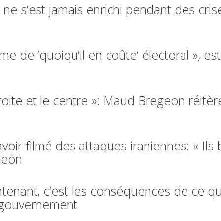
 ne s’est jamais enrichi pendant des cris
rme de ‘quoiqu’il en coûte’ électoral », 
roite et le centre »: Maud Bregeon réitèr
voir filmé des attaques iraniennes: « Ils 
geon
ntenant, c’est les conséquences de ce qui
 gouvernement