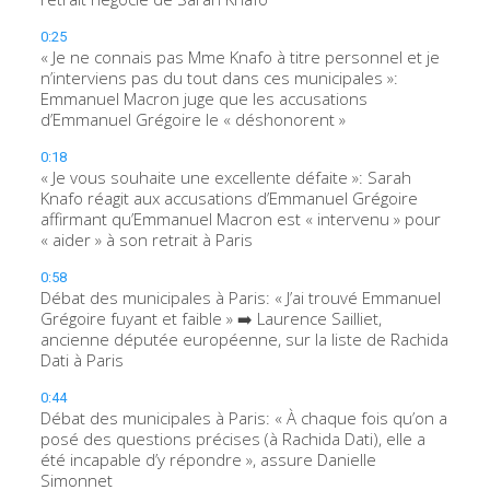
0:25
« Je ne connais pas Mme Knafo à titre personnel et je
n’interviens pas du tout dans ces municipales »:
Emmanuel Macron juge que les accusations
d’Emmanuel Grégoire le « déshonorent »
0:18
« Je vous souhaite une excellente défaite »: Sarah
Knafo réagit aux accusations d’Emmanuel Grégoire
affirmant qu’Emmanuel Macron est « intervenu » pour
« aider » à son retrait à Paris
0:58
Débat des municipales à Paris: « J’ai trouvé Emmanuel
Grégoire fuyant et faible » ➡️ Laurence Sailliet,
ancienne députée européenne, sur la liste de Rachida
Dati à Paris
0:44
Débat des municipales à Paris: « À chaque fois qu’on a
posé des questions précises (à Rachida Dati), elle a
été incapable d’y répondre », assure Danielle
Simonnet