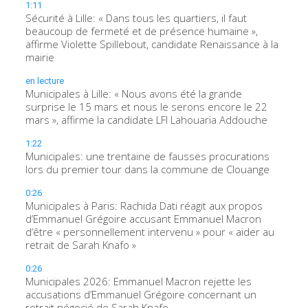
1:11
Sécurité à Lille: « Dans tous les quartiers, il faut
beaucoup de fermeté et de présence humaine »,
affirme Violette Spillebout, candidate Renaissance à la
mairie
en lecture
Municipales à Lille: « Nous avons été la grande
surprise le 15 mars et nous le serons encore le 22
mars », affirme la candidate LFI Lahouaria Addouche
1:22
Municipales: une trentaine de fausses procurations
lors du premier tour dans la commune de Clouange
0:26
Municipales à Paris: Rachida Dati réagit aux propos
d’Emmanuel Grégoire accusant Emmanuel Macron
d’être « personnellement intervenu » pour « aider au
retrait de Sarah Knafo »
0:26
Municipales 2026: Emmanuel Macron rejette les
accusations d’Emmanuel Grégoire concernant un
retrait négocié de Sarah Knafo