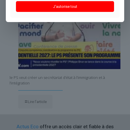
J'autorise tout
le PS veut créer un secrétariat d’état à l’immigration et à
l’intégration
Lire l’article
Actus Eco
offre un accès clair et fiable à des