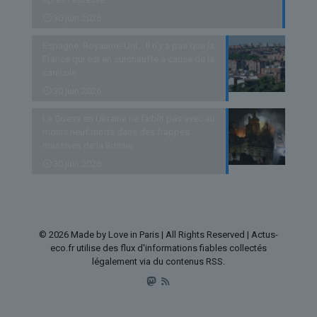
30 juin 2026
Espagne, Royaume-Uni… Il n’y a pas que la
France qui est en surchauffe à cause de la
canicule
30 juin 2026
La Guerre en Ukraine ne faiblit pas avec au
moins neuf morts dans des frappes
massives de la Russie
30 juin 2026
© 2026 Made by Love in Paris | All Rights Reserved | Actus-
eco.fr utilise des flux d'informations fiables collectés
légalement via du contenus RSS.