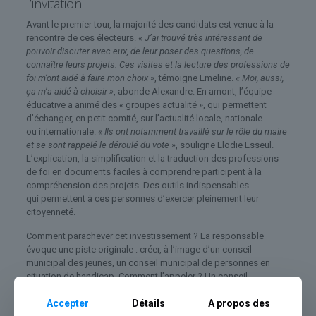
l’invitation
Avant le premier tour, la majorité des candidats est venue à la
rencontre de ces électeurs.
« J’ai trouvé très intéressant de
pouvoir discuter avec eux, de leur poser des questions, de
connaître leurs projets. Ces visites et la lecture des professions de
foi m’ont aidé à faire mon choix »
, témoigne Emeline.
« Moi, aussi,
ça m’a aidé à choisir »
, abonde Alexandre. En amont, l’équipe
éducative a animé des « groupes actualité », qui permettent
d’échanger, en petit comité, sur l’actualité locale, nationale
ou internationale.
« Ils ont notamment travaillé sur le rôle du maire
et se sont rappelé le déroulé du vote »
, souligne Elodie Esseul.
L’explication, la simplification et la traduction des professions
de foi en documents faciles à comprendre participent à la
compréhension des projets. Des outils indispensables
qui permettent à ces personnes d’exercer pleinement leur
citoyenneté.
Comment parachever cet investissement ? La responsable
évoque une piste originale : créer, à l’image d’un conseil
municipal des jeunes, un conseil municipal de personnes en
situation de handicap. Comment l’appeler ? Un conseil
municipal… joyeux ? Un projet qui pourrait bien, demain, trouver
sa place dans la vie municipale… En attendant, tous se tiennent
Accepter
Détails
A propos des