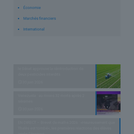
Économie
Marchés financiers
International
Derniers articles
le Sénat approuve la réintroduction de
deux pesticides interdits
30 juin 2026
Venezuela : au moins 32 morts après 2
séismes
30 juin 2026
EN DIRECT – Brevet de maths 2026 : «Heureusement que
Thalès est tombé», les premières réactions des élèves
après l’épreuve