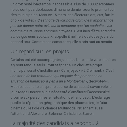
un droit resté longtemps inaccessible. Plus de 3 000 personnes
ne se sont pas déplacées dimanche dernier pour le premier tour
des municipales. Mais ce 15 mars, ces électeurs ont, eux, fait le
choix de voter.
« C’est notre devoir, notre droit. C’est important de
pouvoir donner notre avis sur la personne que l’on souhaite avoir
comme maire. Nous sommes citoyens. C’est bien d’être entendus
sur ce que nous voulons »
, rappelle Emeline à quelques jours du
second tour. Comme ses camarades, elle a pris part au scrutin.
Un regard sur les projets
Certains ont été accompagnés jusqu’au bureau de vote, d’autres
s’y sont rendus seuls. Pour Stéphane, un chouette projet
municipal serait d’installer un « Café joyeux » à Clermont.
« C’est
une sorte de bar restaurant qui emploie des personnes en
situation de handicap, il y en a un à Montpellier »
, décrypte-t-il.
Mathieu souhaiterait qu’une course de caisses à savon voie le
jour. Magali insiste sur la nécessité d’améliorer l’accessibilité
urbaine aux personnes en situation de handicap… L’éclairage
public, la répartition géographique des pharmacies, le futur
cinéma ou le Pole d’Échange Multimodal retiennent aussi
l’attention d’Alexandre, Solenne, Christian et Steven.
La majorité des candidats a répondu à