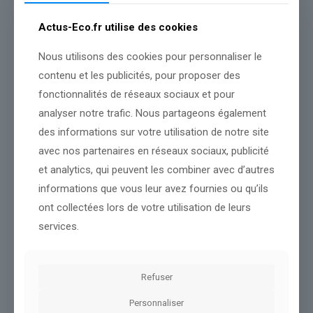
prêts à retourner aux urnes. Conscients que leur voix compte.
Actus-Eco.fr utilise des cookies
*Certains vivent et votent à Clermont, d’autres ont préféré voter
Nous utilisons des cookies pour personnaliser le
dans leurs communes d’origine.
contenu et les publicités, pour proposer des
* Géré par l’APSH34.
fonctionnalités de réseaux sociaux et pour
analyser notre trafic. Nous partageons également
des informations sur votre utilisation de notre site
Source :
www.midilibre.fr
avec nos partenaires en réseaux sociaux, publicité
Conclusion :
Nous vous tiendrons informés des prochaines
et analytics, qui peuvent les combiner avec d’autres
évolutions.
informations que vous leur avez fournies ou qu’ils
ont collectées lors de votre utilisation de leurs
Partager le contenu
services.
Dans le même thème
Refuser
Personnaliser