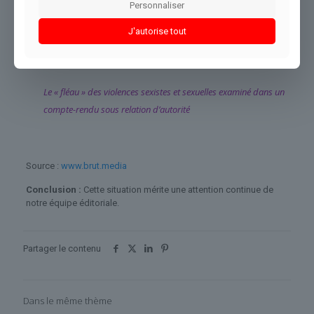
Personnaliser
homme.
Un autre entraîneur plus jeune, formé par l’accusé, est lui renvoyé
J'autorise tout
dans le même dossier pour comparaître devant la cour d’assises
des mineurs.
Le « fléau » des violences sexistes et sexuelles examiné dans un
compte-rendu sous relation d’autorité
Source :
www.brut.media
Conclusion :
Cette situation mérite une attention continue de
notre équipe éditoriale.
Partager le contenu
Dans le même thème