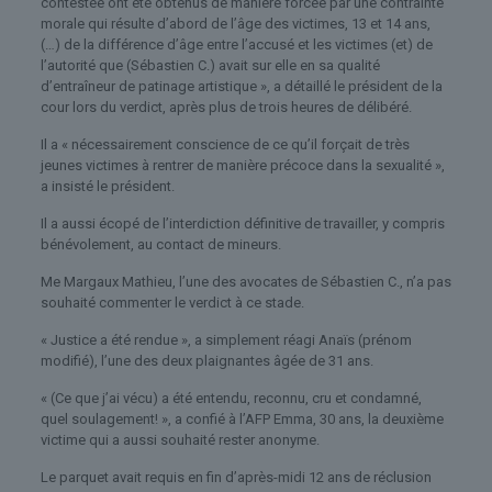
contestée ont été obtenus de manière forcée par une contrainte
morale qui résulte d’abord de l’âge des victimes, 13 et 14 ans,
(…) de la différence d’âge entre l’accusé et les victimes (et) de
l’autorité que (Sébastien C.) avait sur elle en sa qualité
d’entraîneur de patinage artistique », a détaillé le président de la
cour lors du verdict, après plus de trois heures de délibéré.
Il a « nécessairement conscience de ce qu’il forçait de très
jeunes victimes à rentrer de manière précoce dans la sexualité »,
a insisté le président.
Il a aussi écopé de l’interdiction définitive de travailler, y compris
bénévolement, au contact de mineurs.
Me Margaux Mathieu, l’une des avocates de Sébastien C., n’a pas
souhaité commenter le verdict à ce stade.
« Justice a été rendue », a simplement réagi Anaïs (prénom
modifié), l’une des deux plaignantes âgée de 31 ans.
« (Ce que j’ai vécu) a été entendu, reconnu, cru et condamné,
quel soulagement! », a confié à l’AFP Emma, 30 ans, la deuxième
victime qui a aussi souhaité rester anonyme.
Le parquet avait requis en fin d’après-midi 12 ans de réclusion