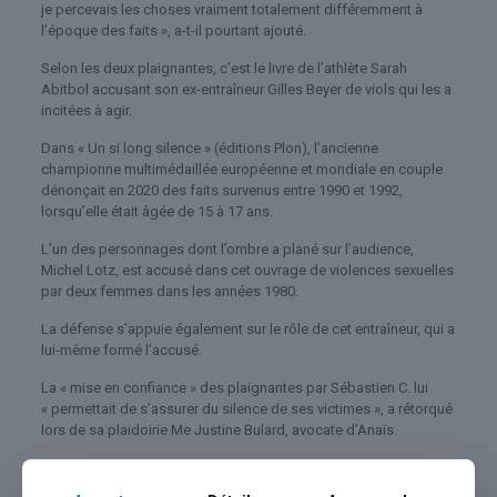
je percevais les choses vraiment totalement différemment à
l’époque des faits », a-t-il pourtant ajouté.
Selon les deux plaignantes, c’est le livre de l’athlète Sarah
Abitbol accusant son ex-entraîneur Gilles Beyer de viols qui les a
incitées à agir.
Dans « Un si long silence » (éditions Plon), l’ancienne
championne multimédaillée européenne et mondiale en couple
dénonçait en 2020 des faits survenus entre 1990 et 1992,
lorsqu’elle était âgée de 15 à 17 ans.
L’un des personnages dont l’ombre a plané sur l’audience,
Michel Lotz, est accusé dans cet ouvrage de violences sexuelles
par deux femmes dans les années 1980.
La défense s’appuie également sur le rôle de cet entraîneur, qui a
lui-même formé l’accusé.
La « mise en confiance » des plaignantes par Sébastien C. lui
« permettait de s’assurer du silence de ses victimes », a rétorqué
lors de sa plaidoirie Me Justine Bulard, avocate d’Anaïs.
Viols sur une joueuse de tennis : un ancien vice-président de la