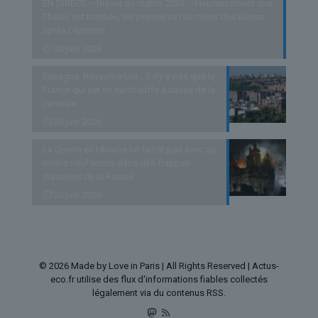
EN DIRECT – Brevet de maths 2026 : «Heureusement que
Thalès est tombé», les premières réactions des élèves
après l’épreuve
30 juin 2026
Espagne, Royaume-Uni… Il n’y a pas que la
France qui est en surchauffe à cause de la
canicule
30 juin 2026
La Guerre en Ukraine ne faiblit pas avec au
moins neuf morts dans des frappes
massives de la Russie
30 juin 2026
© 2026 Made by Love in Paris | All Rights Reserved | Actus-
eco.fr utilise des flux d'informations fiables collectés
légalement via du contenus RSS.