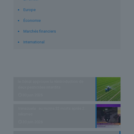
Europe
Économie
Marchés financiers
International
Derniers articles
le Sénat approuve la réintroduction de
deux pesticides interdits
30 juin 2026
Venezuela : au moins 32 morts après 2
séismes
30 juin 2026