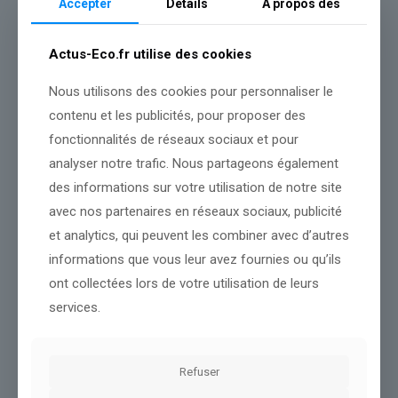
Accepter
Détails
A propos des
FFT jugé mardi
« Omerta »
Actus-Eco.fr utilise des cookies
Nous utilisons des cookies pour personnaliser le
« Omerta », « ambiance sexualisée », l’audience a inscrit les faits
jugés et le comportement de l’ex-entraîneur dans un contexte de
contenu et les publicités, pour proposer des
silence complice et entretenu au sein du club, caractéristique de
fonctionnalités de réseaux sociaux et pour
la « culture de l’impunité » dans le patinage artistique, selon Me
analyser notre trafic. Nous partageons également
Iris Pajot, avocate de l’association La voix de l’enfant, partie
civile.
des informations sur votre utilisation de notre site
« Ce n’est pas le procès (des faits dénoncés par) Sarah
avec nos partenaires en réseaux sociaux, publicité
Abitbol », a répliqué Me Margaux Mathieu, « ni du patinage, ni de
et analytics, qui peuvent les combiner avec d’autres
la culture du viol », a complété Me Claire Roger-Petit, son autre
informations que vous leur avez fournies ou qu’ils
conseil.
ont collectées lors de votre utilisation de leurs
« En 2008, il n’a pas perçu la contrainte ou l’emprise », a plaidé
services.
Me Mathieu, demandant à ce qu’il soit acquitté des faits de viol
et que les agressions sexuelles soient requalifiées en atteintes
sexuelles sur mineur de 15 ans.
Depuis le début de l’enquête en 2020, plusieurs non-lieux ont été
Refuser
rendus concernant d’autres victimes qui accusaient le même