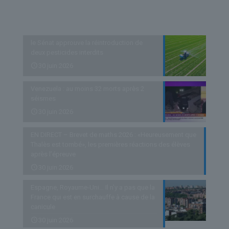
Derniers articles
le Sénat approuve la réintroduction de
deux pesticides interdits
30 juin 2026
Venezuela : au moins 32 morts après 2
séismes
30 juin 2026
EN DIRECT – Brevet de maths 2026 : «Heureusement que
Thalès est tombé», les premières réactions des élèves
après l’épreuve
30 juin 2026
Espagne, Royaume-Uni… Il n’y a pas que la
France qui est en surchauffe à cause de la
canicule
30 juin 2026