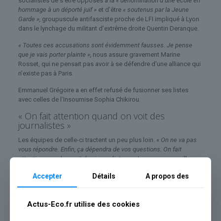
socialistes de s’être opposés à la
« dénomination d’une école en
hommage à un déporté juif »
et d’être
« soutenus par la Jeune
Garde »,
groupuscule antifasciste proche de LFI impliqué à Lyon
dans le lynchage du militant d’extrême droite Quentin Deranque.
« Toutes ces accusations sont évidemment fausses. Je pense
que je vais porter plainte »,
nous assure gravement Marine
Rosset, qui ne pensait pas avoir à se défendre d’une alliance qui
n’existe pas à Paris.
Emmanuel Grégoire a en effet refusé de fusionner ses listes
avec celles de l’Insoumise Sophia Chikirou.
« On fait attention quand on voit des
journalistes »
Les équipes de celle-ci tractent un peu plus loin. «
On ne va pas
vous répondre. Enfin, ça dépendra de vos questions. On fait
attention quand on voit des journalistes »
… Luc nous accueille
avec méfiance mais consent finalement à nous parler. Flyer
Accepter
Détails
A propos des
mauve à la main, il explique que LFI continue à battre le pavé afin
d’avoir le plus d’élus possible au Conseil de Paris, quitte à faire
gagner Rachida Dati.
Actus-Eco.fr utilise des cookies
« Dati, ça n’est pas l’extrême droite »
, justifie le militant, qui en est