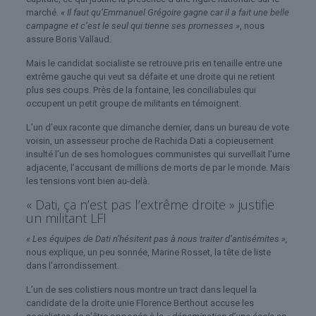
marché.
« Il faut qu’Emmanuel Grégoire gagne car il a fait une belle
campagne et c’est le seul qui tienne ses promesses »
, nous
assure Boris Vallaud.
Mais le candidat socialiste se retrouve pris en tenaille entre une
extrême gauche qui veut sa défaite et une droite qui ne retient
plus ses coups. Près de la fontaine, les conciliabules qui
occupent un petit groupe de militants en témoignent.
L’un d’eux raconte que dimanche dernier, dans un bureau de vote
voisin, un assesseur proche de Rachida Dati a copieusement
insulté l’un de ses homologues communistes qui surveillait l’urne
adjacente, l’accusant de millions de morts de par le monde. Mais
les tensions vont bien au-delà.
« Dati, ça n’est pas l’extrême droite » justifie
un militant LFI
« Les équipes de Dati n’hésitent pas à nous traiter d’antisémites »,
nous explique, un peu sonnée, Marine Rosset, la tête de liste
dans l’arrondissement.
L’un de ses colistiers nous montre un tract dans lequel la
candidate de la droite unie Florence Berthout accuse les