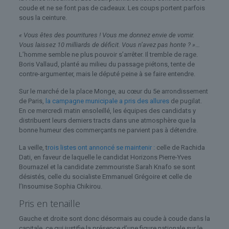
coude et ne se font pas de cadeaux. Les coups portent parfois
sous la ceinture.
« Vous êtes des pourritures ! Vous me donnez envie de vomir.
Vous laissez 10 milliards de déficit. Vous n’avez pas honte ? »
…
L’homme semble ne plus pouvoir s’arrêter. Il tremble de rage.
Boris Vallaud, planté au milieu du passage piétons, tente de
contre-argumenter, mais le député peine à se faire entendre.
Sur le marché de la place Monge, au cœur du 5e arrondissement
de Paris,
la campagne municipale a pris des allures
de pugilat.
En ce mercredi matin ensoleillé, les équipes des candidats y
distribuent leurs derniers tracts dans une atmosphère que la
bonne humeur des commerçants ne parvient pas à détendre.
La veille, t
rois listes ont annoncé se maintenir :
celle de Rachida
Dati, en faveur de laquelle le candidat Horizons Pierre-Yves
Bournazel et la candidate zemmouriste Sarah Knafo se sont
désistés, celle du socialiste Emmanuel Grégoire et celle de
l’Insoumise Sophia Chikirou.
Pris en tenaille
Gauche et droite sont donc désormais au coude à coude dans la
capitale, ce qui justifie la présence d’une figure nationale sur le