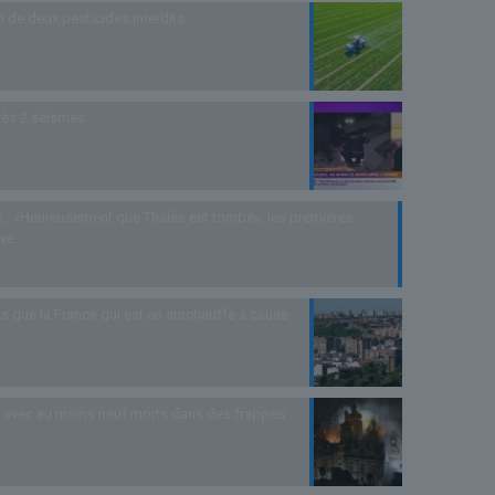
n de deux pesticides interdits
rès 2 séismes
 : «Heureusement que Thalès est tombé», les premières
uve
s que la France qui est en surchauffe à cause
as avec au moins neuf morts dans des frappes