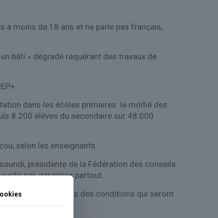
s a moins de 18 ans et ne parle pas français,
un bâti « dégradé requérant des travaux de
REP+.
tion dans les écoles primaires: la moitié des
 seuls 8.200 élèves du secondaire sur 48.000
zou, selon les enseignants.
ssoundi, présidente de la Fédération des conseils
écurité pas garanties partout.
rée aurait lieu « dans des conditions qui seront
ookies
 nationale Elisabeth Borne.