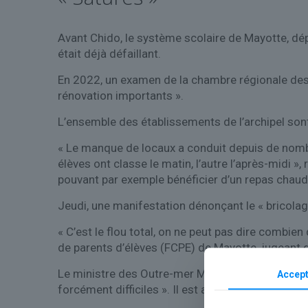
Avant Chido, le système scolaire de Mayotte, dép
était déjà défaillant.
En 2022, un examen de la chambre régionale des 
rénovation importants ».
L’ensemble des établissements de l’archipel sont
« Le manque de locaux a conduit depuis de nomb
élèves ont classe le matin, l’autre l’après-midi »
pouvant par exemple bénéficier d’un repas chaud 
Jeudi, une manifestation dénonçant le « bricola
« C’est le flou total, on ne peut pas dire combie
de parents d’élèves (FCPE) de Mayotte, jugeant q
Le ministre des Outre-mer Manuel Valls a reconnu
Accept
forcément difficiles ». Il est attendu sur plac