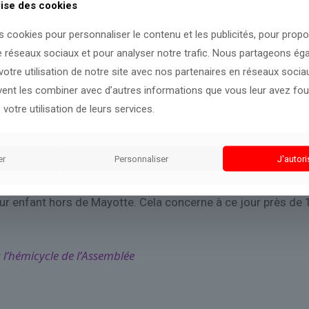
lise des cookies
uché, d’autres 80%, mais aucun d’entre eux n’a été totalemen
ussi sur les « pillages » et les « nombreuses intrusions » q
s cookies pour personnaliser le contenu et les publicités, pour prop
e réseaux sociaux et pour analyser notre trafic. Nous partageons é
légiens et lycéens seront accueillis un à deux jours pendant l
otre utilisation de notre site avec nos partenaires en réseaux sociaux
uvent les combiner avec d’autres informations que vous leur avez four
ailleurs diffusés chaque jour sur la chaîne Mayotte la 1ère 
 votre utilisation de leurs services.
e traumatisme psychologique de leurs élèves et ne savent pa
s en place dans trois collèges, tandis qu’un service d’écou
er
Personnaliser
J'autori
leur enfant hors de Mayotte. Cela concerne à ce jour près de 
l’hémicycle de l’Assemblée