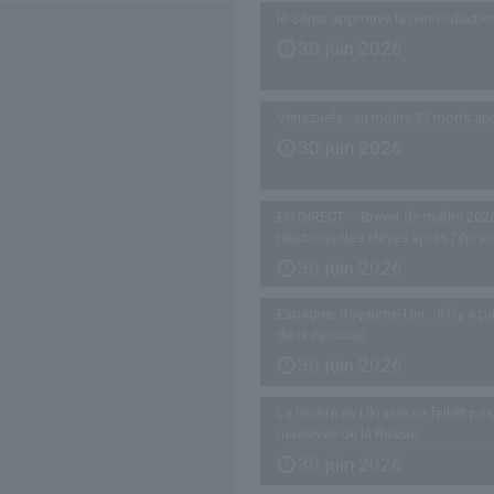
le Sénat approuve la réintroductio
30 juin 2026
Venezuela : au moins 32 morts ap
30 juin 2026
EN DIRECT – Brevet de maths 2026
réactions des élèves après l’épre
30 juin 2026
Espagne, Royaume-Uni… Il n’y a pa
de la canicule
30 juin 2026
La Guerre en Ukraine ne faiblit p
massives de la Russie
30 juin 2026