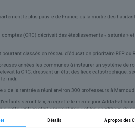
artement le plus pauvre de France, où la moitié des habitant
comptes (CRC) décrivait des établissements « saturés » et 
 pourtant classés en réseau d’éducation prioritaire REP ou 
reuses années les communes à instaurer un système de rota
, relevait la CRC, dressant un état des lieux catastrophique,
le midi.
ge » de la rentrée a réuni environ 300 professeurs à Mamoud
n d’enfants seront là », a regretté le même jour Adda Fatihou
ue cette rentrée était « prématurée » et les conditions de s
 dans un entretien à Ouest-France publié samedi que la rent
er
Détails
A propos des
C
e jeudi et vendredi aux côtés de la ministre de l’Education