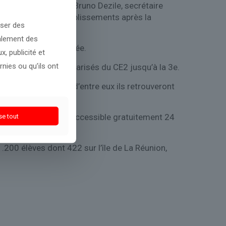
t épargné », estime Bruno Dezile, secrétaire
ui ont touché des établissements après la
oser des
galement des
a semaine de la rentrée.
, publicité et
nies ou qu’ils ont
pour les élèves scolarisés du CE2 jusqu’à la 3e.
s toujours combien d’entre eux ils retrouveront
te téléphonique est accessible gratuitement 24
se tout
1.200 élèves dont 422 sur l’île de La Réunion,