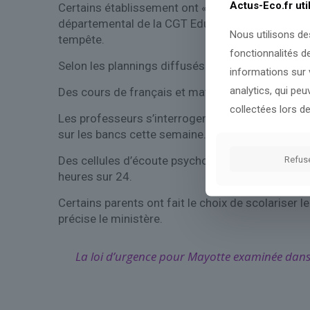
Actus-Eco.fr uti
Certains établissement ont « 10% de leur bâti to
départemental de la CGT Educ’action, qui alerte a
Nous utilisons de
tempête.
fonctionnalités d
Selon les plannings diffusés par le rectorat, col
informations sur v
analytics, qui pe
Des cours de français et mathématiques sont par 
collectées lors de
Les professeurs s’interrogent aussi sur l’état d
sur les bancs cette semaine.
Des cellules d’écoute psychologique ont été mise
Refus
heures sur 24.
Certains parents ont fait le choix de scolariser 
précise le ministère.
La loi d’urgence pour Mayotte examinée dans 