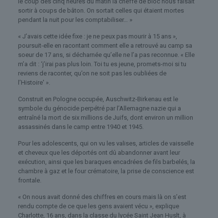
le coup des cinq heures du matin la cheffe de bloc nous faisait
sortir à coups de bâton. On sortait celles qui étaient mortes
pendant la nuit pour les comptabiliser… »
« J’avais cette idée fixe : je ne peux pas mourir à 15 ans »,
poursuit-elle en racontant comment elle a retrouvé au camp sa
soeur de 17 ans, si décharnée qu’elle ne l’a pas reconnue. « Elle
m’a dit : ‘j’irai pas plus loin. Toi tu es jeune, promets-moi si tu
reviens de raconter, qu’on ne soit pas les oubliées de
l’Histoire' ».
Construit en Pologne occupée, Auschwitz-Birkenau est le
symbole du génocide perpétré par l’Allemagne nazie qui a
entraîné la mort de six millions de Juifs, dont environ un million
assassinés dans le camp entre 1940 et 1945.
Pour les adolescents, qui on vu les valises, articles de vaisselle
et cheveux que les déportés ont dû abandonner avant leur
exécution, ainsi que les baraques encadrées de fils barbelés, la
chambre à gaz et le four crématoire, la prise de conscience est
frontale.
« On nous avait donné des chiffres en cours mais là on s’est
rendu compte de ce que les gens avaient vécu », explique
Charlotte, 16 ans, dans la classe du lycée Saint Jean Huslt, à