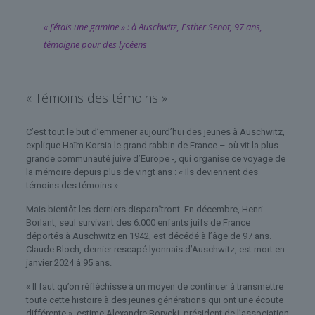
« J’étais une gamine » : à Auschwitz, Esther Senot, 97 ans,
témoigne pour des lycéens
« Témoins des témoins »
C’est tout le but d’emmener aujourd’hui des jeunes à Auschwitz,
explique Haïm Korsia le grand rabbin de France – où vit la plus
grande communauté juive d’Europe -, qui organise ce voyage de
la mémoire depuis plus de vingt ans : « Ils deviennent des
témoins des témoins ».
Mais bientôt les derniers disparaîtront. En décembre, Henri
Borlant, seul survivant des 6.000 enfants juifs de France
déportés à Auschwitz en 1942, est décédé à l’âge de 97 ans.
Claude Bloch, dernier rescapé lyonnais d’Auschwitz, est mort en
janvier 2024 à 95 ans.
« Il faut qu’on réfléchisse à un moyen de continuer à transmettre
toute cette histoire à des jeunes générations qui ont une écoute
différente », estime Alexandre Borycki, président de l’association