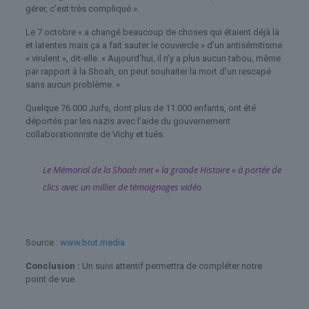
gérer, c’est très compliqué ».
Le 7 octobre « a changé beaucoup de choses qui étaient déjà là
et latentes mais ça a fait sauter le couvercle » d’un antisémitisme
« virulent », dit-elle. « Aujourd’hui, il n’y a plus aucun tabou, même
par rapport à la Shoah, on peut souhaiter la mort d’un rescapé
sans aucun problème. »
Quelque 76.000 Juifs, dont plus de 11.000 enfants, ont été
déportés par les nazis avec l’aide du gouvernement
collaborationniste de Vichy et tués.
Le Mémorial de la Shoah met « la grande Histoire » à portée de
clics avec un millier de témoignages vidéo
Source :
www.brut.media
Conclusion :
Un suivi attentif permettra de compléter notre
point de vue.