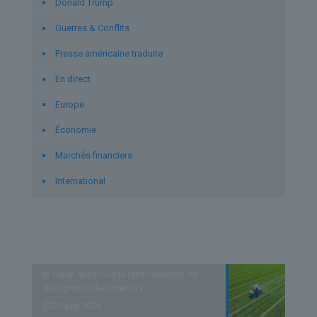
Donald Trump
Guerres & Conflits
Presse américaine traduite
En direct
Europe
Économie
Marchés financiers
International
Derniers articles
le Sénat approuve la réintroduction de
deux pesticides interdits
30 juin 2026