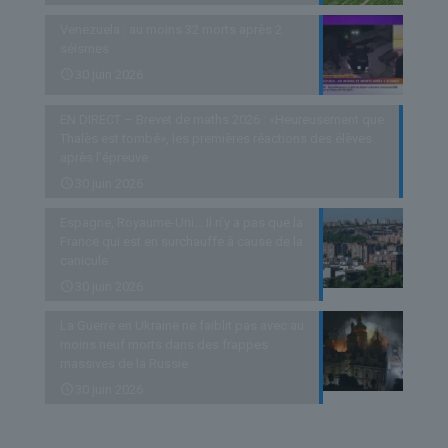
Venezuela : au moins 32 morts après 2
séismes
30 juin 2026
EN DIRECT – Brevet de maths 2026 : «Heureusement que
Thalès est tombé», les premières réactions des élèves
après l’épreuve
30 juin 2026
Espagne, Royaume-Uni… Il n’y a pas que la
France qui est en surchauffe à cause de la
canicule
30 juin 2026
La Guerre en Ukraine ne faiblit pas avec au
moins neuf morts dans des frappes
massives de la Russie
30 juin 2026