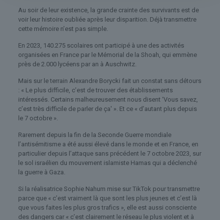
Au soir de leur existence, la grande crainte des survivants est de
voir leur histoire oubliée après leur disparition. Déjà transmettre
cette mémoire n’est pas simple.
En 2023, 140.275 scolaires ont participé à une des activités
organisées en France par le Mémorial de la Shoah, qui emmène
près de 2.000 lycéens par an à Auschwitz.
Mais sur le terrain Alexandre Borycki fait un constat sans détours
: « Le plus difficile, c’est de trouver des établissements
intéressés. Certains malheureusement nous disent ‘Vous savez,
c’est très difficile de parler de ça' ». Et ce « d’autant plus depuis
le 7 octobre ».
Rarement depuis la fin de la Seconde Guerre mondiale
l’antisémitisme a été aussi élevé dans le monde et en France, en
particulier depuis l’attaque sans précédent le 7 octobre 2023, sur
le sol israélien du mouvement islamiste Hamas qui a déclenché
la guerre à Gaza.
Si la réalisatrice Sophie Nahum mise sur TikTok pour transmettre
parce que « c’est vraiment là que sont les plus jeunes et c’est là
que vous faites les plus gros trafics », elle est aussi consciente
des dangers car « c’est clairement le réseau le plus violent et à