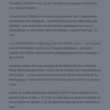
Versailles près de Paris, où les 15 élèves du voyage débriefent
une semaine après.
« Etant né en 2008, je ne pensais pas pouvoir faire l’expérience
d’entendre une rescapée. J’ai été touché par les vêtements, les
valises… cela apportait une dimension physique à ce que je
considérais comme des faits historiques », ajoute Raphaël, 16
ans.
Le travail en amont a été long, tous les jeudis matin : « On ne peut
pas les emmener comme ça, il faut les préparer », explique
Camille de Hillerin, responsable pédagogique sur les voyages à
Auschwitz.
Lectures, visite de la synagogue et du Mémorial de la Shoah à
Paris, témoignages vidéo, cours sur la montée de l’antisémitisme
en Europe… « nous centrons notre travail sur la transmission du
témoignage, l’idée de fraternité bafouée par les camps », ajoute-
t-elle.
Avant de quitter la baraque obscure, Esther Senot a exhorté les
jeunes autour d’elle : « Si nous, à notre âge, on prend le temps de
vous mettre en garde, c’est en espérant que ça ne se reproduise
pas ».