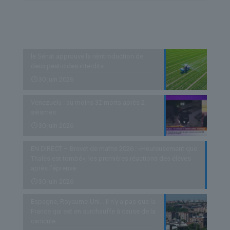
Derniers articles
le Sénat approuve la réintroduction de
deux pesticides interdits
30 juin 2026
Venezuela : au moins 32 morts après 2
séismes
30 juin 2026
EN DIRECT – Brevet de maths 2026 : «Heureusement que
Thalès est tombé», les premières réactions des élèves
après l’épreuve
30 juin 2026
Espagne, Royaume-Uni… Il n’y a pas que la
France qui est en surchauffe à cause de la
canicule