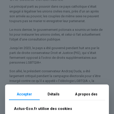
Le principal parti au pouvoir dans ce pays catholique s’était
engagé à légaliser les unions civiles mais, près d’un an après
son arrivée au pouvoir, les couples de même sexe ne peuvent
toujours pas se marier ni enregistrer leur partenariat.
Le mois dernier, le gouvernement polonais a soumis un texte de
loi pour instaurer les unions civiles, et celui-ci fait actuellement
l’objet d’une consultation publique.
Jusqu’en 2023, le pays a été gouverné pendant huit ans par le
parti de droite conservateur Droit et Justice (PiS), qui s’était
fermement opposé à l’octroi de droits supplémentaires aux
personnes LGBTQIA+.
Son allié, le président conservateur Andrzej Duda, a été
largement critiqué pendant la campagne électorale pour s’être
insurgé contre ce qu’il a appelé « l’idéologie LGBTQIA », la
comparant au communisme.
Accepter
Détails
A propos des
« Après huit ans de discours et de politiques publiques hostiles
à l’égard des personnes LGBT, les conséquences sur la santé
mentale sont alarmantes », a estimé M. Reid.
Actus-Eco.fr utilise des cookies