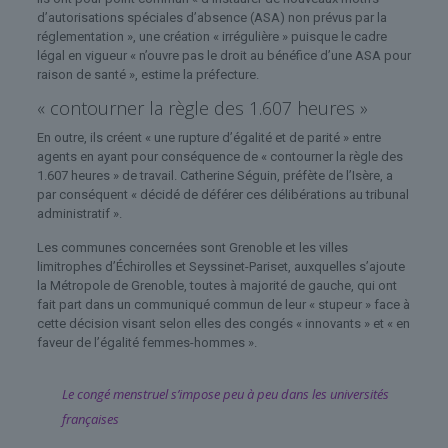
d’autorisations spéciales d’absence (ASA) non prévus par la
réglementation », une création « irrégulière » puisque le cadre
légal en vigueur « n’ouvre pas le droit au bénéfice d’une ASA pour
raison de santé », estime la préfecture.
« contourner la règle des 1.607 heures »
En outre, ils créent « une rupture d’égalité et de parité » entre
agents en ayant pour conséquence de « contourner la règle des
1.607 heures » de travail. Catherine Séguin, préfète de l’Isère, a
par conséquent « décidé de déférer ces délibérations au tribunal
administratif ».
Les communes concernées sont Grenoble et les villes
limitrophes d’Échirolles et Seyssinet-Pariset, auxquelles s’ajoute
la Métropole de Grenoble, toutes à majorité de gauche, qui ont
fait part dans un communiqué commun de leur « stupeur » face à
cette décision visant selon elles des congés « innovants » et « en
faveur de l’égalité femmes-hommes ».
Le congé menstruel s’impose peu à peu dans les universités
françaises