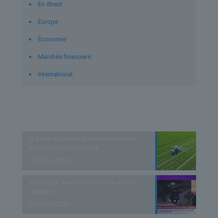
En direct
Europe
Économie
Marchés financiers
International
Derniers articles
le Sénat approuve la réintroduction de
deux pesticides interdits
30 juin 2026
Venezuela : au moins 32 morts après 2
séismes
30 juin 2026