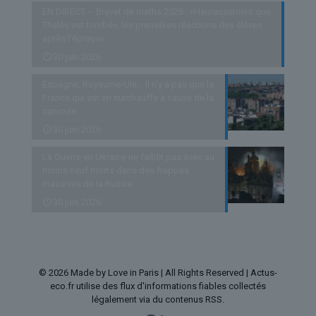
EN DIRECT – Brevet de maths 2026 : «Heureusement que
Thalès est tombé», les premières réactions des élèves
après l’épreuve
30 juin 2026
Espagne, Royaume-Uni… Il n’y a pas que la
France qui est en surchauffe à cause de la
canicule
30 juin 2026
La Guerre en Ukraine ne faiblit pas avec au
moins neuf morts dans des frappes
massives de la Russie
30 juin 2026
© 2026 Made by Love in Paris | All Rights Reserved | Actus-
eco.fr utilise des flux d'informations fiables collectés
légalement via du contenus RSS.