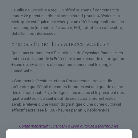
La Ville de Grenoble a reçu un référé suspensif concernant le
congé 2e parent au tribunal administratif pour le 4 février et la
Métropole est également visée par un référé suspensif pour les
trois congés (menstruel, 2e parent, IVG) adoptés en décembre,
détaillent les intéressées.
« ne pas freiner les avancées sociales »
Quant aux communes d’Échirolles et de Seyssinet-Pariset, elles
ont reçu de la part de la Préfecture « une demande d’abrogation
+sans délai+ de leurs délibérations concernant le congé
menstruel ».
« Comment le Président et son Gouvernement peuvent-ils
prétendre que l’égalité femmes-hommes est une grande cause
des quinquennats ? », s’indignent les maires et le président des
quatre entités. « Le seul motif de ces actions préfectorales
semble relever d’une vision dogmatique d’une durée du travail
effectif sacralisée à 1.607 heures par an », déplorent-ils.
Congé menstruel : Sciences Po Lyon autorise désormais les
absences pour “règles incapacitantes”