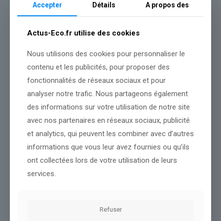
Accepter
Détails
A propos des
Les maires et la Métropole demandent au gouvernement de « se
positionner nationalement » sur la question et de « ne pas freiner
Actus-Eco.fr utilise des cookies
les avancées sociales et les initiatives locales impulsées par les
collectivités territoriales ».
Nous utilisons des cookies pour personnaliser le
L’Espagne, plusieurs collectivités, dont les Villes de Strasbourg
contenu et les publicités, pour proposer des
ou la Région Nouvelle-Aquitaine, et entreprises ont mis en place
depuis deux ans des congés menstruels mais une proposition
fonctionnalités de réseaux sociaux et pour
de loi sur le sujet a échoué au Sénat en février dernier.
analyser notre trafic. Nous partageons également
des informations sur votre utilisation de notre site
avec nos partenaires en réseaux sociaux, publicité
Source :
www.brut.media
et analytics, qui peuvent les combiner avec d’autres
Conclusion :
Notre rédaction vous tiendra informés des
informations que vous leur avez fournies ou qu’ils
changements importants.
ont collectées lors de votre utilisation de leurs
services.
Partager le contenu
Refuser
Dans le même thème