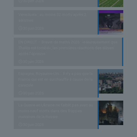
30 juin 2026
Venezuela : au moins 32 morts après 2
séismes
30 juin 2026
EN DIRECT – Brevet de maths 2026 : «Heureusement que
Thalès est tombé», les premières réactions des élèves
après l’épreuve
30 juin 2026
Espagne, Royaume-Uni… Il n’y a pas que la
France qui est en surchauffe à cause de la
canicule
30 juin 2026
La Guerre en Ukraine ne faiblit pas avec au
moins neuf morts dans des frappes
massives de la Russie
30 juin 2026