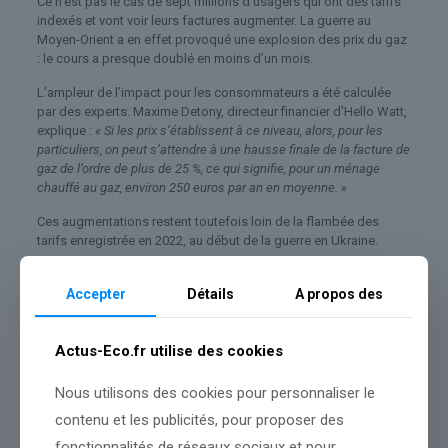
Ce n’est pas le cas de sept millions d’usagers qui ont des tarifs
indexés et vont voir leurs factures augmenter. La guerre au
Moyen-Orient a en effet provoqué une explosion des prix du gaz
: le cours a presque doublé en moins d’un mois.
L’ampleur de l’impact pour les consommateurs a été calculée
par des experts. Maxime Detony, directeur financier d’Hello Watt,
explique :
« Si les prix s’établissent à ce niveau, alors, pour les
particuliers, on peut s’attendre à une hausse finale de la facture de
gaz de l’ordre de plus de 25 %, ce qui signifie, pour un ménage
chauffé au gaz, environ 250 euros par an en moyenne. »
Ces augmentations restent toutefois loin de la flambée des
tarifs enregistrée en 2022, au début de la guerre en Ukraine.
Accepter
Détails
A propos des
Actus-Eco.fr utilise des cookies
Source :
www.franceinfo.fr
Conclusion :
Les prochaines informations permettront de mieux
Nous utilisons des cookies pour personnaliser le
comprendre les enjeux.
contenu et les publicités, pour proposer des
fonctionnalités de réseaux sociaux et pour