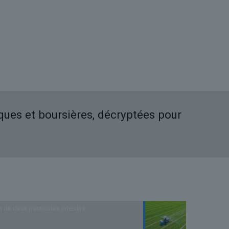
iques et boursières, décryptées pour
n de deux pesticides interdits