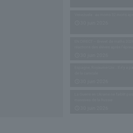
Venezuela : au moins 32 morts ap
30 juin 2026
EN DIRECT – Brevet de maths 2026
réactions des élèves après l’épre
30 juin 2026
Espagne, Royaume-Uni… Il n’y a pa
de la canicule
30 juin 2026
La Guerre en Ukraine ne faiblit p
massives de la Russie
30 juin 2026