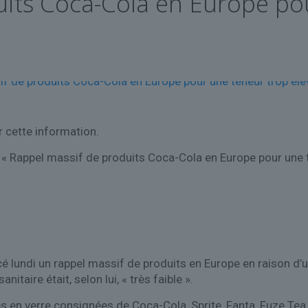
uits Coca-Cola en Europe po
 cette information.
e « Rappel massif de produits Coca-Cola en Europe pour une t
lundi un rappel massif de produits en Europe en raison d’un
itaire était, selon lui, « très faible ».
 en verre consignées de Coca-Cola, Sprite, Fanta, Fuze Tea, 