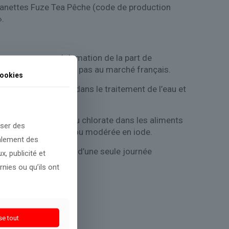
« canettes Fuze Tea Pêche (code de production
».
ons reçu aucune réclamation de la part de
produit ne s’appliquait pas au marché français.
ookies
 au chlore utilisés dans le traitement de l’eau et
sition à long terme au chlorate dans les aliments
oser des
t une carence légère ou modérée en iode.
galement des
le que l’apport total d’une seule journée
, publicité et
nies ou qu’ils ont
se tout