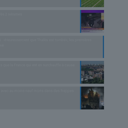
rès 2 séismes
 : «Heureusement que Thalès est tombé», les premières
uve
s que la France qui est en surchauffe à cause
as avec au moins neuf morts dans des frappes