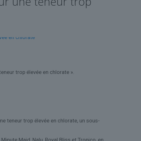
ur une teneur trop
eneur trop élevée en chlorate ».
e teneur trop élevée en chlorate, un sous-
Minute Maid, Nalu, Royal Bliss et Tropico, en