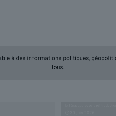
iable à des informations politiques, géopolit
tous.
Derniers articles
le Sénat approuve la réintroductio
30 juin 2026