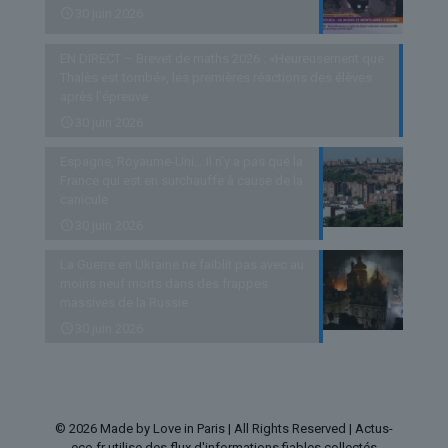
30 juin 2026
EN DIRECT – Brevet de maths 2026 : «Heureusement que
Thalès est tombé», les premières réactions des élèves
après l’épreuve
30 juin 2026
Espagne, Royaume-Uni… Il n’y a pas que la
France qui est en surchauffe à cause de la
canicule
30 juin 2026
La Guerre en Ukraine ne faiblit pas avec au
moins neuf morts dans des frappes
massives de la Russie
30 juin 2026
© 2026 Made by Love in Paris | All Rights Reserved | Actus-
eco.fr utilise des flux d'informations fiables collectés