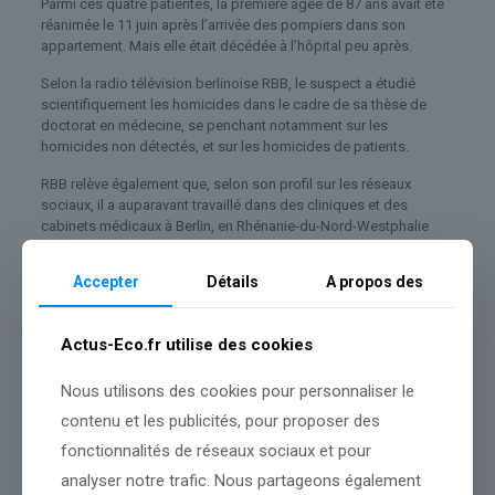
Parmi ces quatre patientes, la première âgée de 87 ans avait été
réanimée le 11 juin après l’arrivée des pompiers dans son
appartement. Mais elle était décédée à l’hôpital peu après.
Selon la radio télévision berlinoise RBB, le suspect a étudié
scientifiquement les homicides dans le cadre de sa thèse de
doctorat en médecine, se penchant notamment sur les
homicides non détectés, et sur les homicides de patients.
RBB relève également que, selon son profil sur les réseaux
sociaux, il a auparavant travaillé dans des cliniques et des
cabinets médicaux à Berlin, en Rhénanie-du-Nord-Westphalie
(nord-ouest) et en Hesse (centre).
Accepter
Détails
A propos des
L’Allemagne reste marquée par le cas d’un soignant tueur en
série qui avait sévi au début des années 2000 : Niels Högel, un
ex-infirmier souffrant « d’un trouble narcissique sévère », selon
Actus-Eco.fr utilise des cookies
les psychiatres, qui avait été condamné en juin 2019 à la
perpétuité pour le meurtre d’au moins 85 patients dans deux
Nous utilisons des cookies pour personnaliser le
hôpitaux en Basse-Saxe (nord).
contenu et les publicités, pour proposer des
Entre 2000 et 2005, il avait provoqué des arrêts cardiaques chez
des patients choisis arbitrairement pour essayer ensuite de les
fonctionnalités de réseaux sociaux et pour
réanimer, espérant ainsi passer pour un héros auprès de ses
analyser notre trafic. Nous partageons également
collègues.