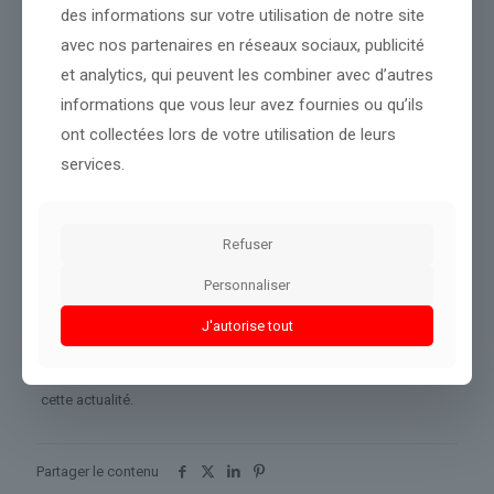
des informations sur votre utilisation de notre site
Les enquêteurs estimaient toutefois que son bilan pourrait
avec nos partenaires en réseaux sociaux, publicité
dépasser les 200 victimes, de nombreux patients ayant été
et analytics, qui peuvent les combiner avec d’autres
incinérés. « Ce métier n’était pas fait pour moi », avait reconnu
l’infirmier.
informations que vous leur avez fournies ou qu’ils
ont collectées lors de votre utilisation de leurs
En mai 2023, un infirmier de 27 ans avait été condamné à Munich
à la prison à vie pour les meurtres de deux patients et six
services.
tentatives sur d’autres malades, dont l’intellectuel allemand
Hans-Magnus Enzensberger.
Refuser
Au Kenya, un tueur en série avoue le meurtre de 42 femmes
Personnaliser
J'autorise tout
Source :
www.brut.media
Conclusion :
Notre rédaction reste attentive à l'évolution de
cette actualité.
Partager le contenu