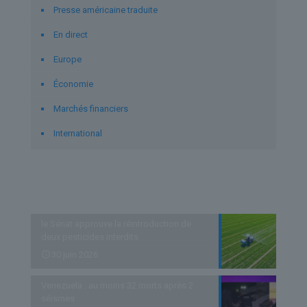
Presse américaine traduite
En direct
Europe
Économie
Marchés financiers
International
Derniers articles
le Sénat approuve la réintroduction de
deux pesticides interdits
30 juin 2026
Venezuela : au moins 32 morts après 2
séismes