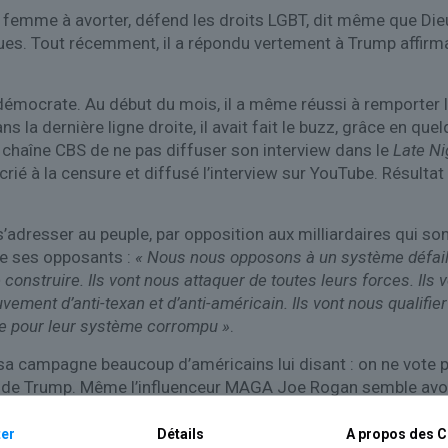
e la femme à avorter, défend les droits LGBT, dit même que Die
ques. Tout récemment, il a répondu vertement à Trump affirmant
mocrate. Au début du mois, il a même réussi à remporter la 
 la dernière ligne droite, il avait fait le buzz, grâce en qu
a chaîne CBS de ne pas diffuser son interview dans le
Late N
rié à la censure et diffusé l’interview sur YouTube. Résultat 
’adresser au peuple, par opposition aux milliardaires qui sont
 de ses opposants :
« Nous nous opposons à un système défaillan
truire. Ils vont nous attaquer de toutes leurs forces. Ils vo
ouvement d’anti-texan et d’anti-américain. Ils vont nous qualifi
pour leur système corrompu »
.
sa campagne beaucoup d’américains lui disant : on ne vote 
s de Trump. Même l’influenceur MAGA Joe Rogan semble avoir 
ur un poste de sénateur du Texas ? En tous cas, les jeux ne
er
Détails
A propos des
C