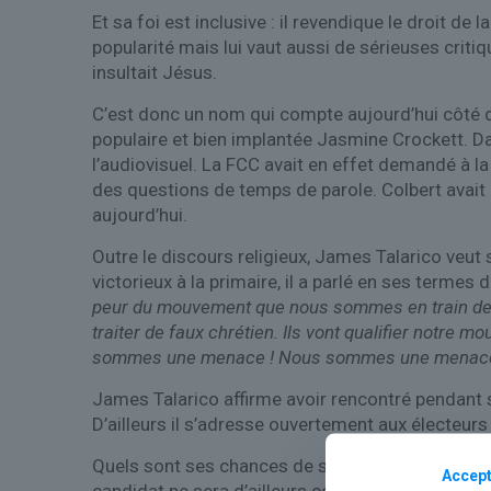
Et sa foi est inclusive : il revendique le droit d
popularité mais lui vaut aussi de sérieuses criti
insultait Jésus.
C’est donc un nom qui compte aujourd’hui côté dé
populaire et bien implantée Jasmine Crockett. Dans
l’audiovisuel. La FCC avait en effet demandé à l
des questions de temps de parole. Colbert avait c
aujourd’hui.
Outre le discours religieux, James Talarico veut s
victorieux à la primaire, il a parlé en ses termes
peur du mouvement que nous sommes en train de cons
traiter de faux chrétien. Ils vont qualifier notre m
sommes une menace ! Nous sommes une menace 
James Talarico affirme avoir rencontré pendant 
D’ailleurs il s’adresse ouvertement aux électeur
Quels sont ses chances de succès en novembre po
Accept