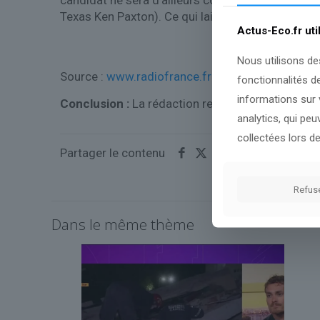
candidat ne sera d’ailleurs connu qu’en mai proch
Texas Ken Paxton). Ce qui laisse encore le temp
Actus-Eco.fr uti
Nous utilisons de
Source :
www.radiofrance.fr
fonctionnalités d
informations sur v
Conclusion :
La rédaction reste attentive et cont
analytics, qui pe
collectées lors de
Partager le contenu
Refus
Dans le même thème