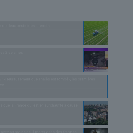
n de deux pesticides interdits
rès 2 séismes
 : «Heureusement que Thalès est tombé», les premières
uve
s que la France qui est en surchauffe à cause
as avec au moins neuf morts dans des frappes