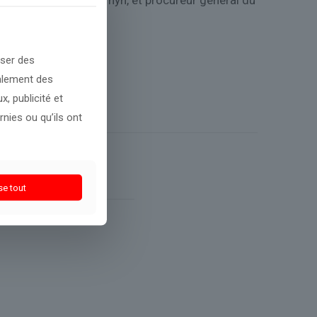
teur sortant John Cornyn, et procureur général du
oser des
galement des
, publicité et
nies ou qu’ils ont
se tout