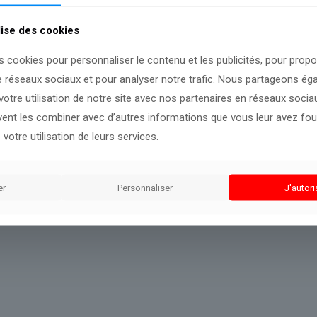
ain, à l’issue du second tour de leur primaire (entre le séna
s à James Talarico d’avancer ses pions.
lise des cookies
s cookies pour personnaliser le contenu et les publicités, pour prop
e réseaux sociaux et pour analyser notre trafic. Nous partageons é
otre utilisation de notre site avec nos partenaires en réseaux sociaux
inuera à observer les faits.
uvent les combiner avec d’autres informations que vous leur avez four
 votre utilisation de leurs services.
er
Personnaliser
J'autori