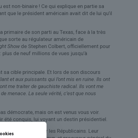
u est non-binaire ! Ce qui explique en partie sa
 que le président américain avait dit de lui qu’il
primaire de son parti au Texas, face à la très
elque sorte au régulateur américain de
ight Show
de Stephen Colbert, officiellement pour
: plus de neuf millions de vues jusqu’à
 sa cible principale. Et lors de son discours
t et aux puissants qui l’ont mis en ruine. Ils ont
nt me traiter de gauchiste radical. Ils vont me
er de menace. La seule vérité, c’est que nous
pas démocrate, mais on est venus vous voir.
été conquis, lui voyant un destin présidentiel.
 sont pas faits pour les Républicains. Leur
ookies