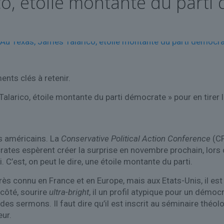
co, étoile montante du parti
nts clés à retenir.
Talarico, étoile montante du parti démocrate » pour en tirer l
s américains. La
Conservative Political Action Conference
(CP
rates espèrent créer la surprise en novembre prochain, lors
. C’est, on peut le dire, une étoile montante du parti.
très connu en France et en Europe, mais aux Etats-Unis, il est
côté, sourire
ultra-bright
, il un profil atypique pour un démoc
des sermons. Il faut dire qu’il est inscrit au séminaire théol
eur.