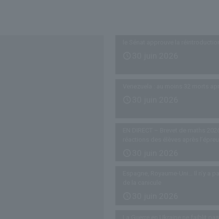
Derniers articles
le Sénat approuve la réintroductio
30 juin 2026
Venezuela : au moins 32 morts ap
30 juin 2026
EN DIRECT – Brevet de maths 2026
réactions des élèves après l’épre
30 juin 2026
Espagne, Royaume-Uni… Il n’y a pa
de la canicule
30 juin 2026
La Guerre en Ukraine ne faiblit p