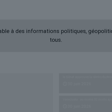
iable à des informations politiques, géopolit
tous.
Derniers articles
le Sénat approuve la réintroductio
30 juin 2026
Venezuela : au moins 32 morts ap
30 juin 2026