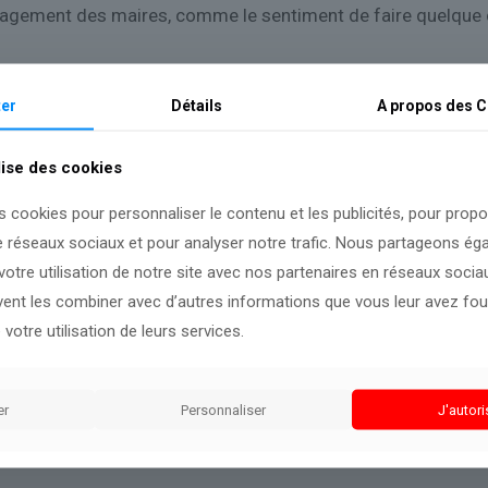
ngagement des maires, comme le sentiment de faire quelque 
aires. Plus de 3.000 ont rempli entièrement le questionnair
 édiles en mandat en avril 2024.
er
Détails
A propos des
C
s de France, qui s’ouvrira mardi à Paris, dans un contexte te
lise des cookies
santé mentale en grande cause nationale de l’année 2025, ser
s cookies pour personnaliser le contenu et les publicités, pour prop
e réseaux sociaux et pour analyser notre trafic. Nous partageons é
otre utilisation de notre site avec nos partenaires en réseaux sociaux
uvent les combiner avec d’autres informations que vous leur avez four
 votre utilisation de leurs services.
prochaines évolutions.
er
Personnaliser
J'autori