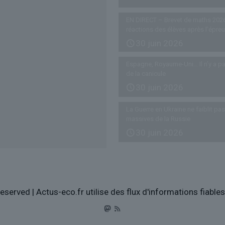
EN DIRECT – Brevet de maths 2026
réactions des élèves après l’épre
30 juin 2026
Espagne, Royaume-Uni… Il n’y a pa
de la canicule
30 juin 2026
La Guerre en Ukraine ne faiblit p
massives de la Russie
30 juin 2026
eserved | Actus-eco.fr utilise des flux d'informations fiabl