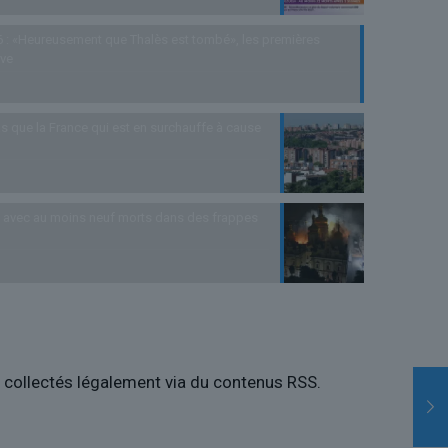
 : «Heureusement que Thalès est tombé», les premières
uve
s que la France qui est en surchauffe à cause
as avec au moins neuf morts dans des frappes
es collectés légalement via du contenus RSS.