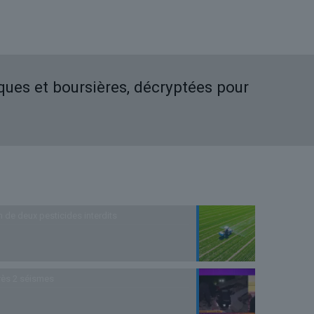
iques et boursières, décryptées pour
n de deux pesticides interdits
rès 2 séismes